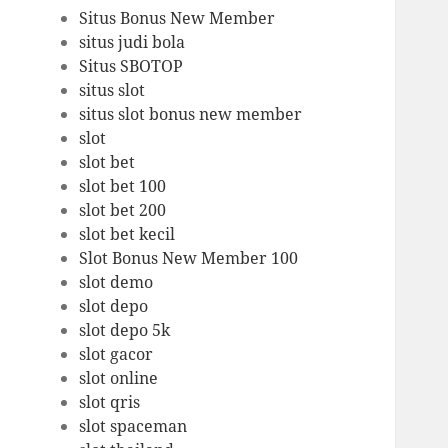
Situs Bonus New Member
situs judi bola
Situs SBOTOP
situs slot
situs slot bonus new member
slot
slot bet
slot bet 100
slot bet 200
slot bet kecil
Slot Bonus New Member 100
slot demo
slot depo
slot depo 5k
slot gacor
slot online
slot qris
slot spaceman