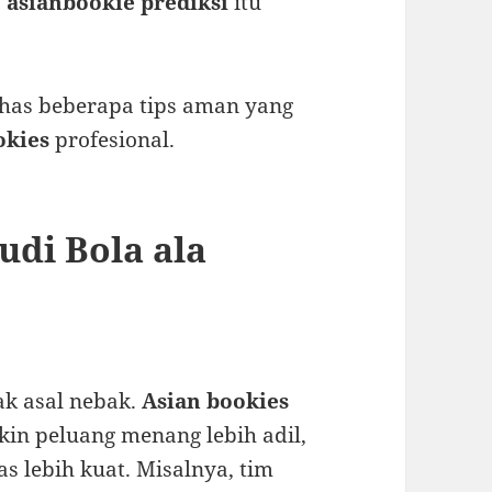
p
asianbookie prediksi
itu
bahas beberapa tips aman yang
okies
profesional.
di Bola ala
ak asal nebak.
Asian bookies
ikin peluang menang lebih adil,
as lebih kuat. Misalnya, tim