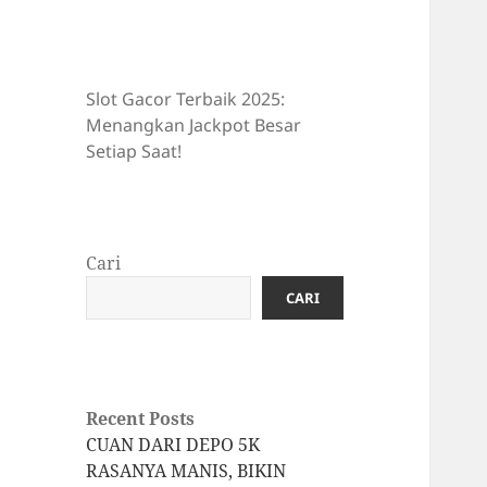
Slot Gacor Terbaik 2025:
Menangkan Jackpot Besar
Setiap Saat!
Cari
CARI
Recent Posts
CUAN DARI DEPO 5K
RASANYA MANIS, BIKIN