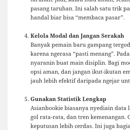
pasang taruhan. Ini salah satu trik 
handal biar bisa “membaca pasar”.
Kelola Modal dan Jangan Serakah
Banyak pemain baru gampang tergod
karena ngerasa “pasti menang”. Pada
nyaranin buat main disiplin. Bagi mo
opsi aman, dan jangan ikut-ikutan em
jauh lebih efektif daripada ngejar un
Gunakan Statistik Lengkap
Asianbookie biasanya nyediain data 
gol rata-rata, dan tren kemenangan. 
keputusan lebih cerdas. Ini juga bagi