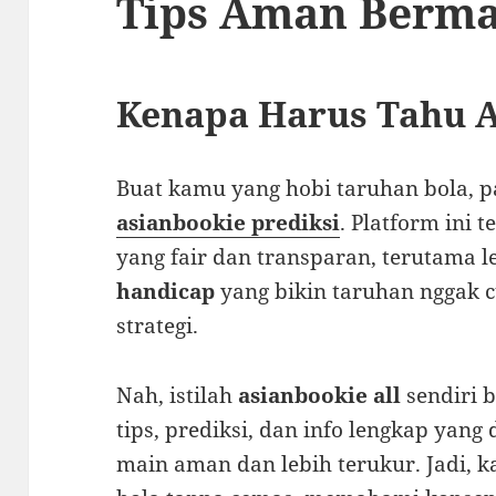
Tips Aman Bermai
Kenapa Harus Tahu A
Buat kamu yang hobi taruhan bola, pa
asianbookie prediksi
. Platform ini 
yang fair dan transparan, terutama 
handicap
yang bikin taruhan nggak c
strategi.
Nah, istilah
asianbookie all
sendiri 
tips, prediksi, dan info lengkap yang 
main aman dan lebih terukur. Jadi, 