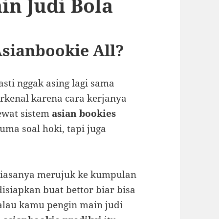
n Judi Bola
sianbookie All?
sti nggak asing lagi sama
terkenal karena cara kerjanya
lewat sistem
asian bookies
uma soal hoki, tapi juga
biasanya merujuk ke kumpulan
disiapkan buat bettor biar bisa
kalau kamu pengin main judi