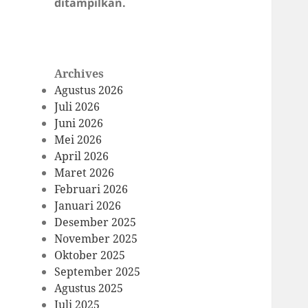
ditampilkan.
Archives
Agustus 2026
Juli 2026
Juni 2026
Mei 2026
April 2026
Maret 2026
Februari 2026
Januari 2026
Desember 2025
November 2025
Oktober 2025
September 2025
Agustus 2025
Juli 2025