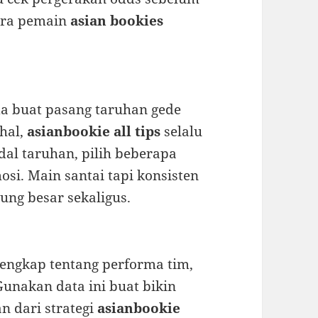
para pemain
asian bookies
a buat pasang taruhan gede
hal,
asianbookie all tips
selalu
dal taruhan, pilih beberapa
osi. Main santai tapi konsisten
tung besar sekaligus.
lengkap tentang performa tim,
Gunakan data ini buat bikin
an dari strategi
asianbookie