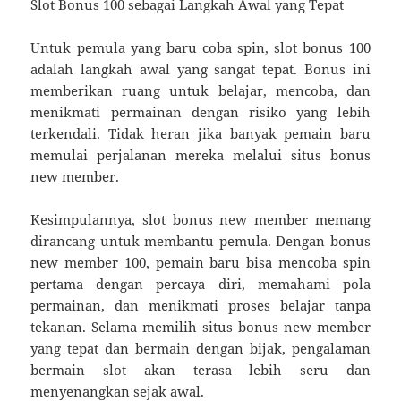
Slot Bonus 100 sebagai Langkah Awal yang Tepat
Untuk pemula yang baru coba spin, slot bonus 100
adalah langkah awal yang sangat tepat. Bonus ini
memberikan ruang untuk belajar, mencoba, dan
menikmati permainan dengan risiko yang lebih
terkendali. Tidak heran jika banyak pemain baru
memulai perjalanan mereka melalui situs bonus
new member.
Kesimpulannya, slot bonus new member memang
dirancang untuk membantu pemula. Dengan bonus
new member 100, pemain baru bisa mencoba spin
pertama dengan percaya diri, memahami pola
permainan, dan menikmati proses belajar tanpa
tekanan. Selama memilih situs bonus new member
yang tepat dan bermain dengan bijak, pengalaman
bermain slot akan terasa lebih seru dan
menyenangkan sejak awal.