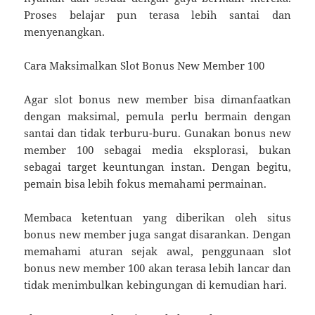
Proses belajar pun terasa lebih santai dan
menyenangkan.
Cara Maksimalkan Slot Bonus New Member 100
Agar slot bonus new member bisa dimanfaatkan
dengan maksimal, pemula perlu bermain dengan
santai dan tidak terburu-buru. Gunakan bonus new
member 100 sebagai media eksplorasi, bukan
sebagai target keuntungan instan. Dengan begitu,
pemain bisa lebih fokus memahami permainan.
Membaca ketentuan yang diberikan oleh situs
bonus new member juga sangat disarankan. Dengan
memahami aturan sejak awal, penggunaan slot
bonus new member 100 akan terasa lebih lancar dan
tidak menimbulkan kebingungan di kemudian hari.