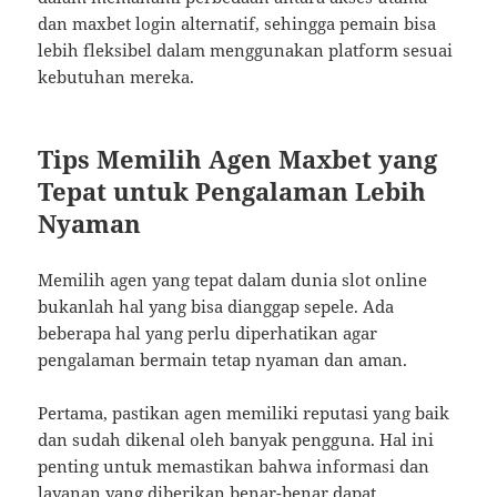
dan maxbet login alternatif, sehingga pemain bisa
lebih fleksibel dalam menggunakan platform sesuai
kebutuhan mereka.
Tips Memilih Agen Maxbet yang
Tepat untuk Pengalaman Lebih
Nyaman
Memilih agen yang tepat dalam dunia slot online
bukanlah hal yang bisa dianggap sepele. Ada
beberapa hal yang perlu diperhatikan agar
pengalaman bermain tetap nyaman dan aman.
Pertama, pastikan agen memiliki reputasi yang baik
dan sudah dikenal oleh banyak pengguna. Hal ini
penting untuk memastikan bahwa informasi dan
layanan yang diberikan benar-benar dapat