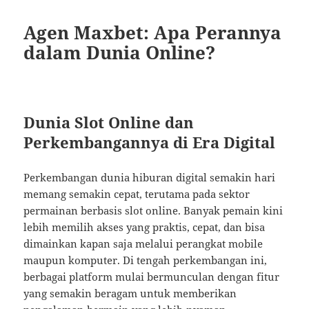
Agen Maxbet: Apa Perannya
dalam Dunia Online?
Dunia Slot Online dan
Perkembangannya di Era Digital
Perkembangan dunia hiburan digital semakin hari
memang semakin cepat, terutama pada sektor
permainan berbasis slot online. Banyak pemain kini
lebih memilih akses yang praktis, cepat, dan bisa
dimainkan kapan saja melalui perangkat mobile
maupun komputer. Di tengah perkembangan ini,
berbagai platform mulai bermunculan dengan fitur
yang semakin beragam untuk memberikan