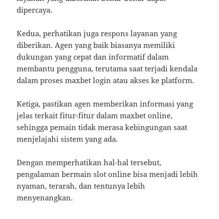
dipercaya.
Kedua, perhatikan juga respons layanan yang
diberikan. Agen yang baik biasanya memiliki
dukungan yang cepat dan informatif dalam
membantu pengguna, terutama saat terjadi kendala
dalam proses maxbet login atau akses ke platform.
Ketiga, pastikan agen memberikan informasi yang
jelas terkait fitur-fitur dalam maxbet online,
sehingga pemain tidak merasa kebingungan saat
menjelajahi sistem yang ada.
Dengan memperhatikan hal-hal tersebut,
pengalaman bermain slot online bisa menjadi lebih
nyaman, terarah, dan tentunya lebih
menyenangkan.