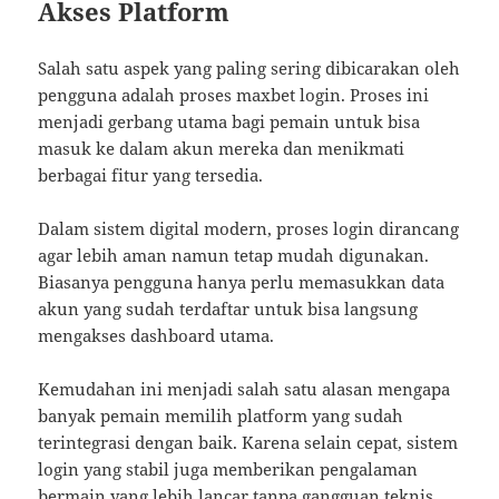
Akses Platform
Salah satu aspek yang paling sering dibicarakan oleh
pengguna adalah proses maxbet login. Proses ini
menjadi gerbang utama bagi pemain untuk bisa
masuk ke dalam akun mereka dan menikmati
berbagai fitur yang tersedia.
Dalam sistem digital modern, proses login dirancang
agar lebih aman namun tetap mudah digunakan.
Biasanya pengguna hanya perlu memasukkan data
akun yang sudah terdaftar untuk bisa langsung
mengakses dashboard utama.
Kemudahan ini menjadi salah satu alasan mengapa
banyak pemain memilih platform yang sudah
terintegrasi dengan baik. Karena selain cepat, sistem
login yang stabil juga memberikan pengalaman
bermain yang lebih lancar tanpa gangguan teknis