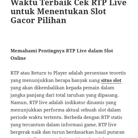
Waktu Terbaik Cek RTP Live
untuk Menentukan Slot
Gacor Pilihan
Memahami Pentingnya RTP Live dalam Slot
Online
RTP atau Return to Player adalah persentase teoretis
yang menunjukkan berapa banyak uang
situs slot
yang akan dikembalikan kepada pemain dalam
jangka panjang dari total taruhan yang dipasang.
Namun, RTP live adalah indikator dinamis yang
menunjukkan performa aktual sebuah slot dalam
periode waktu tertentu. Berbeda dengan RTP statis
yang tercantum dalam informasi game, RTP live
bergerak naik dan turun berdasarkan hasil putaran