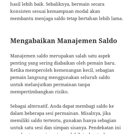
hasil lebih baik. Sebaliknya, bermain secara
konsisten sesuai kemampuan modal akan
membantu menjaga saldo tetap bertahan lebih lama.
Mengabaikan Manajemen Saldo
Manajemen saldo merupakan salah satu aspek
penting yang sering diabaikan oleh pemain baru.
Ketika memperoleh kemenangan kecil, sebagian
pemain langsung menggunakan seluruh saldo
untuk melanjutkan permainan tanpa
mempertimbangkan risiko.
Sebagai alternatif, Anda dapat membagi saldo ke
dalam beberapa sesi permainan. Misalnya, jika
memiliki saldo tertentu, gunakan hanya sebagian
untuk satu sesi dan simpan sisanya. Pendekatan ini