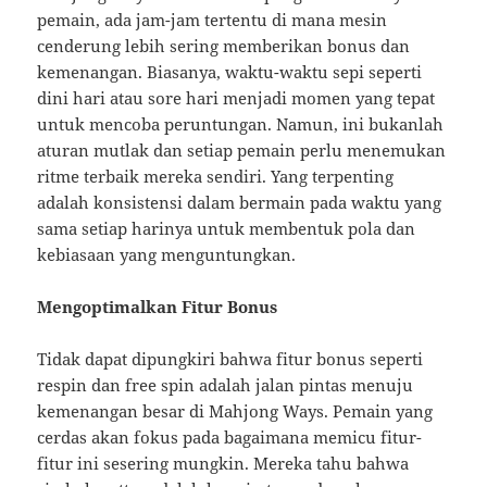
pemain, ada jam-jam tertentu di mana mesin
cenderung lebih sering memberikan bonus dan
kemenangan. Biasanya, waktu-waktu sepi seperti
dini hari atau sore hari menjadi momen yang tepat
untuk mencoba peruntungan. Namun, ini bukanlah
aturan mutlak dan setiap pemain perlu menemukan
ritme terbaik mereka sendiri. Yang terpenting
adalah konsistensi dalam bermain pada waktu yang
sama setiap harinya untuk membentuk pola dan
kebiasaan yang menguntungkan.
Mengoptimalkan Fitur Bonus
Tidak dapat dipungkiri bahwa fitur bonus seperti
respin dan free spin adalah jalan pintas menuju
kemenangan besar di Mahjong Ways. Pemain yang
cerdas akan fokus pada bagaimana memicu fitur-
fitur ini sesering mungkin. Mereka tahu bahwa