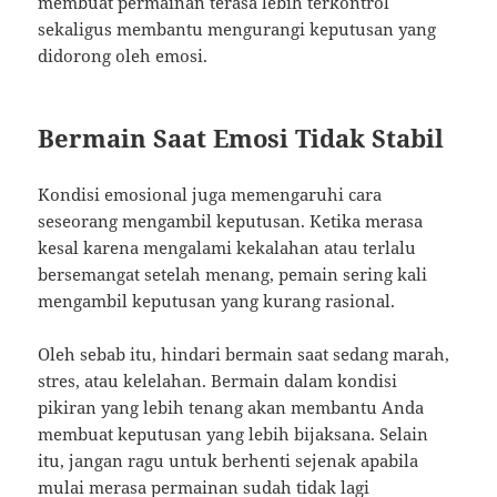
membuat permainan terasa lebih terkontrol
sekaligus membantu mengurangi keputusan yang
didorong oleh emosi.
Bermain Saat Emosi Tidak Stabil
Kondisi emosional juga memengaruhi cara
seseorang mengambil keputusan. Ketika merasa
kesal karena mengalami kekalahan atau terlalu
bersemangat setelah menang, pemain sering kali
mengambil keputusan yang kurang rasional.
Oleh sebab itu, hindari bermain saat sedang marah,
stres, atau kelelahan. Bermain dalam kondisi
pikiran yang lebih tenang akan membantu Anda
membuat keputusan yang lebih bijaksana. Selain
itu, jangan ragu untuk berhenti sejenak apabila
mulai merasa permainan sudah tidak lagi