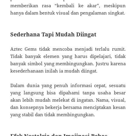
memberikan rasa “kembali ke akar”, meskipun
hanya dalam bentuk visual dan pengalaman singkat.
Sederhana Tapi Mudah Diingat
Aztec Gems tidak mencoba menjadi terlalu rumit.
Tidak banyak elemen yang harus dipelajari, tidak
banyak simbol yang membingungkan. Justru karena
kesederhanaan inilah ia mudah diingat.
Dalam dunia yang penuh informasi cepat, sesuatu
yang langsung bisa dipahami tanpa usaha besar
akan lebih mudah melekat di ingatan. Nama, visual,
dan konsepnya bekerja bersama menciptakan kesan
yang stabil dan tidak membingungkan.
Efek Nostalgia dan Imajinasi Bebas