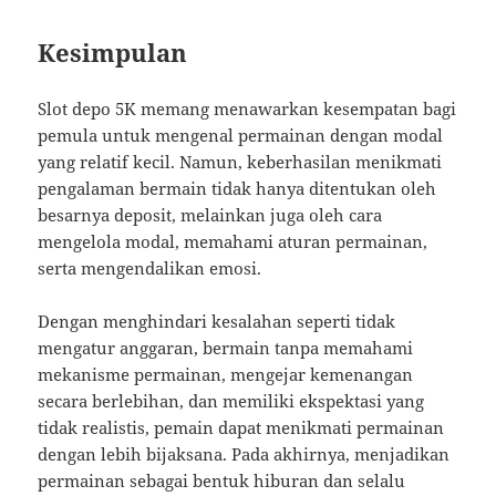
Kesimpulan
Slot depo 5K memang menawarkan kesempatan bagi
pemula untuk mengenal permainan dengan modal
yang relatif kecil. Namun, keberhasilan menikmati
pengalaman bermain tidak hanya ditentukan oleh
besarnya deposit, melainkan juga oleh cara
mengelola modal, memahami aturan permainan,
serta mengendalikan emosi.
Dengan menghindari kesalahan seperti tidak
mengatur anggaran, bermain tanpa memahami
mekanisme permainan, mengejar kemenangan
secara berlebihan, dan memiliki ekspektasi yang
tidak realistis, pemain dapat menikmati permainan
dengan lebih bijaksana. Pada akhirnya, menjadikan
permainan sebagai bentuk hiburan dan selalu