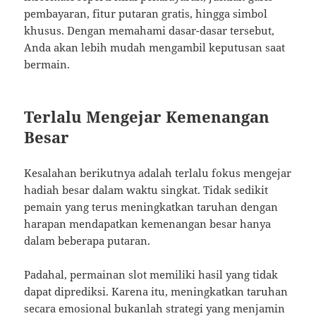
pembayaran, fitur putaran gratis, hingga simbol
khusus. Dengan memahami dasar-dasar tersebut,
Anda akan lebih mudah mengambil keputusan saat
bermain.
Terlalu Mengejar Kemenangan
Besar
Kesalahan berikutnya adalah terlalu fokus mengejar
hadiah besar dalam waktu singkat. Tidak sedikit
pemain yang terus meningkatkan taruhan dengan
harapan mendapatkan kemenangan besar hanya
dalam beberapa putaran.
Padahal, permainan slot memiliki hasil yang tidak
dapat diprediksi. Karena itu, meningkatkan taruhan
secara emosional bukanlah strategi yang menjamin