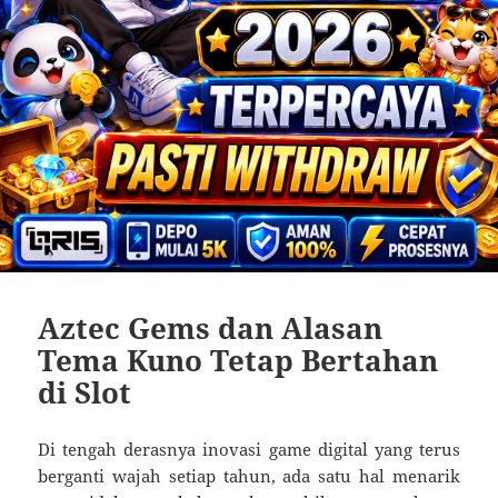
Aztec Gems dan Alasan
Tema Kuno Tetap Bertahan
di Slot
Di tengah derasnya inovasi game digital yang terus
berganti wajah setiap tahun, ada satu hal menarik