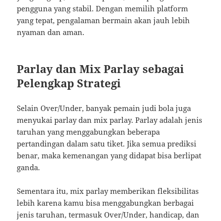
pengguna yang stabil. Dengan memilih platform
yang tepat, pengalaman bermain akan jauh lebih
nyaman dan aman.
Parlay dan Mix Parlay sebagai
Pelengkap Strategi
Selain Over/Under, banyak pemain judi bola juga
menyukai parlay dan mix parlay. Parlay adalah jenis
taruhan yang menggabungkan beberapa
pertandingan dalam satu tiket. Jika semua prediksi
benar, maka kemenangan yang didapat bisa berlipat
ganda.
Sementara itu, mix parlay memberikan fleksibilitas
lebih karena kamu bisa menggabungkan berbagai
jenis taruhan, termasuk Over/Under, handicap, dan