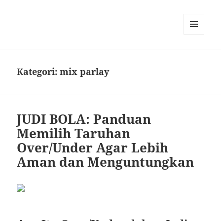
MENU
DAN
WIDGET
Kategori:
mix parlay
JUDI BOLA: Panduan
Memilih Taruhan
Over/Under Agar Lebih
Aman dan Menguntungkan