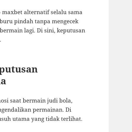
maxbet alternatif selalu sama
-buru pindah tanpa mengecek
ermain lagi. Di sini, keputusan
.
eputusan
la
si saat bermain judi bola,
ngendalikan permainan. Di
suh utama yang tidak terlihat.