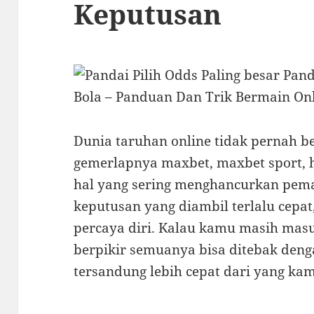
Keputusan
Dunia taruhan online tidak pernah be
gemerlapnya maxbet, maxbet sport, 
hal yang sering menghancurkan pema
keputusan yang diambil terlalu cepat,
percaya diri. Kalau kamu masih masuk
berpikir semuanya bisa ditebak denga
tersandung lebih cepat dari yang kam