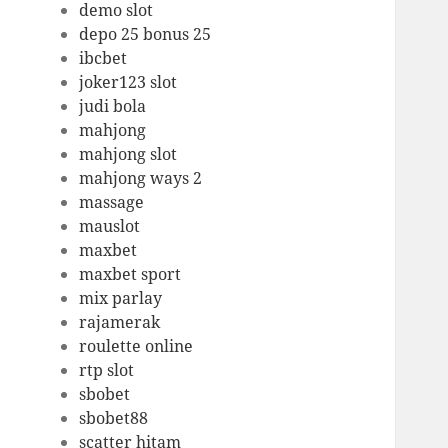
demo slot
depo 25 bonus 25
ibcbet
joker123 slot
judi bola
mahjong
mahjong slot
mahjong ways 2
massage
mauslot
maxbet
maxbet sport
mix parlay
rajamerak
roulette online
rtp slot
sbobet
sbobet88
scatter hitam