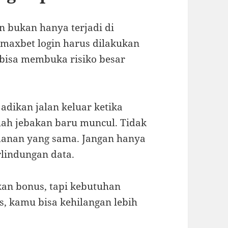
 bukan hanya terjadi di
s maxbet login harus dilakukan
l bisa membuka risiko besar
ijadikan jalan keluar ketika
ilah jebakan baru muncul. Tidak
manan yang sama. Jangan hanya
rlindungan data.
an bonus, tapi kebutuhan
s, kamu bisa kehilangan lebih