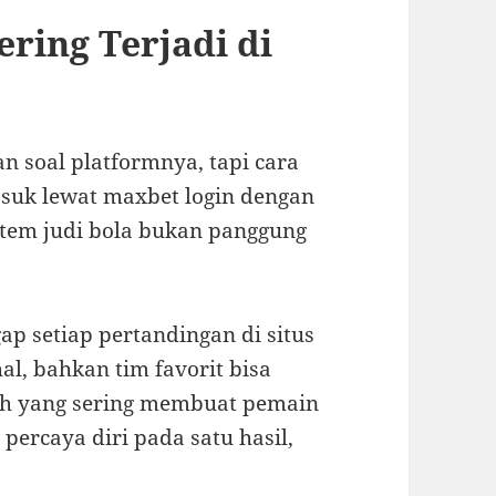
ering Terjadi di
 soal platformnya, tapi cara
suk lewat maxbet login dengan
stem judi bola bukan panggung
p setiap pertandingan di situs
al, bahkan tim favorit bisa
ah yang sering membuat pemain
 percaya diri pada satu hasil,