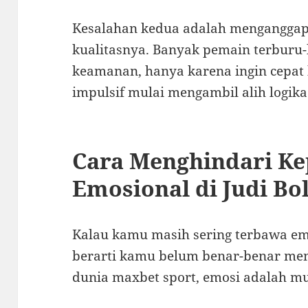
Kesalahan kedua adalah menganggap 
kualitasnya. Banyak pemain terburu
keamanan, hanya karena ingin cepat b
impulsif mulai mengambil alih logika
Cara Menghindari K
Emosional di Judi Bo
Kalau kamu masih sering terbawa emo
berarti kamu belum benar-benar me
dunia maxbet sport, emosi adalah mu