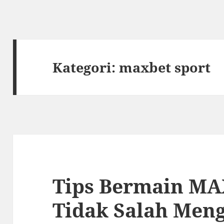
Kategori:
maxbet sport
Tips Bermain MA
Tidak Salah Men