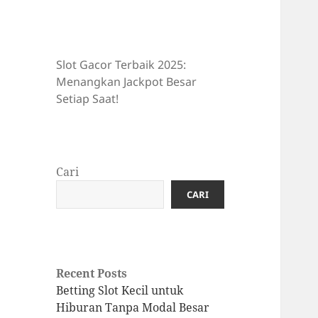
Slot Gacor Terbaik 2025:
Menangkan Jackpot Besar
Setiap Saat!
Cari
CARI
Recent Posts
Betting Slot Kecil untuk
Hiburan Tanpa Modal Besar