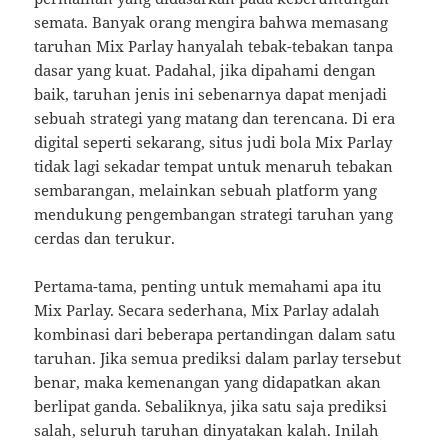
semata. Banyak orang mengira bahwa memasang
taruhan Mix Parlay hanyalah tebak-tebakan tanpa
dasar yang kuat. Padahal, jika dipahami dengan
baik, taruhan jenis ini sebenarnya dapat menjadi
sebuah strategi yang matang dan terencana. Di era
digital seperti sekarang, situs judi bola Mix Parlay
tidak lagi sekadar tempat untuk menaruh tebakan
sembarangan, melainkan sebuah platform yang
mendukung pengembangan strategi taruhan yang
cerdas dan terukur.
Pertama-tama, penting untuk memahami apa itu
Mix Parlay. Secara sederhana, Mix Parlay adalah
kombinasi dari beberapa pertandingan dalam satu
taruhan. Jika semua prediksi dalam parlay tersebut
benar, maka kemenangan yang didapatkan akan
berlipat ganda. Sebaliknya, jika satu saja prediksi
salah, seluruh taruhan dinyatakan kalah. Inilah