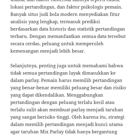
lokasi pertandingan, dan faktor psikologis pemain.
Banyak situs judi bola modern menyediakan fitur
analisis yang lengkap, termasuk prediksi
berdasarkan data historis dan statistik pertandingan
terbaru. Dengan memanfaatkan semua data tersebut
secara cerdas, peluang untuk memperoleh
kemenangan menjadi lebih besar.
Selanjutnya, penting juga untuk memahami bahwa
tidak semua pertandingan layak dimasukkan ke
dalam parlay. Pemain harus memilih pertandingan
yang benar-benar memiliki peluang besar dan risiko
yang dapat dikendalikan. Menggabungkan
pertandingan dengan peluang terlalu kecil atau
terlalu sulit akan membuat parlay menjadi taruhan
yang sangat berisiko tinggi. Oleh karena itu, strategi
dalam memilih pertandingan menjadi kunci utama
agar taruhan Mix Parlay tidak hanya bergantung