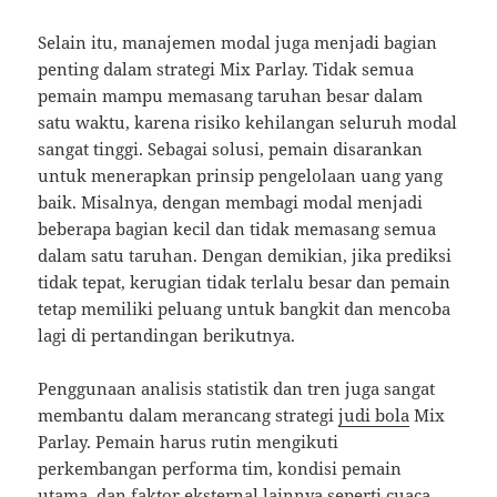
Selain itu, manajemen modal juga menjadi bagian
penting dalam strategi Mix Parlay. Tidak semua
pemain mampu memasang taruhan besar dalam
satu waktu, karena risiko kehilangan seluruh modal
sangat tinggi. Sebagai solusi, pemain disarankan
untuk menerapkan prinsip pengelolaan uang yang
baik. Misalnya, dengan membagi modal menjadi
beberapa bagian kecil dan tidak memasang semua
dalam satu taruhan. Dengan demikian, jika prediksi
tidak tepat, kerugian tidak terlalu besar dan pemain
tetap memiliki peluang untuk bangkit dan mencoba
lagi di pertandingan berikutnya.
Penggunaan analisis statistik dan tren juga sangat
membantu dalam merancang strategi
judi bola
Mix
Parlay. Pemain harus rutin mengikuti
perkembangan performa tim, kondisi pemain
utama, dan faktor eksternal lainnya seperti cuaca,