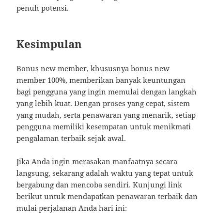
penuh potensi.
Kesimpulan
Bonus new member, khususnya bonus new
member 100%, memberikan banyak keuntungan
bagi pengguna yang ingin memulai dengan langkah
yang lebih kuat. Dengan proses yang cepat, sistem
yang mudah, serta penawaran yang menarik, setiap
pengguna memiliki kesempatan untuk menikmati
pengalaman terbaik sejak awal.
Jika Anda ingin merasakan manfaatnya secara
langsung, sekarang adalah waktu yang tepat untuk
bergabung dan mencoba sendiri. Kunjungi link
berikut untuk mendapatkan penawaran terbaik dan
mulai perjalanan Anda hari ini: