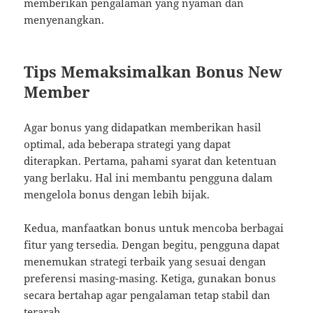
memberikan pengalaman yang nyaman dan
menyenangkan.
Tips Memaksimalkan Bonus New
Member
Agar bonus yang didapatkan memberikan hasil
optimal, ada beberapa strategi yang dapat
diterapkan. Pertama, pahami syarat dan ketentuan
yang berlaku. Hal ini membantu pengguna dalam
mengelola bonus dengan lebih bijak.
Kedua, manfaatkan bonus untuk mencoba berbagai
fitur yang tersedia. Dengan begitu, pengguna dapat
menemukan strategi terbaik yang sesuai dengan
preferensi masing-masing. Ketiga, gunakan bonus
secara bertahap agar pengalaman tetap stabil dan
terarah.