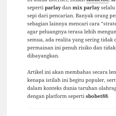
seperti
parlay
dan
mix parlay
selalu
sepi dari pencarian. Banyak orang p
sebagian lainnya mencari cara “strat
agar peluangnya terasa lebih mengun
semua, ada realita yang sering tidak 
permainan ini penuh risiko dan tida
dibayangkan.
Artikel ini akan membahas secara len
kenapa istilah ini begitu populer, s
dalam konteks dunia taruhan olahraga
dengan platform seperti
sbobet88
.