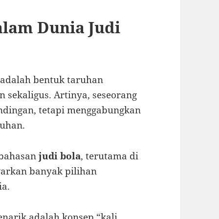
alam Dunia Judi
adalah bentuk taruhan
 sekaligus. Artinya, seseorang
andingan, tetapi menggabungkan
ruhan.
mbahasan
judi bola
, terutama di
rkan banyak pilihan
ia.
narik adalah konsep “kali