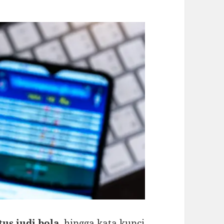
tus judi bola
, hingga kata kunci