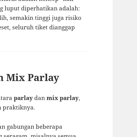
g luput diperhatikan adalah:
h, semakin tinggi juga risiko
set, seluruh tiket dianggap
n Mix Parlay
ntara
parlay
dan
mix parlay
,
 praktiknya.
han gabungan beberapa
ng seragam, misalnya semua