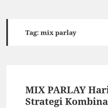
Tag:
mix parlay
MIX PARLAY Har
Strategi Kombinas