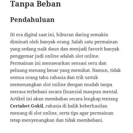
Tanpa Beban
Pendahuluan
Di era digital saat ini, hiburan daring semakin
diminati oleh banyak orang. Salah satu permainan
yang sedang naik daun dan menjadi favorit banyak
penggemar judi online adalah slot online.
Permainan ini menawarkan sensasi seru dan
peluang menang besar yang memikat. Namun, tidak
semua orang tahu rahasia dan trik untuk
memenangkan slot online dengan mudah tanpa
merasa terbebani secara finansial maupun mental.
Artikel ini akan membahas secara lengkap tentang
Ceriabet Gokil
, rahasia di balik keberhasilan
menang di slot online, serta tips agar permainan
tetap menyenangkan dan tidak membebani.