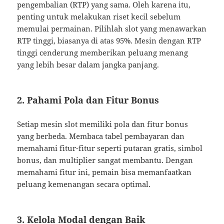
pengembalian (RTP) yang sama. Oleh karena itu,
penting untuk melakukan riset kecil sebelum
memulai permainan. Pilihlah slot yang menawarkan
RTP tinggi, biasanya di atas 95%. Mesin dengan RTP
tinggi cenderung memberikan peluang menang
yang lebih besar dalam jangka panjang.
2. Pahami Pola dan Fitur Bonus
Setiap mesin slot memiliki pola dan fitur bonus
yang berbeda. Membaca tabel pembayaran dan
memahami fitur-fitur seperti putaran gratis, simbol
bonus, dan multiplier sangat membantu. Dengan
memahami fitur ini, pemain bisa memanfaatkan
peluang kemenangan secara optimal.
3. Kelola Modal dengan Baik