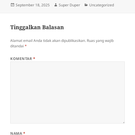
Diposkan
Penulis
Kategori
September 18, 2025
Super Duper
Uncategorized
pada
Tinggalkan Balasan
Alamat email Anda tidak akan dipublikasikan.
Ruas yang wajib
ditandai
*
KOMENTAR
*
NAMA
*