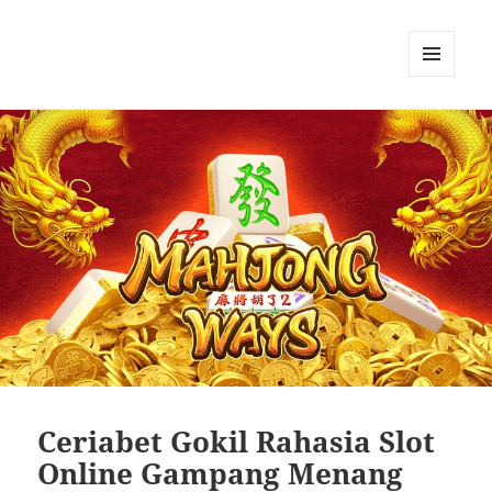
MENU
DAN
WIDGET
Ceriabet Gokil Rahasia Slot
Online Gampang Menang