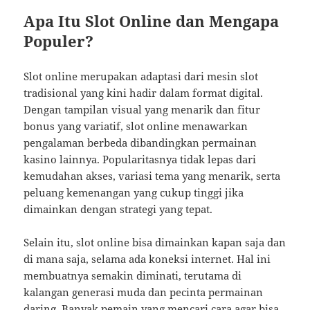
Apa Itu Slot Online dan Mengapa
Populer?
Slot online merupakan adaptasi dari mesin slot
tradisional yang kini hadir dalam format digital.
Dengan tampilan visual yang menarik dan fitur
bonus yang variatif, slot online menawarkan
pengalaman berbeda dibandingkan permainan
kasino lainnya. Popularitasnya tidak lepas dari
kemudahan akses, variasi tema yang menarik, serta
peluang kemenangan yang cukup tinggi jika
dimainkan dengan strategi yang tepat.
Selain itu, slot online bisa dimainkan kapan saja dan
di mana saja, selama ada koneksi internet. Hal ini
membuatnya semakin diminati, terutama di
kalangan generasi muda dan pecinta permainan
daring. Banyak pemain yang mencari cara agar bisa