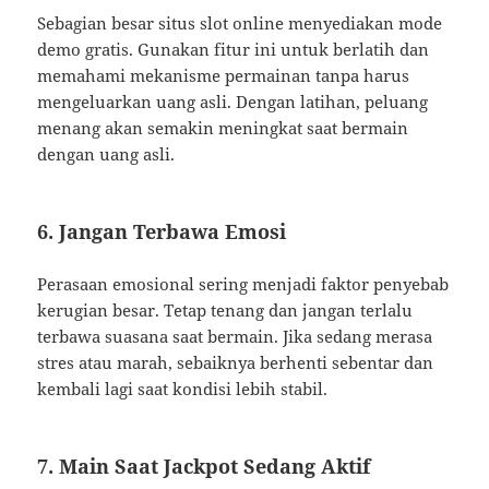
Sebagian besar situs slot online menyediakan mode
demo gratis. Gunakan fitur ini untuk berlatih dan
memahami mekanisme permainan tanpa harus
mengeluarkan uang asli. Dengan latihan, peluang
menang akan semakin meningkat saat bermain
dengan uang asli.
6. Jangan Terbawa Emosi
Perasaan emosional sering menjadi faktor penyebab
kerugian besar. Tetap tenang dan jangan terlalu
terbawa suasana saat bermain. Jika sedang merasa
stres atau marah, sebaiknya berhenti sebentar dan
kembali lagi saat kondisi lebih stabil.
7. Main Saat Jackpot Sedang Aktif