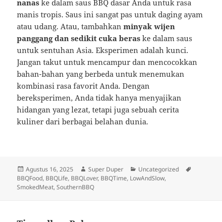
nanas
ke dalam saus BBQ dasar Anda untuk rasa
manis tropis. Saus ini sangat pas untuk daging ayam
atau udang. Atau, tambahkan
minyak wijen
panggang dan sedikit cuka beras
ke dalam saus
untuk sentuhan Asia. Eksperimen adalah kunci.
Jangan takut untuk mencampur dan mencocokkan
bahan-bahan yang berbeda untuk menemukan
kombinasi rasa favorit Anda. Dengan
bereksperimen, Anda tidak hanya menyajikan
hidangan yang lezat, tetapi juga sebuah cerita
kuliner dari berbagai belahan dunia.
Diposkan
Penulis
Kategori
Tag
Agustus 16, 2025
Super Duper
Uncategorized
pada
BBQFood
,
BBQLife
,
BBQLover
,
BBQTime
,
LowAndSlow
,
SmokedMeat
,
SouthernBBQ