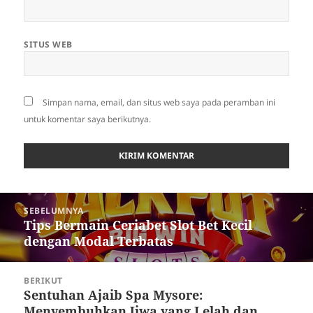
SITUS WEB
Simpan nama, email, dan situs web saya pada peramban ini
untuk komentar saya berikutnya.
Navigasi
SEBELUMNYA
pos
Tips Bermain Ceriabet Slot Bet Kecil
Pos
dengan Modal Terbatas
sebelumnya:
BERIKUT
Sentuhan Ajaib Spa Mysore:
Pos
Menyembuhkan Jiwa yang Lelah dan
berikutnya: