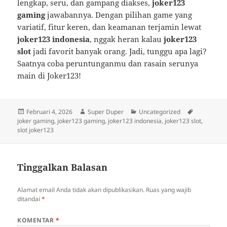
lengkap, seru, dan gampang diakses,
joker123
gaming
jawabannya. Dengan pilihan game yang
variatif, fitur keren, dan keamanan terjamin lewat
joker123 indonesia
, nggak heran kalau
joker123
slot
jadi favorit banyak orang. Jadi, tunggu apa lagi?
Saatnya coba peruntunganmu dan rasain serunya
main di Joker123!
Diposkan
Penulis
Kategori
Tag
Februari 4, 2026
Super Duper
Uncategorized
pada
joker gaming
,
joker123 gaming
,
joker123 indonesia
,
joker123 slot
,
slot joker123
Tinggalkan Balasan
Alamat email Anda tidak akan dipublikasikan.
Ruas yang wajib
ditandai
*
KOMENTAR
*