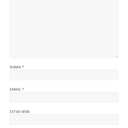
NAMA
*
EMAIL
*
SITUS WEB