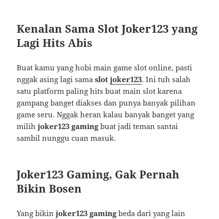
Kenalan Sama Slot Joker123 yang
Lagi Hits Abis
Buat kamu yang hobi main game slot online, pasti
nggak asing lagi sama
slot
joker123
. Ini tuh salah
satu platform paling hits buat main slot karena
gampang banget diakses dan punya banyak pilihan
game seru. Nggak heran kalau banyak banget yang
milih
joker123 gaming
buat jadi teman santai
sambil nunggu cuan masuk.
Joker123 Gaming, Gak Pernah
Bikin Bosen
Yang bikin
joker123 gaming
beda dari yang lain