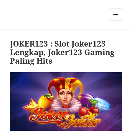
MENU
DAN
WIDGET
JOKER123 : Slot Joker123
Lengkap, Joker123 Gaming
Paling Hits