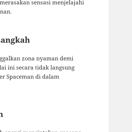
 merasakan sensasi menjelajahi
inan.
Langkah
nggalkan zona nyaman demi
ai ini secara tidak langsung
ter Spaceman di dalam
n