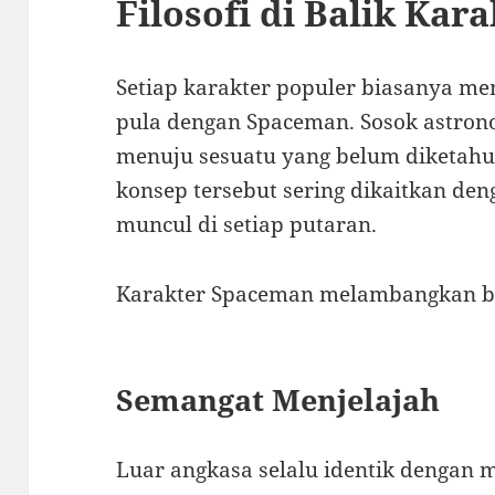
Filosofi di Balik Ka
Setiap karakter populer biasanya mem
pula dengan Spaceman. Sosok astron
menuju sesuatu yang belum diketahu
konsep tersebut sering dikaitkan de
muncul di setiap putaran.
Karakter Spaceman melambangkan bebe
Semangat Menjelajah
Luar angkasa selalu identik dengan 