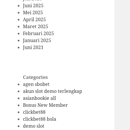
Juni 2025
Mei 2025
April 2025
Maret 2025
Februari 2025
Januari 2025
Juni 2021
Categories
agen sbobet
akun slot demo terlengkap
asianbookie all
Bonus New Member
clickbet88
clickbet88 bola
demo slot