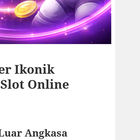
er Ikonik
Slot Online
 Luar Angkasa