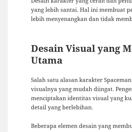
Desain karakter yang cerah dan pen
yang lebih santai. Hal ini membuat 
lebih menyenangkan dan tidak mem
Desain Visual yang M
Utama
Salah satu alasan karakter Spaceman
visualnya yang mudah diingat. Peng
menciptakan identitas visual yang 
detail yang berlebihan.
Beberapa elemen desain yang membua