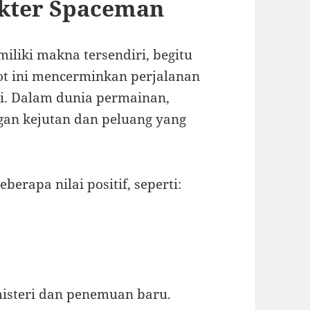
rakter Spaceman
iliki makna tersendiri, begitu
ot ini mencerminkan perjalanan
i. Dalam dunia permainan,
ngan kejutan dan peluang yang
rapa nilai positif, seperti:
misteri dan penemuan baru.