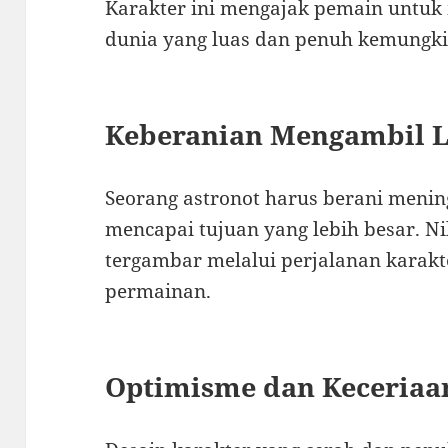
Karakter ini mengajak pemain untuk
dunia yang luas dan penuh kemungk
Keberanian Mengambil 
Seorang astronot harus berani meni
mencapai tujuan yang lebih besar. Nil
tergambar melalui perjalanan karak
permainan.
Optimisme dan Keceriaa