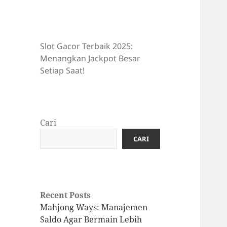
Slot Gacor Terbaik 2025:
Menangkan Jackpot Besar
Setiap Saat!
Cari
CARI
Recent Posts
Mahjong Ways: Manajemen
Saldo Agar Bermain Lebih