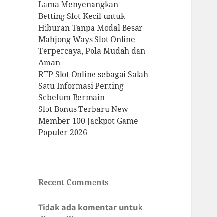
Lama Menyenangkan
Betting Slot Kecil untuk
Hiburan Tanpa Modal Besar
Mahjong Ways Slot Online
Terpercaya, Pola Mudah dan
Aman
RTP Slot Online sebagai Salah
Satu Informasi Penting
Sebelum Bermain
Slot Bonus Terbaru New
Member 100 Jackpot Game
Populer 2026
Recent Comments
Tidak ada komentar untuk