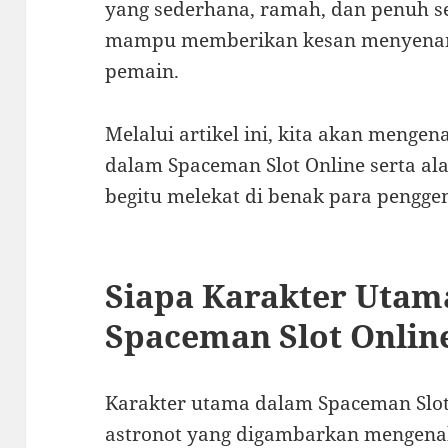
yang sederhana, ramah, dan penuh se
mampu memberikan kesan menyenang
pemain.
Melalui artikel ini, kita akan mengena
dalam Spaceman Slot Online serta al
begitu melekat di benak para pengg
Siapa Karakter Utam
Spaceman Slot Onlin
Karakter utama dalam Spaceman Slot
astronot yang digambarkan mengena