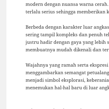
modern dengan nuansa warna cerah.
terlalu serius sehingga memberikan 
Berbeda dengan karakter luar angkasa
sering tampil kompleks dan penuh te
justru hadir dengan gaya yang lebih 
membuatnya mudah dikenali dan ter
Wajahnya yang ramah serta ekspresi 
menggambarkan semangat petualangan
menjadi simbol eksplorasi, keberani
menemukan hal-hal baru di luar ang