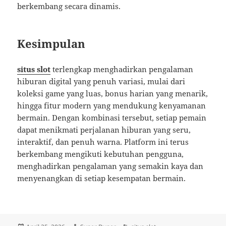
berkembang secara dinamis.
Kesimpulan
situs slot
terlengkap menghadirkan pengalaman
hiburan digital yang penuh variasi, mulai dari
koleksi game yang luas, bonus harian yang menarik,
hingga fitur modern yang mendukung kenyamanan
bermain. Dengan kombinasi tersebut, setiap pemain
dapat menikmati perjalanan hiburan yang seru,
interaktif, dan penuh warna. Platform ini terus
berkembang mengikuti kebutuhan pengguna,
menghadirkan pengalaman yang semakin kaya dan
menyenangkan di setiap kesempatan bermain.