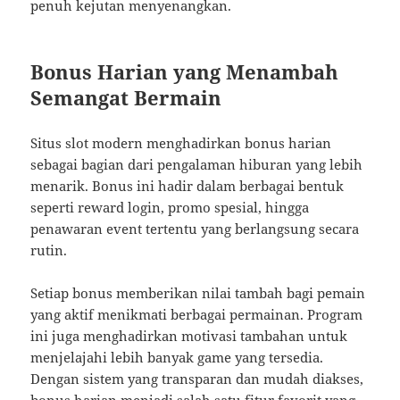
penuh kejutan menyenangkan.
Bonus Harian yang Menambah
Semangat Bermain
Situs slot modern menghadirkan bonus harian
sebagai bagian dari pengalaman hiburan yang lebih
menarik. Bonus ini hadir dalam berbagai bentuk
seperti reward login, promo spesial, hingga
penawaran event tertentu yang berlangsung secara
rutin.
Setiap bonus memberikan nilai tambah bagi pemain
yang aktif menikmati berbagai permainan. Program
ini juga menghadirkan motivasi tambahan untuk
menjelajahi lebih banyak game yang tersedia.
Dengan sistem yang transparan dan mudah diakses,