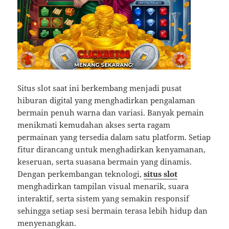
Situs slot saat ini berkembang menjadi pusat
hiburan digital yang menghadirkan pengalaman
bermain penuh warna dan variasi. Banyak pemain
menikmati kemudahan akses serta ragam
permainan yang tersedia dalam satu platform. Setiap
fitur dirancang untuk menghadirkan kenyamanan,
keseruan, serta suasana bermain yang dinamis.
Dengan perkembangan teknologi,
situs slot
menghadirkan tampilan visual menarik, suara
interaktif, serta sistem yang semakin responsif
sehingga setiap sesi bermain terasa lebih hidup dan
menyenangkan.