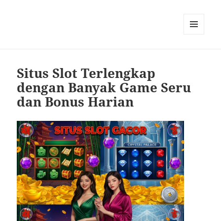
MENU
DAN
WIDGET
Situs Slot Terlengkap
dengan Banyak Game Seru
dan Bonus Harian