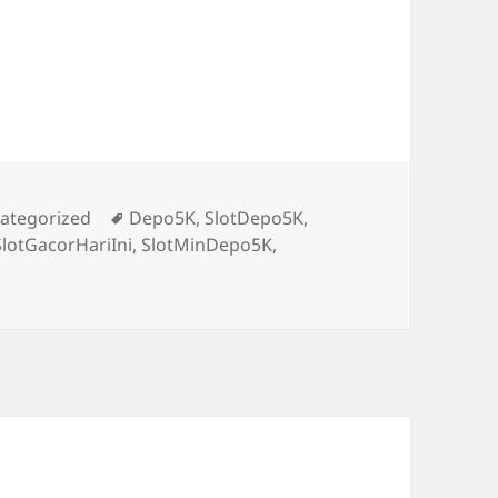
egori
Tag
ategorized
Depo5K
,
SlotDepo5K
,
SlotGacorHariIni
,
SlotMinDepo5K
,