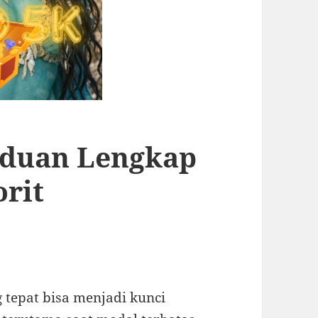
nduan Lengkap
orit
 tepat bisa menjadi kunci