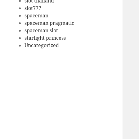
slot thailand
slot777
spaceman
spaceman pragmatic
spaceman slot
starlight princess
Uncategorized