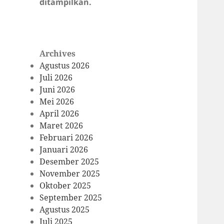
ditampilkan.
Archives
Agustus 2026
Juli 2026
Juni 2026
Mei 2026
April 2026
Maret 2026
Februari 2026
Januari 2026
Desember 2025
November 2025
Oktober 2025
September 2025
Agustus 2025
Juli 2025