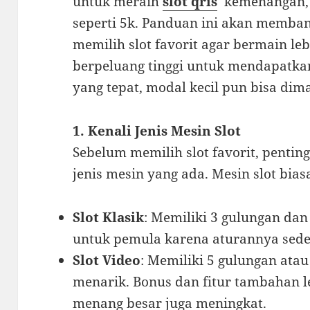
untuk meraih
slot qris
kemenangan, t
seperti 5k. Panduan ini akan memb
memilih slot favorit agar bermain leb
berpeluang tinggi untuk mendapatka
yang tepat, modal kecil pun bisa dim
1. Kenali Jenis Mesin Slot
Sebelum memilih slot favorit, pentin
jenis mesin yang ada. Mesin slot bias
Slot Klasik
: Memiliki 3 gulungan dan
untuk pemula karena aturannya sed
Slot Video
: Memiliki 5 gulungan ata
menarik. Bonus dan fitur tambahan l
menang besar juga meningkat.