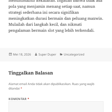
meminimalisir kekalahan. Ingatlah bahwa tidak ada
pola yang menjamin menang setiap saat, namun
strategi sederhana ini secara signifikan
meningkatkan durasi bermain dan peluang maxwin.
Mulailah dari langkah kecil, dan nikmati
pengalaman bermain slot yang lebih terkendali.
Diposkan
Penulis
Kategori
Mei 18, 2026
Super Duper
Uncategorized
pada
Tinggalkan Balasan
Alamat email Anda tidak akan dipublikasikan.
Ruas yang wajib
ditandai
*
KOMENTAR
*