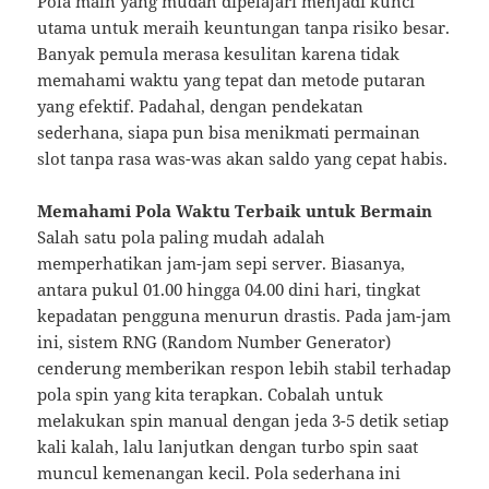
Pola main yang mudah dipelajari menjadi kunci
utama untuk meraih keuntungan tanpa risiko besar.
Banyak pemula merasa kesulitan karena tidak
memahami waktu yang tepat dan metode putaran
yang efektif. Padahal, dengan pendekatan
sederhana, siapa pun bisa menikmati permainan
slot tanpa rasa was-was akan saldo yang cepat habis.
Memahami Pola Waktu Terbaik untuk Bermain
Salah satu pola paling mudah adalah
memperhatikan jam-jam sepi server. Biasanya,
antara pukul 01.00 hingga 04.00 dini hari, tingkat
kepadatan pengguna menurun drastis. Pada jam-jam
ini, sistem RNG (Random Number Generator)
cenderung memberikan respon lebih stabil terhadap
pola spin yang kita terapkan. Cobalah untuk
melakukan spin manual dengan jeda 3-5 detik setiap
kali kalah, lalu lanjutkan dengan turbo spin saat
muncul kemenangan kecil. Pola sederhana ini