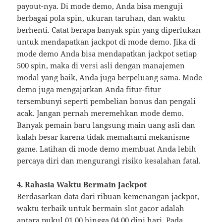
payout-nya. Di mode demo, Anda bisa menguji
berbagai pola spin, ukuran taruhan, dan waktu
berhenti. Catat berapa banyak spin yang diperlukan
untuk mendapatkan jackpot di mode demo. Jika di
mode demo Anda bisa mendapatkan jackpot setiap
500 spin, maka di versi asli dengan manajemen
modal yang baik, Anda juga berpeluang sama. Mode
demo juga mengajarkan Anda fitur-fitur
tersembunyi seperti pembelian bonus dan pengali
acak. Jangan pernah meremehkan mode demo.
Banyak pemain baru langsung main uang asli dan
kalah besar karena tidak memahami mekanisme
game. Latihan di mode demo membuat Anda lebih
percaya diri dan mengurangi risiko kesalahan fatal.
4. Rahasia Waktu Bermain Jackpot
Berdasarkan data dari ribuan kemenangan jackpot,
waktu terbaik untuk bermain slot gacor adalah
antara pukul 01.00 hingga 04.00 dini hari. Pada