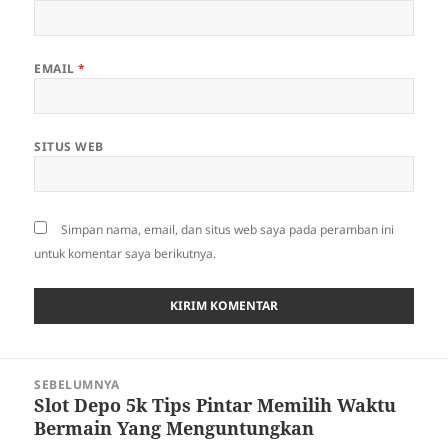
EMAIL
*
SITUS WEB
Simpan nama, email, dan situs web saya pada peramban ini
untuk komentar saya berikutnya.
Navigasi
SEBELUMNYA
pos
Slot Depo 5k Tips Pintar Memilih Waktu
Pos
Bermain Yang Menguntungkan
sebelumnya: