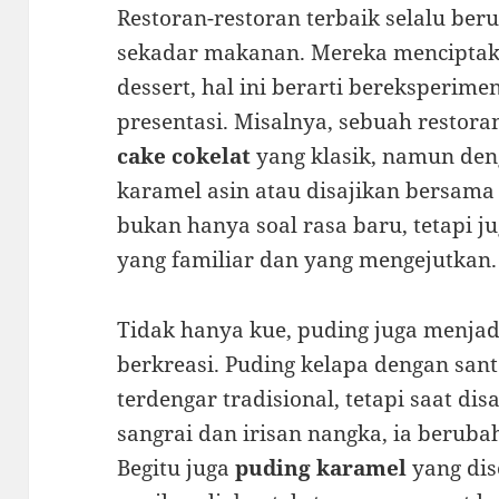
Restoran-restoran terbaik selalu ber
sekadar makanan. Mereka mencipta
dessert, hal ini berarti bereksperime
presentasi. Misalnya, sebuah resto
cake cokelat
yang klasik, namun deng
karamel asin atau disajikan bersama 
bukan hanya soal rasa baru, tetapi 
yang familiar dan yang mengejutkan.
Tidak hanya kue, puding juga menjad
berkreasi. Puding kelapa dengan sa
terdengar tradisional, tetapi saat di
sangrai dan irisan nangka, ia berub
Begitu juga
puding karamel
yang di