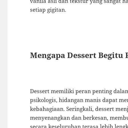
vanila asli dan tekstur yang sangat 
setiap gigitan.
Mengapa Dessert Begitu 
Dessert memiliki peran penting dalam
psikologis, hidangan manis dapat m
kebahagiaan. Seringkali, dessert m
menyenangkan dan berkesan, membu
secara keseluruhan terasa lebih leng