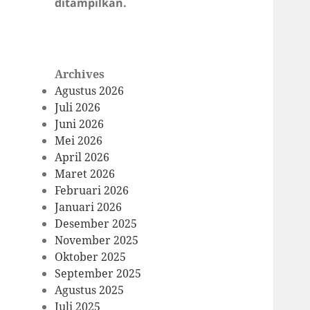
ditampilkan.
Archives
Agustus 2026
Juli 2026
Juni 2026
Mei 2026
April 2026
Maret 2026
Februari 2026
Januari 2026
Desember 2025
November 2025
Oktober 2025
September 2025
Agustus 2025
Juli 2025