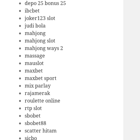
depo 25 bonus 25
ibcbet
joker123 slot
judi bola
mahjong
mahjong slot
mahjong ways 2
massage
mauslot
maxbet
maxbet sport
mix parlay
rajamerak
roulette online
rtp slot
sbobet
sbobet88
scatter hitam
sicbo