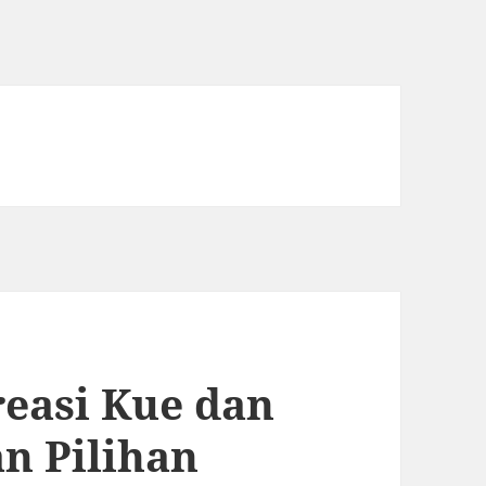
reasi Kue dan
an Pilihan