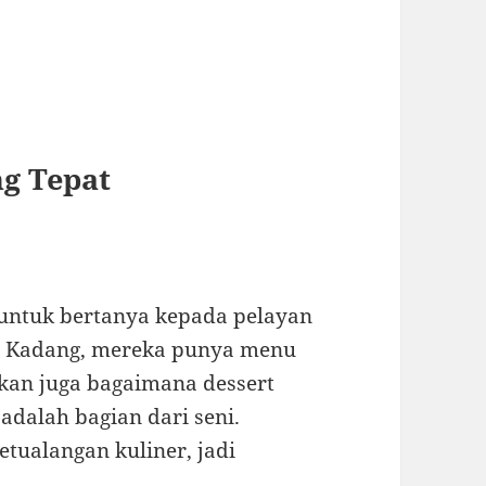
ng Tepat
u untuk bertanya kepada pelayan
a. Kadang, mereka punya menu
ikan juga bagaimana dessert
 adalah bagian dari seni.
etualangan kuliner, jadi