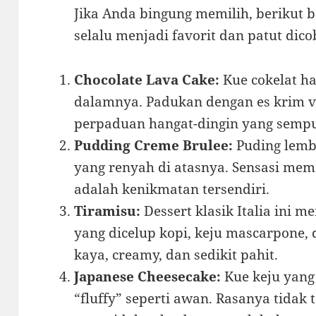
Jika Anda bingung memilih, berikut b
selalu menjadi favorit dan patut dico
Chocolate Lava Cake:
Kue cokelat ha
dalamnya. Padukan dengan es krim va
perpaduan hangat-dingin yang semp
Pudding Creme Brulee:
Puding lemb
yang renyah di atasnya. Sensasi me
adalah kenikmatan tersendiri.
Tiramisu:
Dessert klasik Italia ini 
yang dicelup kopi, keju mascarpone,
kaya, creamy, dan sedikit pahit.
Japanese Cheesecake:
Kue keju yang 
“fluffy” seperti awan. Rasanya tidak 