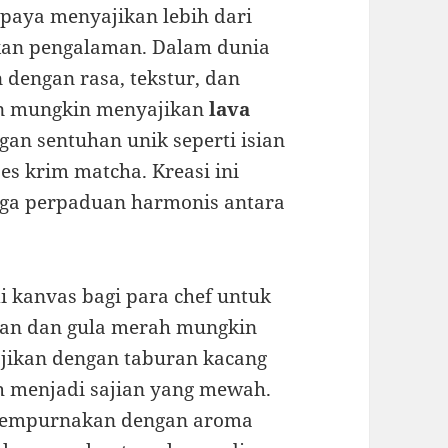
upaya menyajikan lebih dari
kan pengalaman. Dalam dunia
n dengan rasa, tekstur, dan
ran mungkin menyajikan
lava
an sentuhan unik seperti isian
es krim matcha. Kreasi ini
juga perpaduan harmonis antara
i kanvas bagi para chef untuk
ntan dan gula merah mungkin
sajikan dengan taburan kacang
ah menjadi sajian yang mewah.
sempurnakan dengan aroma