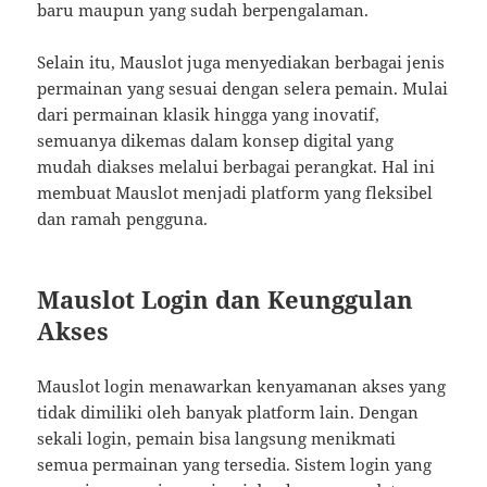
baru maupun yang sudah berpengalaman.
Selain itu, Mauslot juga menyediakan berbagai jenis
permainan yang sesuai dengan selera pemain. Mulai
dari permainan klasik hingga yang inovatif,
semuanya dikemas dalam konsep digital yang
mudah diakses melalui berbagai perangkat. Hal ini
membuat Mauslot menjadi platform yang fleksibel
dan ramah pengguna.
Mauslot Login dan Keunggulan
Akses
Mauslot login menawarkan kenyamanan akses yang
tidak dimiliki oleh banyak platform lain. Dengan
sekali login, pemain bisa langsung menikmati
semua permainan yang tersedia. Sistem login yang