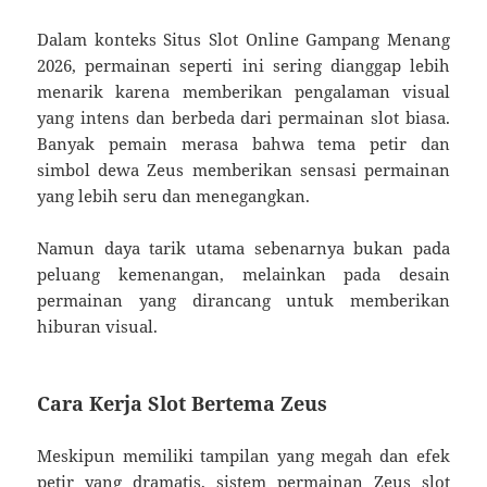
Dalam konteks Situs Slot Online Gampang Menang
2026, permainan seperti ini sering dianggap lebih
menarik karena memberikan pengalaman visual
yang intens dan berbeda dari permainan slot biasa.
Banyak pemain merasa bahwa tema petir dan
simbol dewa Zeus memberikan sensasi permainan
yang lebih seru dan menegangkan.
Namun daya tarik utama sebenarnya bukan pada
peluang kemenangan, melainkan pada desain
permainan yang dirancang untuk memberikan
hiburan visual.
Cara Kerja Slot Bertema Zeus
Meskipun memiliki tampilan yang megah dan efek
petir yang dramatis, sistem permainan Zeus slot