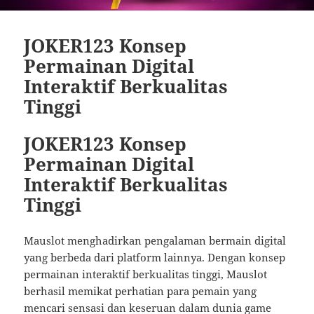
JOKER123 Konsep
Permainan Digital
Interaktif Berkualitas
Tinggi
JOKER123 Konsep
Permainan Digital
Interaktif Berkualitas
Tinggi
Mauslot menghadirkan pengalaman bermain digital
yang berbeda dari platform lainnya. Dengan konsep
permainan interaktif berkualitas tinggi, Mauslot
berhasil memikat perhatian para pemain yang
mencari sensasi dan keseruan dalam dunia game