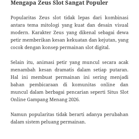
Mengapa Zeus Slot Sangat Populer
Popularitas Zeus slot tidak lepas dari kombinasi
antara tema mitologi yang kuat dan desain visual
modern. Karakter Zeus yang dikenal sebagai dewa
petir memberikan kesan kekuatan dan kejutan, yang
cocok dengan konsep permainan slot digital.
Selain itu, animasi petir yang muncul secara acak
menambah kesan dramatis dalam setiap putaran.
Hal ini membuat permainan ini sering menjadi
bahan pembicaraan di komunitas online dan
muncul dalam berbagai pencarian seperti Situs Slot
Online Gampang Menang 2026.
Namun popularitas tidak berarti adanya perubahan
dalam sistem peluang permainan.