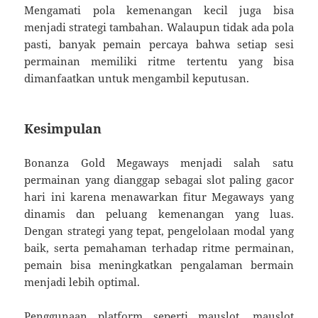
Mengamati pola kemenangan kecil juga bisa
menjadi strategi tambahan. Walaupun tidak ada pola
pasti, banyak pemain percaya bahwa setiap sesi
permainan memiliki ritme tertentu yang bisa
dimanfaatkan untuk mengambil keputusan.
Kesimpulan
Bonanza Gold Megaways menjadi salah satu
permainan yang dianggap sebagai slot paling gacor
hari ini karena menawarkan fitur Megaways yang
dinamis dan peluang kemenangan yang luas.
Dengan strategi yang tepat, pengelolaan modal yang
baik, serta pemahaman terhadap ritme permainan,
pemain bisa meningkatkan pengalaman bermain
menjadi lebih optimal.
Penggunaan platform seperti mauslot, mauslot