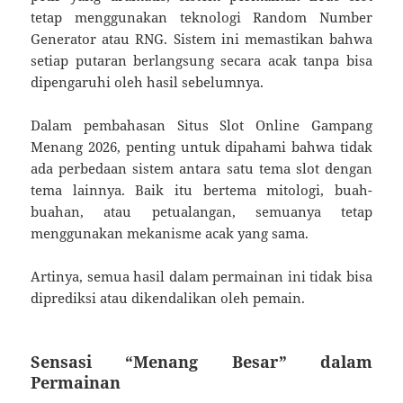
tetap menggunakan teknologi Random Number
Generator atau RNG. Sistem ini memastikan bahwa
setiap putaran berlangsung secara acak tanpa bisa
dipengaruhi oleh hasil sebelumnya.
Dalam pembahasan Situs Slot Online Gampang
Menang 2026, penting untuk dipahami bahwa tidak
ada perbedaan sistem antara satu tema slot dengan
tema lainnya. Baik itu bertema mitologi, buah-
buahan, atau petualangan, semuanya tetap
menggunakan mekanisme acak yang sama.
Artinya, semua hasil dalam permainan ini tidak bisa
diprediksi atau dikendalikan oleh pemain.
Sensasi “Menang Besar” dalam
Permainan