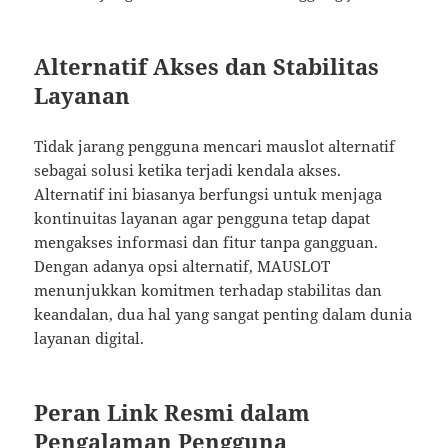
Alternatif Akses dan Stabilitas
Layanan
Tidak jarang pengguna mencari mauslot alternatif
sebagai solusi ketika terjadi kendala akses.
Alternatif ini biasanya berfungsi untuk menjaga
kontinuitas layanan agar pengguna tetap dapat
mengakses informasi dan fitur tanpa gangguan.
Dengan adanya opsi alternatif, MAUSLOT
menunjukkan komitmen terhadap stabilitas dan
keandalan, dua hal yang sangat penting dalam dunia
layanan digital.
Peran Link Resmi dalam
Pengalaman Pengguna