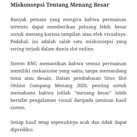
Miskonsepsi Tentang Menang Besar
Banyak pemain yang mengira bahwa permainan
tertentu dapat memberikan peluang lebih besar
untuk menang karena tampilan atau efek visualnya.
Padahal, ini adalah salah satu miskonsepsi yang
sering terjadi dalam dunia slot online.
Sistem RNG memastikan bahwa semua permainan
memiliki mekanisme yang sama, tanpa memandang
tema atau desain. Dalam pembahasan Situs Slot
Online Gampang Menang 2026, penting untuk
memahami bahwa istilah “menang besar” lebih
bersifat pengalaman visual daripada jaminan hasil
sistem.
Setiap hasil tetap sepenuhnya acak dan tidak dapat
diprediksi.