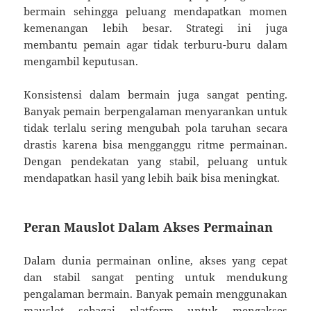
bermain sehingga peluang mendapatkan momen
kemenangan lebih besar. Strategi ini juga
membantu pemain agar tidak terburu-buru dalam
mengambil keputusan.
Konsistensi dalam bermain juga sangat penting.
Banyak pemain berpengalaman menyarankan untuk
tidak terlalu sering mengubah pola taruhan secara
drastis karena bisa mengganggu ritme permainan.
Dengan pendekatan yang stabil, peluang untuk
mendapatkan hasil yang lebih baik bisa meningkat.
Peran Mauslot Dalam Akses Permainan
Dalam dunia permainan online, akses yang cepat
dan stabil sangat penting untuk mendukung
pengalaman bermain. Banyak pemain menggunakan
mauslot sebagai platform untuk mengakses