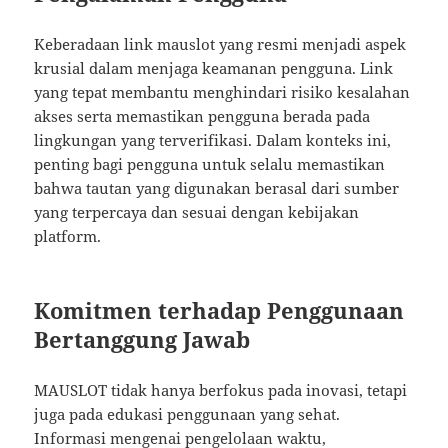
Keberadaan link mauslot yang resmi menjadi aspek
krusial dalam menjaga keamanan pengguna. Link
yang tepat membantu menghindari risiko kesalahan
akses serta memastikan pengguna berada pada
lingkungan yang terverifikasi. Dalam konteks ini,
penting bagi pengguna untuk selalu memastikan
bahwa tautan yang digunakan berasal dari sumber
yang terpercaya dan sesuai dengan kebijakan
platform.
Komitmen terhadap Penggunaan
Bertanggung Jawab
MAUSLOT tidak hanya berfokus pada inovasi, tetapi
juga pada edukasi penggunaan yang sehat.
Informasi mengenai pengelolaan waktu,