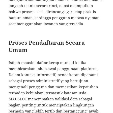
langkah teknis secara rinci, dapat disimpulkan
bahwa proses akses dirancang agar tetap praktis
namun aman, sehingga pengguna merasa nyaman
saat menggunakan layanan yang tersedia.
Proses Pendaftaran Secara
Umum
Istilah mauslot daftar kerap muncul ketika
membicarakan tahap awal penggunaan platform.
Dalam konteks informatif, pendaftaran dipahami
sebagai proses administratif yang bertujuan
mengenali pengguna dan memastikan kepatuhan
terhadap kebijakan, termasuk batasan usia.
MAUSLOT menempatkan validasi data sebagai
bagian penting untuk menciptakan lingkungan
bermain yang lebih tertib dan bertanggung jawab.