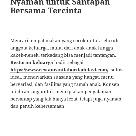
Nyaman untuk Santapan
Bersama Tercinta
Mencari tempat makan yang cocok untuk seluruh
anggota keluarga, mulai dari anak-anak hingga
kakek-nenek, terkadang bisa menjadi tantangan.
Restoran keluarga
hadir sebagai
https://www.restaurantlabordadelavi.com/
solusi
ideal, menawarkan suasana yang hangat, menu
bervariasi, dan fasilitas yang ramah anak. Konsep
ini dirancang untuk menciptakan pengalaman
bersantap yang tak hanya lezat, tetapi juga nyaman
dan penuh kebersamaan.