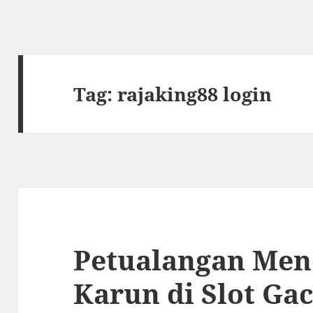
Tag:
rajaking88 login
Petualangan Men
Karun di Slot Ga