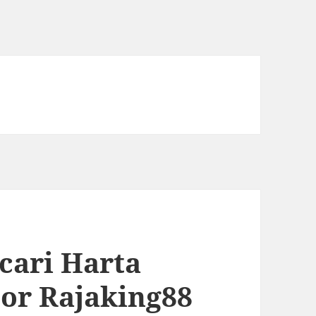
cari Harta
cor Rajaking88