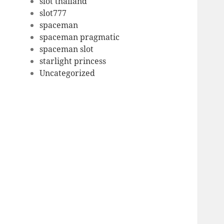
slot thailand
slot777
spaceman
spaceman pragmatic
spaceman slot
starlight princess
Uncategorized