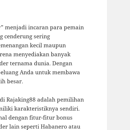
” menjadi incaran para pemain
ng cenderung sering
emenangan kecil maupun
karena menyediakan banyak
vider ternama dunia. Dengan
 peluang Anda untuk membawa
ih besar.
 di Rajaking88 adalah pemilihan
liki karakteristiknya sendiri.
nal dengan fitur-fitur bonus
der lain seperti Habanero atau