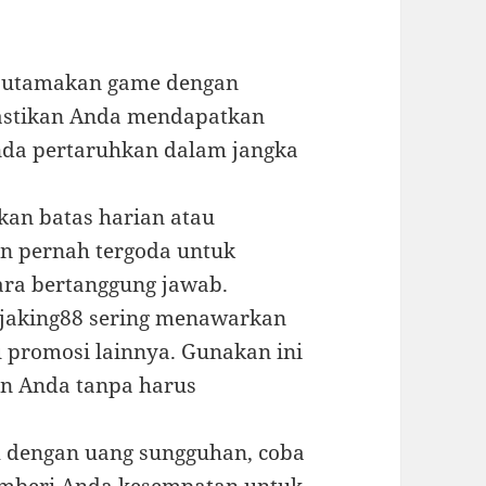
 utamakan game dengan
mastikan Anda mendapatkan
nda pertaruhkan dalam jangka
kan batas harian atau
n pernah tergoda untuk
ara bertanggung jawab.
jaking88 sering menawarkan
u promosi lainnya. Gunakan ini
n Anda tanpa harus
 dengan uang sungguhan, coba