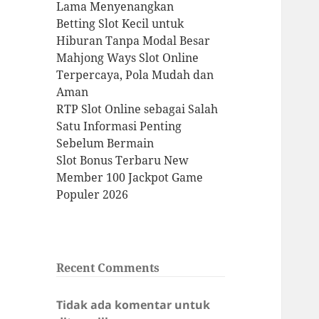
Lama Menyenangkan
Betting Slot Kecil untuk
Hiburan Tanpa Modal Besar
Mahjong Ways Slot Online
Terpercaya, Pola Mudah dan
Aman
RTP Slot Online sebagai Salah
Satu Informasi Penting
Sebelum Bermain
Slot Bonus Terbaru New
Member 100 Jackpot Game
Populer 2026
Recent Comments
Tidak ada komentar untuk