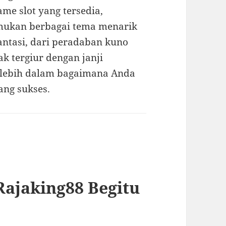
me slot yang tersedia,
ukan berbagai tema menarik
ntasi, dari peradaban kuno
ak tergiur dengan janji
 lebih dalam bagaimana Anda
ang sukses.
Rajaking88 Begitu