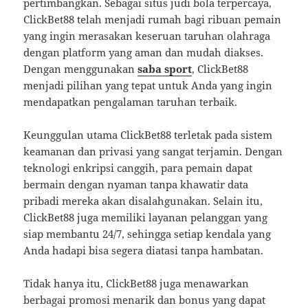
pertimbangkan. Sebagai situs judi bola terpercaya,
ClickBet88 telah menjadi rumah bagi ribuan pemain
yang ingin merasakan keseruan taruhan olahraga
dengan platform yang aman dan mudah diakses.
Dengan menggunakan
saba sport
, ClickBet88
menjadi pilihan yang tepat untuk Anda yang ingin
mendapatkan pengalaman taruhan terbaik.
Keunggulan utama ClickBet88 terletak pada sistem
keamanan dan privasi yang sangat terjamin. Dengan
teknologi enkripsi canggih, para pemain dapat
bermain dengan nyaman tanpa khawatir data
pribadi mereka akan disalahgunakan. Selain itu,
ClickBet88 juga memiliki layanan pelanggan yang
siap membantu 24/7, sehingga setiap kendala yang
Anda hadapi bisa segera diatasi tanpa hambatan.
Tidak hanya itu, ClickBet88 juga menawarkan
berbagai promosi menarik dan bonus yang dapat