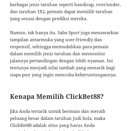
berbagai jenis taruhan seperti handicap, over/under,
dan taruhan 1X2, pemain dapat memilih taruhan
yang sesuai dengan prediksi mereka.
Namun, tak hanya itu. Saba Sport juga menawarkan
tampilan antarmuka yang user-friendly dan
responsif, sehingga memudahkan para pemain
dalam memilih jenis taruhan dan memonitor
jalannya pertandingan dengan lebih nyaman. Ini
tentunya menjadi nilai tambah yang menarik bagi
siapa pun yang ingin mencoba keberuntungannya.
Kenapa Memilih ClickBet88?
Jika Anda tertarik untuk bermain dan meraih
peluang besar dalam taruhan judi bola, maka
ClickBet88 adalah situs yang harus Anda