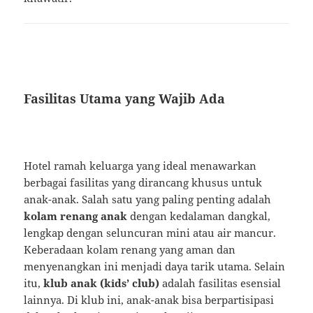
Fasilitas Utama yang Wajib Ada
Hotel ramah keluarga yang ideal menawarkan
berbagai fasilitas yang dirancang khusus untuk
anak-anak. Salah satu yang paling penting adalah
kolam renang anak
dengan kedalaman dangkal,
lengkap dengan seluncuran mini atau air mancur.
Keberadaan kolam renang yang aman dan
menyenangkan ini menjadi daya tarik utama. Selain
itu,
klub anak (kids’ club)
adalah fasilitas esensial
lainnya. Di klub ini, anak-anak bisa berpartisipasi