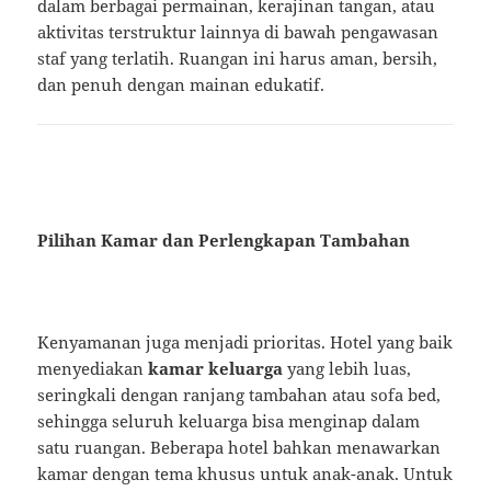
dalam berbagai permainan, kerajinan tangan, atau
aktivitas terstruktur lainnya di bawah pengawasan
staf yang terlatih. Ruangan ini harus aman, bersih,
dan penuh dengan mainan edukatif.
Pilihan Kamar dan Perlengkapan Tambahan
Kenyamanan juga menjadi prioritas. Hotel yang baik
menyediakan
kamar keluarga
yang lebih luas,
seringkali dengan ranjang tambahan atau sofa bed,
sehingga seluruh keluarga bisa menginap dalam
satu ruangan. Beberapa hotel bahkan menawarkan
kamar dengan tema khusus untuk anak-anak. Untuk