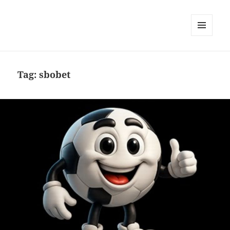
MENU
DAN
WIDGET
Tag:
sbobet