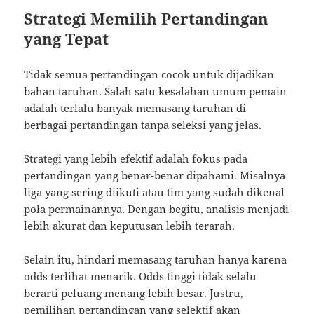
Strategi Memilih Pertandingan
yang Tepat
Tidak semua pertandingan cocok untuk dijadikan
bahan taruhan. Salah satu kesalahan umum pemain
adalah terlalu banyak memasang taruhan di
berbagai pertandingan tanpa seleksi yang jelas.
Strategi yang lebih efektif adalah fokus pada
pertandingan yang benar-benar dipahami. Misalnya
liga yang sering diikuti atau tim yang sudah dikenal
pola permainannya. Dengan begitu, analisis menjadi
lebih akurat dan keputusan lebih terarah.
Selain itu, hindari memasang taruhan hanya karena
odds terlihat menarik. Odds tinggi tidak selalu
berarti peluang menang lebih besar. Justru,
pemilihan pertandingan yang selektif akan