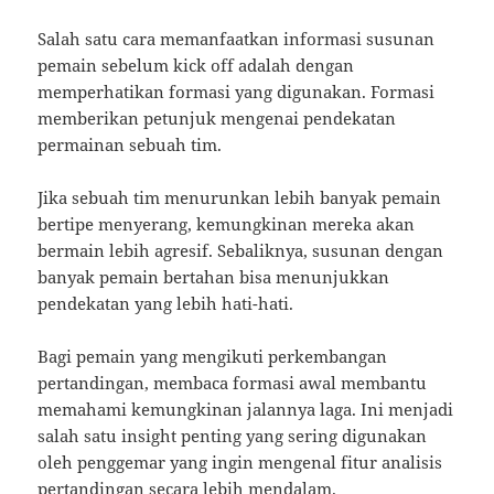
Salah satu cara memanfaatkan informasi susunan
pemain sebelum kick off adalah dengan
memperhatikan formasi yang digunakan. Formasi
memberikan petunjuk mengenai pendekatan
permainan sebuah tim.
Jika sebuah tim menurunkan lebih banyak pemain
bertipe menyerang, kemungkinan mereka akan
bermain lebih agresif. Sebaliknya, susunan dengan
banyak pemain bertahan bisa menunjukkan
pendekatan yang lebih hati-hati.
Bagi pemain yang mengikuti perkembangan
pertandingan, membaca formasi awal membantu
memahami kemungkinan jalannya laga. Ini menjadi
salah satu insight penting yang sering digunakan
oleh penggemar yang ingin mengenal fitur analisis
pertandingan secara lebih mendalam.