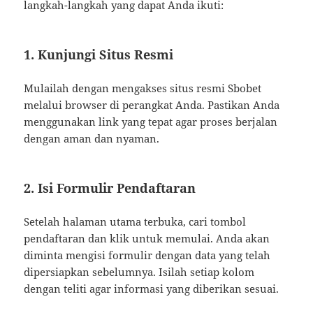
langkah-langkah yang dapat Anda ikuti:
1. Kunjungi Situs Resmi
Mulailah dengan mengakses situs resmi Sbobet
melalui browser di perangkat Anda. Pastikan Anda
menggunakan link yang tepat agar proses berjalan
dengan aman dan nyaman.
2. Isi Formulir Pendaftaran
Setelah halaman utama terbuka, cari tombol
pendaftaran dan klik untuk memulai. Anda akan
diminta mengisi formulir dengan data yang telah
dipersiapkan sebelumnya. Isilah setiap kolom
dengan teliti agar informasi yang diberikan sesuai.