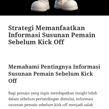
Strategi Memanfaatkan
Informasi Susunan Pemain
Sebelum Kick Off
Memahami Pentingnya Informasi
Susunan Pemain Sebelum Kick
Off
Bagi pemain yang ingin mendapatkan insight lebih
dalam sebelum pertandingan dimulai, informasi
susunan pemain sebelum kick off menjadi salah