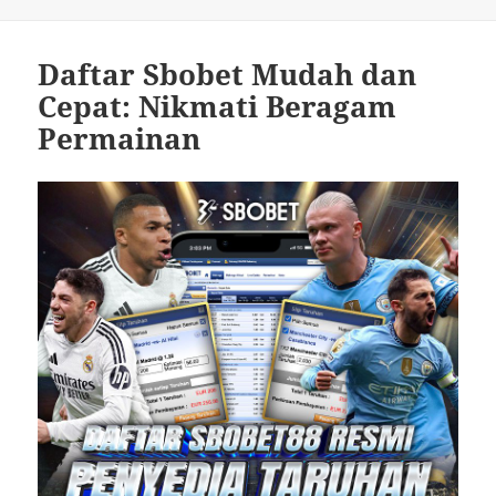
Daftar Sbobet Mudah dan
Cepat: Nikmati Beragam
Permainan