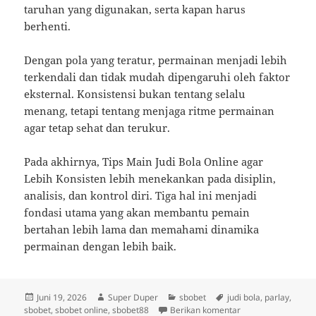
taruhan yang digunakan, serta kapan harus
berhenti.
Dengan pola yang teratur, permainan menjadi lebih
terkendali dan tidak mudah dipengaruhi oleh faktor
eksternal. Konsistensi bukan tentang selalu
menang, tetapi tentang menjaga ritme permainan
agar tetap sehat dan terukur.
Pada akhirnya, Tips Main Judi Bola Online agar
Lebih Konsisten lebih menekankan pada disiplin,
analisis, dan kontrol diri. Tiga hal ini menjadi
fondasi utama yang akan membantu pemain
bertahan lebih lama dan memahami dinamika
permainan dengan lebih baik.
Diposkan
Penulis
Kategori
Tag
Juni 19, 2026
Super Duper
sbobet
judi bola
,
parlay
,
pada
untuk Tips Main Jud
sbobet
,
sbobet online
,
sbobet88
Berikan komentar