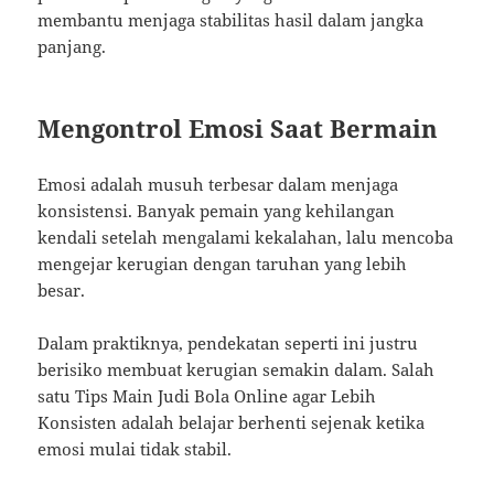
membantu menjaga stabilitas hasil dalam jangka
panjang.
Mengontrol Emosi Saat Bermain
Emosi adalah musuh terbesar dalam menjaga
konsistensi. Banyak pemain yang kehilangan
kendali setelah mengalami kekalahan, lalu mencoba
mengejar kerugian dengan taruhan yang lebih
besar.
Dalam praktiknya, pendekatan seperti ini justru
berisiko membuat kerugian semakin dalam. Salah
satu Tips Main Judi Bola Online agar Lebih
Konsisten adalah belajar berhenti sejenak ketika
emosi mulai tidak stabil.