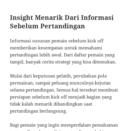
Insight Menarik Dari Informasi
Sebelum Pertandingan
Informasi susunan pemain sebelum kick off
memberikan kesempatan untuk memahami
pertandingan lebih awal. Dari daftar pemain yang
tampil, banyak cerita strategi yang bisa ditemukan.
Mulai dari keputusan pelatih, perubahan pola
permainan, sampai peluang munculnya kejutan
selama pertandingan. Semua hal tersebut membuat
persiapan sebelum kick off menjadi bagian yang
tidak kalah menarik dibandingkan saat
pertandingan berlangsung.
Bagi pemain yang ingin memperdalam pemahaman