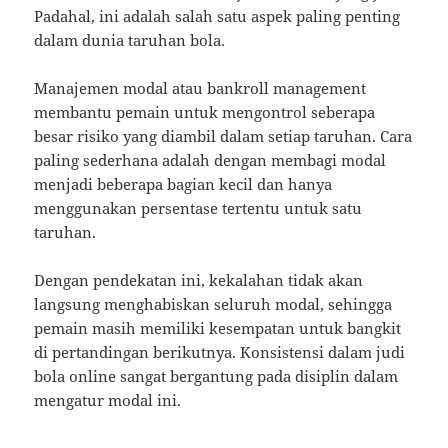
Padahal, ini adalah salah satu aspek paling penting
dalam dunia taruhan bola.
Manajemen modal atau bankroll management
membantu pemain untuk mengontrol seberapa
besar risiko yang diambil dalam setiap taruhan. Cara
paling sederhana adalah dengan membagi modal
menjadi beberapa bagian kecil dan hanya
menggunakan persentase tertentu untuk satu
taruhan.
Dengan pendekatan ini, kekalahan tidak akan
langsung menghabiskan seluruh modal, sehingga
pemain masih memiliki kesempatan untuk bangkit
di pertandingan berikutnya. Konsistensi dalam judi
bola online sangat bergantung pada disiplin dalam
mengatur modal ini.