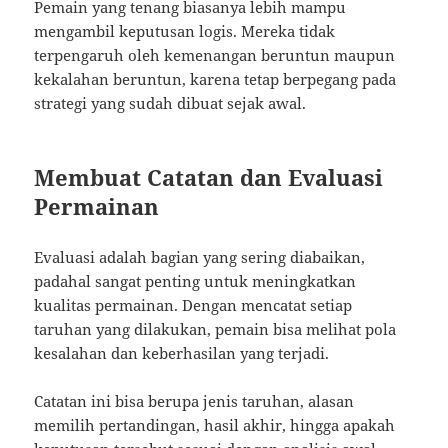
Pemain yang tenang biasanya lebih mampu
mengambil keputusan logis. Mereka tidak
terpengaruh oleh kemenangan beruntun maupun
kekalahan beruntun, karena tetap berpegang pada
strategi yang sudah dibuat sejak awal.
Membuat Catatan dan Evaluasi
Permainan
Evaluasi adalah bagian yang sering diabaikan,
padahal sangat penting untuk meningkatkan
kualitas permainan. Dengan mencatat setiap
taruhan yang dilakukan, pemain bisa melihat pola
kesalahan dan keberhasilan yang terjadi.
Catatan ini bisa berupa jenis taruhan, alasan
memilih pertandingan, hasil akhir, hingga apakah