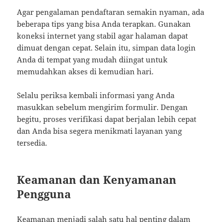
Agar pengalaman pendaftaran semakin nyaman, ada
beberapa tips yang bisa Anda terapkan. Gunakan
koneksi internet yang stabil agar halaman dapat
dimuat dengan cepat. Selain itu, simpan data login
Anda di tempat yang mudah diingat untuk
memudahkan akses di kemudian hari.
Selalu periksa kembali informasi yang Anda
masukkan sebelum mengirim formulir. Dengan
begitu, proses verifikasi dapat berjalan lebih cepat
dan Anda bisa segera menikmati layanan yang
tersedia.
Keamanan dan Kenyamanan
Pengguna
Keamanan menjadi salah satu hal penting dalam