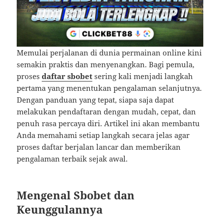
Memulai perjalanan di dunia permainan online kini
semakin praktis dan menyenangkan. Bagi pemula,
proses
daftar sbobet
sering kali menjadi langkah
pertama yang menentukan pengalaman selanjutnya.
Dengan panduan yang tepat, siapa saja dapat
melakukan pendaftaran dengan mudah, cepat, dan
penuh rasa percaya diri. Artikel ini akan membantu
Anda memahami setiap langkah secara jelas agar
proses daftar berjalan lancar dan memberikan
pengalaman terbaik sejak awal.
Mengenal Sbobet dan
Keunggulannya