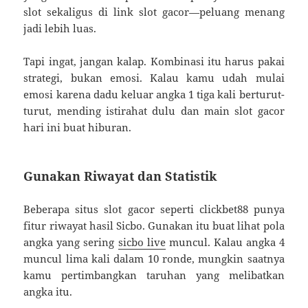
slot sekaligus di link slot gacor—peluang menang
jadi lebih luas.
Tapi ingat, jangan kalap. Kombinasi itu harus pakai
strategi, bukan emosi. Kalau kamu udah mulai
emosi karena dadu keluar angka 1 tiga kali berturut-
turut, mending istirahat dulu dan main slot gacor
hari ini buat hiburan.
Gunakan Riwayat dan Statistik
Beberapa situs slot gacor seperti clickbet88 punya
fitur riwayat hasil Sicbo. Gunakan itu buat lihat pola
angka yang sering
sicbo live
muncul. Kalau angka 4
muncul lima kali dalam 10 ronde, mungkin saatnya
kamu pertimbangkan taruhan yang melibatkan
angka itu.