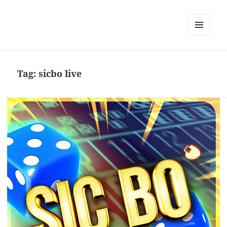
MENU
DAN
WIDGET
Tag:
sicbo live