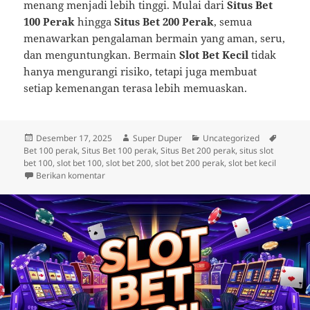
menang menjadi lebih tinggi. Mulai dari
Situs Bet
100 Perak
hingga
Situs Bet 200 Perak
, semua
menawarkan pengalaman bermain yang aman, seru,
dan menguntungkan. Bermain
Slot Bet Kecil
tidak
hanya mengurangi risiko, tetapi juga membuat
setiap kemenangan terasa lebih memuaskan.
Diposkan
Penulis
Kategori
Tag
Desember 17, 2025
Super Duper
Uncategorized
pada
Bet 100 perak
,
Situs Bet 100 perak
,
Situs Bet 200 perak
,
situs slot
bet 100
,
slot bet 100
,
slot bet 200
,
slot bet 200 perak
,
slot bet kecil
untuk Slot Bet 100 dan Bet 200: Peluang Menang Ala
Berikan komentar