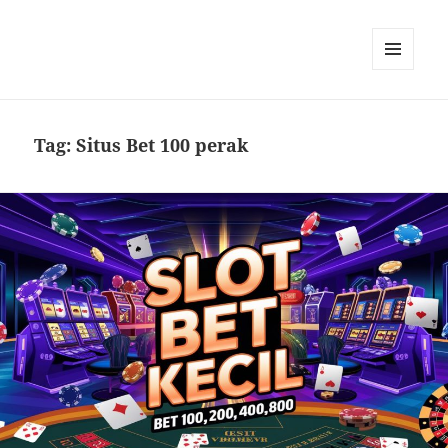
MENU
DAN
WIDGET
Tag:
Situs Bet 100 perak