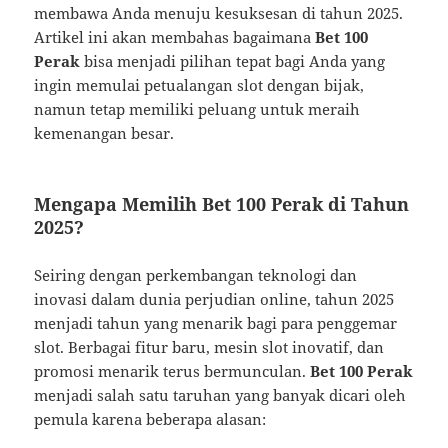
membawa Anda menuju kesuksesan di tahun 2025.
Artikel ini akan membahas bagaimana
Bet 100
Perak
bisa menjadi pilihan tepat bagi Anda yang
ingin memulai petualangan slot dengan bijak,
namun tetap memiliki peluang untuk meraih
kemenangan besar.
Mengapa Memilih Bet 100 Perak di Tahun
2025?
Seiring dengan perkembangan teknologi dan
inovasi dalam dunia perjudian online, tahun 2025
menjadi tahun yang menarik bagi para penggemar
slot. Berbagai fitur baru, mesin slot inovatif, dan
promosi menarik terus bermunculan.
Bet 100 Perak
menjadi salah satu taruhan yang banyak dicari oleh
pemula karena beberapa alasan: