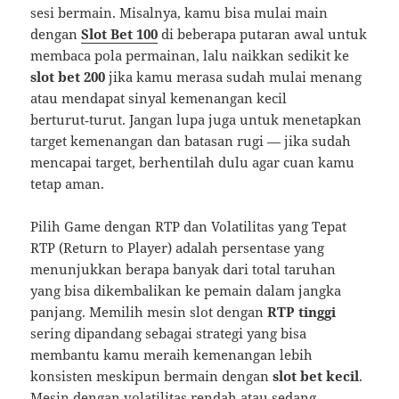
sesi bermain. Misalnya, kamu bisa mulai main
dengan
Slot Bet 100
di beberapa putaran awal untuk
membaca pola permainan, lalu naikkan sedikit ke
slot bet 200
jika kamu merasa sudah mulai menang
atau mendapat sinyal kemenangan kecil
berturut‑turut. Jangan lupa juga untuk menetapkan
target kemenangan dan batasan rugi — jika sudah
mencapai target, berhentilah dulu agar cuan kamu
tetap aman.
Pilih Game dengan RTP dan Volatilitas yang Tepat
RTP (Return to Player) adalah persentase yang
menunjukkan berapa banyak dari total taruhan
yang bisa dikembalikan ke pemain dalam jangka
panjang. Memilih mesin slot dengan
RTP tinggi
sering dipandang sebagai strategi yang bisa
membantu kamu meraih kemenangan lebih
konsisten meskipun bermain dengan
slot bet kecil
.
Mesin dengan volatilitas rendah atau sedang