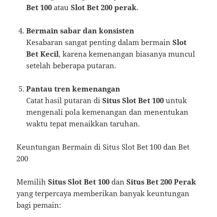
Bet 100
atau
Slot Bet 200 perak
.
Bermain sabar dan konsisten
Kesabaran sangat penting dalam bermain
Slot
Bet Kecil
, karena kemenangan biasanya muncul
setelah beberapa putaran.
Pantau tren kemenangan
Catat hasil putaran di
Situs Slot Bet 100
untuk
mengenali pola kemenangan dan menentukan
waktu tepat menaikkan taruhan.
Keuntungan Bermain di Situs Slot Bet 100 dan Bet
200
Memilih
Situs Slot Bet 100
dan
Situs Bet 200 Perak
yang terpercaya memberikan banyak keuntungan
bagi pemain: