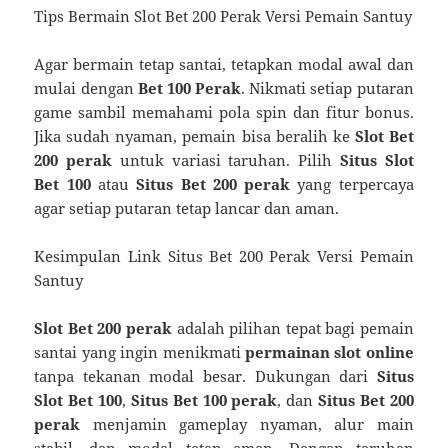
Tips Bermain Slot Bet 200 Perak Versi Pemain Santuy
Agar bermain tetap santai, tetapkan modal awal dan
mulai dengan
Bet 100 Perak
. Nikmati setiap putaran
game sambil memahami pola spin dan fitur bonus.
Jika sudah nyaman, pemain bisa beralih ke
Slot Bet
200 perak
untuk variasi taruhan. Pilih
Situs Slot
Bet 100
atau
Situs Bet 200 perak
yang terpercaya
agar setiap putaran tetap lancar dan aman.
Kesimpulan Link Situs Bet 200 Perak Versi Pemain
Santuy
Slot Bet 200 perak
adalah pilihan tepat bagi pemain
santai yang ingin menikmati
permainan slot online
tanpa tekanan modal besar. Dukungan dari
Situs
Slot Bet 100
,
Situs Bet 100 perak
, dan
Situs Bet 200
perak
menjamin gameplay nyaman, alur main
stabil, dan modal tetap aman. Dengan taruhan