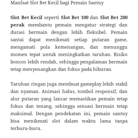
Manfaat Slot Bet Kecil bagi Pemain Santuy
Slot Bet Kecil
seperti
Slot Bet 100
dan
Slot Bet 200
perak
membantu pemain mengatur strategi dan
durasi bermain dengan lebih fleksibel. Pemain
santai dapat menikmati setiap putaran game,
mengamati pola kemenangan, dan menunggu
momen tepat untuk meningkatkan taruhan. Risiko
boncos lebih rendah, sehingga pengalaman bermain
tetap menyenangkan dan fokus pada hiburan.
Taruhan ringan juga membuat gameplay lebih stabil
dan nyaman. Animasi halus, tombol responsif, dan
alur putaran yang lancar memastikan pemain tetap
fokus dan tenang, sehingga sensasi bermain tetap
maksimal. Dengan pendekatan ini, pemain santuy
bisa menikmati slot dalam waktu lama tanpa
terburu-buru.