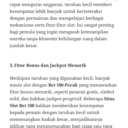
cepat menguras anggaran, taruhan kecil memberi
kesempatan lebih banyak untuk berinteraksi
dengan permainan dan mempelajari berbagai
mekanisme serta fitur-fitur slot. Ini sangat penting
bagi pemula yang ingin mengasah keterampilan
mereka tanpa khawatir kehilangan uang dalam
jumlah besar.
3.
Fitur Bonus dan Jackpot Menarik
Meskipun taruhan yang digunakan kecil, banyak
mesin slot dengan
Bet 100 Perak
yang menawarkan
fitur bonus menarik, seperti putaran gratis, simbol
wild, dan bahkan jackpot progresif. Beberapa
Situs
Slot Bet 100
bahkan memberikan kesempatan
kepada pemain dengan taruhan kecil untuk
memenangkan hadiah besar, menjadikannya
pilihan yang menguntungkan bagi siapa saja yang