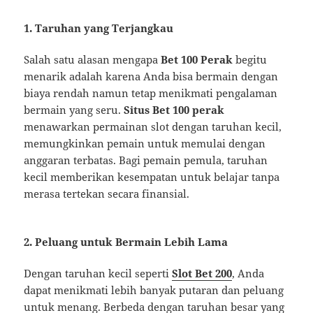
1.
Taruhan yang Terjangkau
Salah satu alasan mengapa
Bet 100 Perak
begitu
menarik adalah karena Anda bisa bermain dengan
biaya rendah namun tetap menikmati pengalaman
bermain yang seru.
Situs Bet 100 perak
menawarkan permainan slot dengan taruhan kecil,
memungkinkan pemain untuk memulai dengan
anggaran terbatas. Bagi pemain pemula, taruhan
kecil memberikan kesempatan untuk belajar tanpa
merasa tertekan secara finansial.
2.
Peluang untuk Bermain Lebih Lama
Dengan taruhan kecil seperti
Slot Bet 200
, Anda
dapat menikmati lebih banyak putaran dan peluang
untuk menang. Berbeda dengan taruhan besar yang