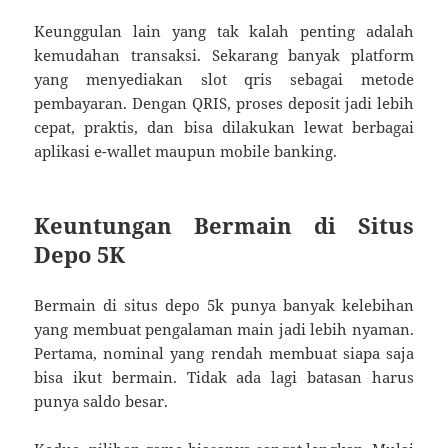
Keunggulan lain yang tak kalah penting adalah
kemudahan transaksi. Sekarang banyak platform
yang menyediakan slot qris sebagai metode
pembayaran. Dengan QRIS, proses deposit jadi lebih
cepat, praktis, dan bisa dilakukan lewat berbagai
aplikasi e-wallet maupun mobile banking.
Keuntungan Bermain di Situs
Depo 5K
Bermain di situs depo 5k punya banyak kelebihan
yang membuat pengalaman main jadi lebih nyaman.
Pertama, nominal yang rendah membuat siapa saja
bisa ikut bermain. Tidak ada lagi batasan harus
punya saldo besar.