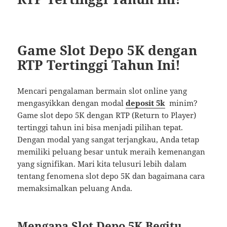
Game Slot Depo 5K dengan
RTP Tertinggi Tahun Ini!
Mencari pengalaman bermain slot online yang
mengasyikkan dengan modal
deposit 5k
minim?
Game slot depo 5K dengan RTP (Return to Player)
tertinggi tahun ini bisa menjadi pilihan tepat.
Dengan modal yang sangat terjangkau, Anda tetap
memiliki peluang besar untuk meraih kemenangan
yang signifikan. Mari kita telusuri lebih dalam
tentang fenomena slot depo 5K dan bagaimana cara
memaksimalkan peluang Anda.
Mengapa Slot Depo 5K Begitu