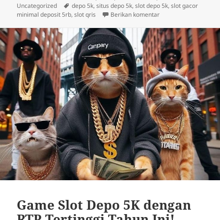
pada
Tag
Uncategorized
depo 5k
,
situs depo 5k
,
slot depo 5k
,
slot gacor
untuk Slot Depo 5K, S
minimal deposit 5rb
,
slot qris
Berikan komentar
Game Slot Depo 5K dengan
RTP Tertinggi Tahun Ini!