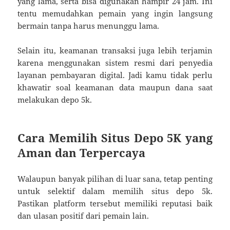
yang lama, serta bisa digunakan hampir 24 jam. Ini
tentu memudahkan pemain yang ingin langsung
bermain tanpa harus menunggu lama.
Selain itu, keamanan transaksi juga lebih terjamin
karena menggunakan sistem resmi dari penyedia
layanan pembayaran digital. Jadi kamu tidak perlu
khawatir soal keamanan data maupun dana saat
melakukan depo 5k.
Cara Memilih Situs Depo 5K yang
Aman dan Terpercaya
Walaupun banyak pilihan di luar sana, tetap penting
untuk selektif dalam memilih situs depo 5k.
Pastikan platform tersebut memiliki reputasi baik
dan ulasan positif dari pemain lain.