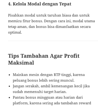
4. Kelola Modal dengan Tepat
Pisahkan modal untuk taruhan biasa dan untuk
memicu fitur bonus. Dengan cara ini, modal utama
tetap aman, dan bonus bisa dimanfaatkan secara
optimal.
Tips Tambahan Agar Profit
Maksimal
Mainkan mesin dengan RTP tinggi, karena
peluang bonus lebih sering muncul.
Jangan serakah, ambil kemenangan kecil jika
sudah memenuhi target harian.
Pantau bonus mingguan atau harian dari
platform, karena sering ada tambahan reward