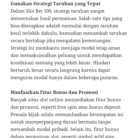
Gunakan Strategi Taruhan yang Tepat
Dalam Slot Bet 100, strategi taruhan sangat
menentukan hasil permainan. Salah satu tips yang
bisa diterapkan adalah memulai dengan taruhan
kecil terlebih dahulu, kemudian menambah taruhan
secara bertahap jika mengalami kemenangan.
Strategi ini membantu menjaga modal tetap aman
dan memaksimalkan peluang untuk mendapatkan
kombinasi menang yang lebih besar. Hindari
bertaruh besar secara langsung karena dapat
menguras modal hanya dalam beberapa putaran.
Manfaatkan Fitur Bonus dan Promosi
Banyak situs slot online menyediakan fitur bonus
dan promosi, seperti free spin atau bonus deposit.
Pemain bijak selalu memanfaatkan kesempatan ini
untuk memperpanjang durasi bermain tanpa
menambah modal pribadi. Selain itu, fitur bonus
dalam permainan slot, seperti simbol wild atau