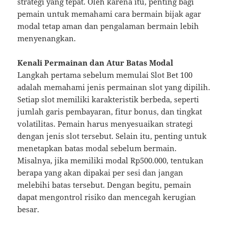
strategi yang tepat. Oleh karena itu, penting bagi
pemain untuk memahami cara bermain bijak agar
modal tetap aman dan pengalaman bermain lebih
menyenangkan.
Kenali Permainan dan Atur Batas Modal
Langkah pertama sebelum memulai Slot Bet 100
adalah memahami jenis permainan slot yang dipilih.
Setiap slot memiliki karakteristik berbeda, seperti
jumlah garis pembayaran, fitur bonus, dan tingkat
volatilitas. Pemain harus menyesuaikan strategi
dengan jenis slot tersebut. Selain itu, penting untuk
menetapkan batas modal sebelum bermain.
Misalnya, jika memiliki modal Rp500.000, tentukan
berapa yang akan dipakai per sesi dan jangan
melebihi batas tersebut. Dengan begitu, pemain
dapat mengontrol risiko dan mencegah kerugian
besar.