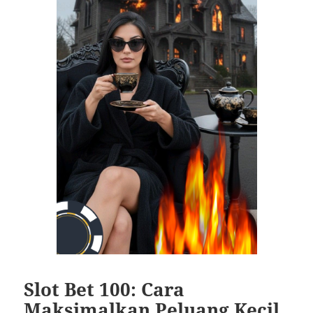
Slot Bet 100: Cara
Maksimalkan Peluang Kecil