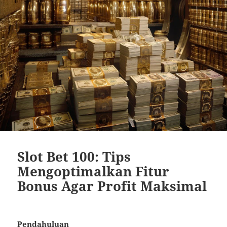
Slot Bet 100: Tips
Mengoptimalkan Fitur
Bonus Agar Profit Maksimal
Pendahuluan