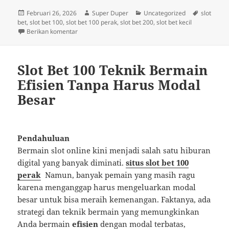
Diposkan
Penulis
Kategori
Tag
Februari 26, 2026
Super Duper
Uncategorized
slot
pada
bet
,
slot bet 100
,
slot bet 100 perak
,
slot bet 200
,
slot bet kecil
untuk Slot Bet 100: Cara Maksimalkan Peluang Kecil
Berikan komentar
Slot Bet 100 Teknik Bermain
Efisien Tanpa Harus Modal
Besar
Pendahuluan
Bermain slot online kini menjadi salah satu hiburan
digital yang banyak diminati.
situs slot bet 100
perak
Namun, banyak pemain yang masih ragu
karena menganggap harus mengeluarkan modal
besar untuk bisa meraih kemenangan. Faktanya, ada
strategi dan teknik bermain yang memungkinkan
Anda bermain
efisien
dengan modal terbatas,