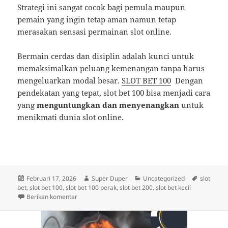
Strategi ini sangat cocok bagi pemula maupun
pemain yang ingin tetap aman namun tetap
merasakan sensasi permainan slot online.
Bermain cerdas dan disiplin adalah kunci untuk
memaksimalkan peluang kemenangan tanpa harus
mengeluarkan modal besar.
SLOT BET 100
Dengan
pendekatan yang tepat, slot bet 100 bisa menjadi cara
yang
menguntungkan dan menyenangkan
untuk
menikmati dunia slot online.
Diposkan
Penulis
Kategori
Tag
Februari 17, 2026
Super Duper
Uncategorized
slot
pada
bet
,
slot bet 100
,
slot bet 100 perak
,
slot bet 200
,
slot bet kecil
untuk Slot Bet 100 Teknik Bermain Efisien Tanpa Ha
Berikan komentar