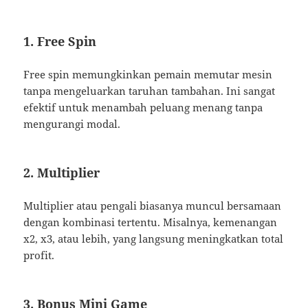
1. Free Spin
Free spin memungkinkan pemain memutar mesin
tanpa mengeluarkan taruhan tambahan. Ini sangat
efektif untuk menambah peluang menang tanpa
mengurangi modal.
2. Multiplier
Multiplier atau pengali biasanya muncul bersamaan
dengan kombinasi tertentu. Misalnya, kemenangan
x2, x3, atau lebih, yang langsung meningkatkan total
profit.
3. Bonus Mini Game