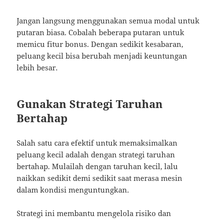
Jangan langsung menggunakan semua modal untuk
putaran biasa. Cobalah beberapa putaran untuk
memicu fitur bonus. Dengan sedikit kesabaran,
peluang kecil bisa berubah menjadi keuntungan
lebih besar.
Gunakan Strategi Taruhan
Bertahap
Salah satu cara efektif untuk memaksimalkan
peluang kecil adalah dengan strategi taruhan
bertahap. Mulailah dengan taruhan kecil, lalu
naikkan sedikit demi sedikit saat merasa mesin
dalam kondisi menguntungkan.
Strategi ini membantu mengelola risiko dan