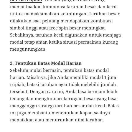
memanfaatkan kombinasi taruhan besar dan kecil
untuk memaksimalkan keuntungan. Taruhan besar
dilakukan saat peluang mendapatkan kombinasi
simbol tinggi atau free spin besar meningkat.
Sebaliknya, taruhan kecil digunakan untuk menjaga
modal tetap aman ketika situasi permainan kurang
menguntungkan.
2. Tentukan Batas Modal Harian
Sebelum mulai bermain, tentukan batas modal
harian. Misalnya, jika Anda memiliki modal 1 juta
rupiah, batasi taruhan agar tidak melebihi jumlah
tersebut. Dengan cara ini, Anda bisa bermain lebih
tenang dan menghindari kerugian besar yang bisa
mengganggu strategi taruhan besar dan kecil. Batas
ini juga membantu menentukan kapan saatnya
menaikkan atau menurunkan nilai taruhan.