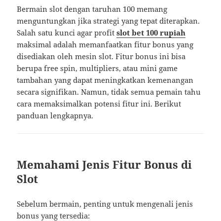
Bermain slot dengan taruhan 100 memang
menguntungkan jika strategi yang tepat diterapkan.
Salah satu kunci agar profit
slot bet 100 rupiah
maksimal adalah memanfaatkan fitur bonus yang
disediakan oleh mesin slot. Fitur bonus ini bisa
berupa free spin, multipliers, atau mini game
tambahan yang dapat meningkatkan kemenangan
secara signifikan. Namun, tidak semua pemain tahu
cara memaksimalkan potensi fitur ini. Berikut
panduan lengkapnya.
Memahami Jenis Fitur Bonus di
Slot
Sebelum bermain, penting untuk mengenali jenis
bonus yang tersedia: