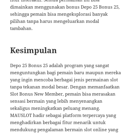
dimainkan menggunakan bonus Depo 25 Bonus 25,
sehingga pemain bisa mengeksplorasi banyak
pilihan tanpa harus mengeluarkan modal
tambahan.
Kesimpulan
Depo 25 Bonus 25 adalah program yang sangat
menguntungkan bagi pemain baru maupun mereka
yang ingin mencoba berbagai jenis permainan slot
tanpa tekanan modal besar. Dengan memanfaatkan
Slot Bonus New Member, pemain bisa merasakan
sensasi bermain yang lebih menyenangkan
sekaligus meningkatkan peluang menang.
MAUSLOT hadir sebagai platform terpercaya yang
menghadirkan berbagai fitur menarik untuk
mendukung pengalaman bermain slot online yang