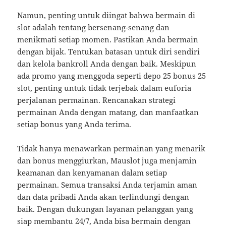
Namun, penting untuk diingat bahwa bermain di
slot adalah tentang bersenang-senang dan
menikmati setiap momen. Pastikan Anda bermain
dengan bijak. Tentukan batasan untuk diri sendiri
dan kelola bankroll Anda dengan baik. Meskipun
ada promo yang menggoda seperti depo 25 bonus 25
slot, penting untuk tidak terjebak dalam euforia
perjalanan permainan. Rencanakan strategi
permainan Anda dengan matang, dan manfaatkan
setiap bonus yang Anda terima.
Tidak hanya menawarkan permainan yang menarik
dan bonus menggiurkan, Mauslot juga menjamin
keamanan dan kenyamanan dalam setiap
permainan. Semua transaksi Anda terjamin aman
dan data pribadi Anda akan terlindungi dengan
baik. Dengan dukungan layanan pelanggan yang
siap membantu 24/7, Anda bisa bermain dengan