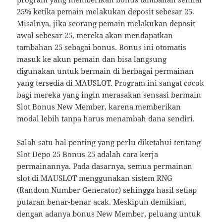
25% ketika pemain melakukan deposit sebesar 25.
Misalnya, jika seorang pemain melakukan deposit
awal sebesar 25, mereka akan mendapatkan
tambahan 25 sebagai bonus. Bonus ini otomatis
masuk ke akun pemain dan bisa langsung
digunakan untuk bermain di berbagai permainan
yang tersedia di MAUSLOT. Program ini sangat cocok
bagi mereka yang ingin merasakan sensasi bermain
Slot Bonus New Member, karena memberikan
modal lebih tanpa harus menambah dana sendiri.
Salah satu hal penting yang perlu diketahui tentang
Slot Depo 25 Bonus 25 adalah cara kerja
permainannya. Pada dasarnya, semua permainan
slot di MAUSLOT menggunakan sistem RNG
(Random Number Generator) sehingga hasil setiap
putaran benar-benar acak. Meskipun demikian,
dengan adanya bonus New Member, peluang untuk