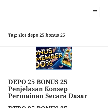
MENU
DAN
WIDGET
Tag:
slot depo 25 bonus 25
DEPO 25 BONUS 25
Penjelasan Konsep
Permainan Secara Dasar