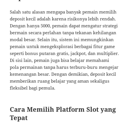
Salah satu alasan mengapa banyak pemain memilih
deposit kecil adalah karena risikonya lebih rendah.
Dengan hanya 5000, pemain dapat mengatur strategi
bermain secara perlahan tanpa tekanan kehilangan
modal besar. Selain itu, sistem ini memungkinkan
pemain untuk mengeksplorasi berbagai fitur game
seperti bonus putaran gratis, jackpot, dan multiplier.
Di sisi lain, pemain juga bisa belajar memahami
pola permainan tanpa harus terburu-buru mengejar
kemenangan besar. Dengan demikian, deposit kecil
memberikan ruang belajar yang aman sekaligus
fleksibel bagi pemula.
Cara Memilih Platform Slot yang
Tepat