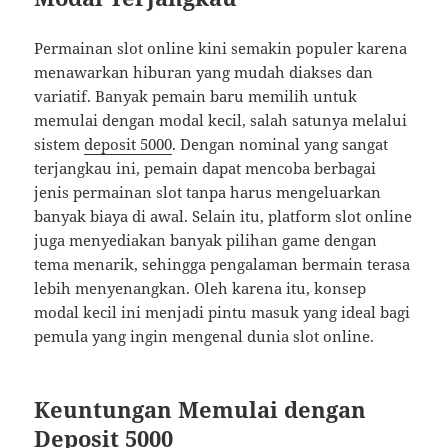
Permainan slot online kini semakin populer karena
menawarkan hiburan yang mudah diakses dan
variatif. Banyak pemain baru memilih untuk
memulai dengan modal kecil, salah satunya melalui
sistem
deposit 5000
. Dengan nominal yang sangat
terjangkau ini, pemain dapat mencoba berbagai
jenis permainan slot tanpa harus mengeluarkan
banyak biaya di awal. Selain itu, platform slot online
juga menyediakan banyak pilihan game dengan
tema menarik, sehingga pengalaman bermain terasa
lebih menyenangkan. Oleh karena itu, konsep
modal kecil ini menjadi pintu masuk yang ideal bagi
pemula yang ingin mengenal dunia slot online.
Keuntungan Memulai dengan
Deposit 5000