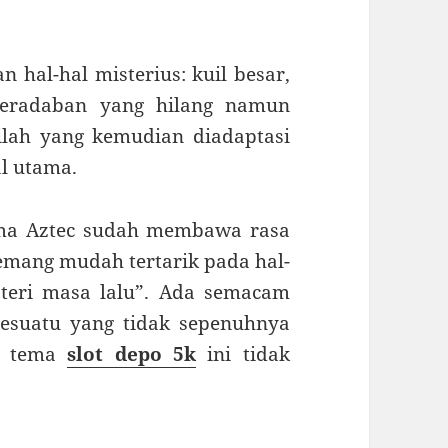
n hal-hal misterius: kuil besar,
 peradaban yang hilang namun
ilah yang kemudian diadaptasi
al utama.
ema Aztec sudah membawa rasa
mang mudah tertarik pada hal-
teri masa lalu”. Ada semacam
esuatu yang tidak sepenuhnya
at tema
slot depo 5k
ini tidak