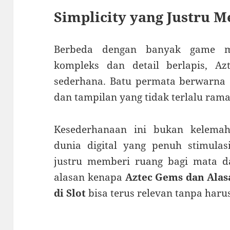
Simplicity yang Justru 
Berbeda dengan banyak game m
kompleks dan detail berlapis, Az
sederhana. Batu permata berwarna c
dan tampilan yang tidak terlalu rama
Kesederhanaan ini bukan kelemah
dunia digital yang penuh stimulasi
justru memberi ruang bagi mata da
alasan kenapa
Aztec Gems dan Alas
di Slot
bisa terus relevan tanpa haru