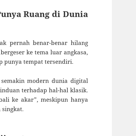
Punya Ruang di Dunia
dak pernah benar-benar hilang
 bergeser ke tema luar angkasa,
ap punya tempat tersendiri.
semakin modern dunia digital
nduan terhadap hal-hal klasik.
ali ke akar”, meskipun hanya
 singkat.