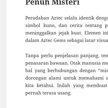
Penuh Misteri
Peradaban Aztec selalu identik denga
simbol kuno, dan cerita tentang
meninggalkan jejak kuat. Elemen in
dalam Aztec Gems sebagai latar visu
Tanpa perlu penjelasan panjang, t
penasaran bawaan. Otak manusia me
hal yang berhubungan dengan “mis
dorongan alami untuk memahami s
kita ketahui. Inilah yang membu
pernah terasa usang.