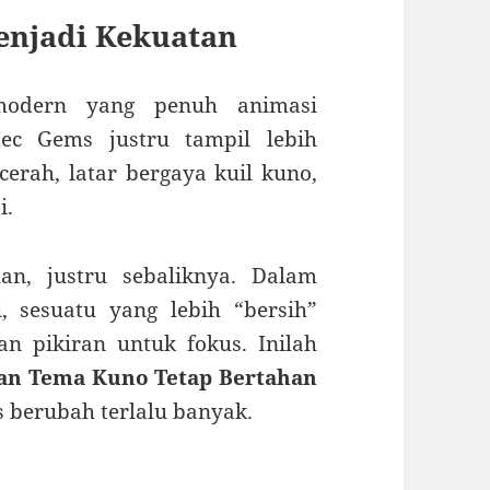
Menjadi Kekuatan
odern yang penuh animasi
tec Gems justru tampil lebih
erah, latar bergaya kuil kuno,
i.
an, justru sebaliknya. Dalam
, sesuatu yang lebih “bersih”
n pikiran untuk fokus. Inilah
an Tema Kuno Tetap Bertahan
s berubah terlalu banyak.