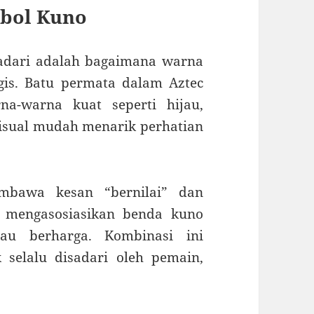
mbol Kuno
isadari adalah bagaimana warna
ogis. Batu permata dalam Aztec
a-warna kuat seperti hijau,
visual mudah menarik perhatian
embawa kesan “bernilai” dan
g mengasosiasikan benda kuno
au berharga. Kombinasi ini
 selalu disadari oleh pemain,