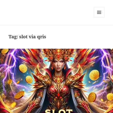
MENU
DAN
WIDGET
Tag:
slot via qris