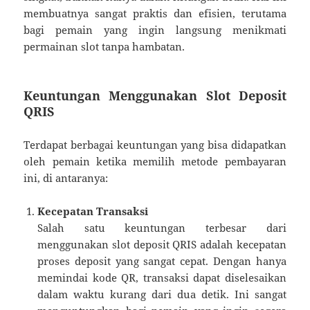
membuatnya sangat praktis dan efisien, terutama
bagi pemain yang ingin langsung menikmati
permainan slot tanpa hambatan.
Keuntungan Menggunakan Slot Deposit
QRIS
Terdapat berbagai keuntungan yang bisa didapatkan
oleh pemain ketika memilih metode pembayaran
ini, di antaranya:
Kecepatan Transaksi
Salah satu keuntungan terbesar dari
menggunakan slot deposit QRIS adalah kecepatan
proses deposit yang sangat cepat. Dengan hanya
memindai kode QR, transaksi dapat diselesaikan
dalam waktu kurang dari dua detik. Ini sangat