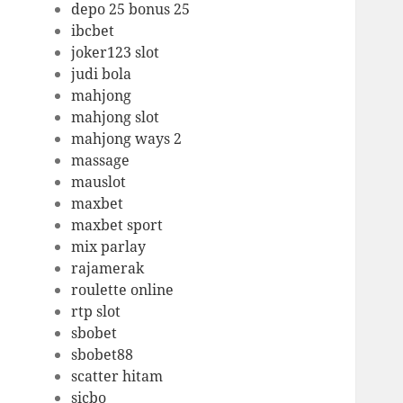
depo 25 bonus 25
ibcbet
joker123 slot
judi bola
mahjong
mahjong slot
mahjong ways 2
massage
mauslot
maxbet
maxbet sport
mix parlay
rajamerak
roulette online
rtp slot
sbobet
sbobet88
scatter hitam
sicbo