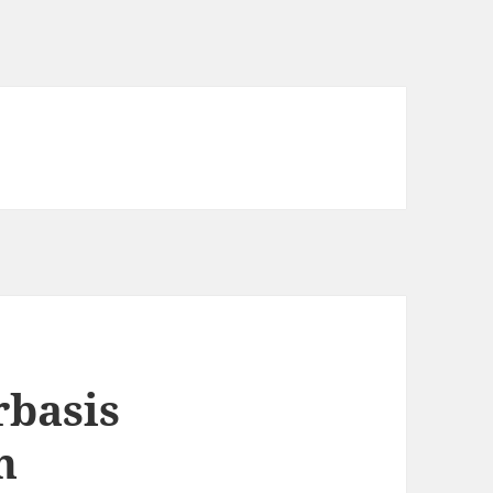
rbasis
n