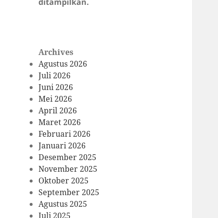
ditampilkan.
Archives
Agustus 2026
Juli 2026
Juni 2026
Mei 2026
April 2026
Maret 2026
Februari 2026
Januari 2026
Desember 2025
November 2025
Oktober 2025
September 2025
Agustus 2025
Juli 2025