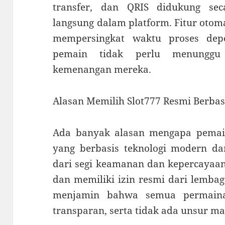
transfer, dan QRIS didukung sec
langsung dalam platform. Fitur otoma
mempersingkat waktu proses depo
pemain tidak perlu menunggu
kemenangan mereka.
Alasan Memilih Slot777 Resmi Berbas
Ada banyak alasan mengapa pemain
yang berbasis teknologi modern dar
dari segi keamanan dan kepercayaan,
dan memiliki izin resmi dari lembag
menjamin bahwa semua permaina
transparan, serta tidak ada unsur ma