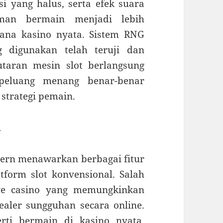
si yang halus, serta efek suara
aman bermain menjadi lebih
ana kasino nyata. Sistem RNG
 digunakan telah teruji dan
putaran mesin slot berlangsung
 peluang menang benar-benar
strategi pemain.
i
dern menawarkan berbagai fitur
atform slot konvensional. Salah
ive casino yang memungkinkan
aler sungguhan secara online.
rti bermain di kasino nyata,