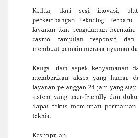
Kedua, dari segi inovasi, pla
perkembangan teknologi terbaru 
layanan dan pengalaman bermain. Fi
casino, tampilan responsif, da
membuat pemain merasa nyaman dan
Ketiga, dari aspek kenyamanan d
memberikan akses yang lancar da
layanan pelanggan 24 jam yang sia
sistem yang user-friendly dan duku
dapat fokus menikmati permainan
teknis.
Kesimpulan