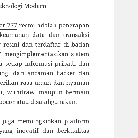
Teknologi Modern
lot 777
resmi adalah penerapan
keamanan data dan transaksi
 resmi dan terdaftar di badan
7 mengimplementasikan sistem
ga setiap informasi pribadi dan
ungi dari ancaman hacker dan
berikan rasa aman dan nyaman
it, withdraw, maupun bermain
bocor atau disalahgunakan.
n juga memungkinkan platform
ang inovatif dan berkualitas