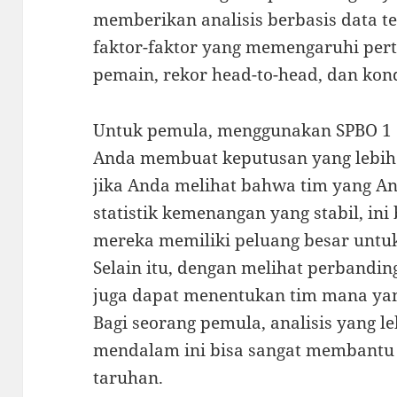
memberikan analisis berbasis data te
faktor-faktor yang memengaruhi pert
pemain, rekor head-to-head, dan kond
Untuk pemula, menggunakan SPBO 1
Anda membuat keputusan yang lebih t
jika Anda melihat bahwa tim yang A
statistik kemenangan yang stabil, in
mereka memiliki peluang besar unt
Selain itu, dengan melihat perbandi
juga dapat menentukan tim mana yang 
Bagi seorang pemula, analisis yang 
mendalam ini bisa sangat membantu
taruhan.