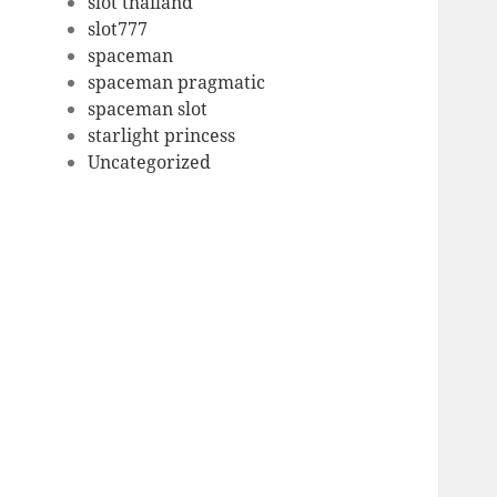
slot thailand
slot777
spaceman
spaceman pragmatic
spaceman slot
starlight princess
Uncategorized