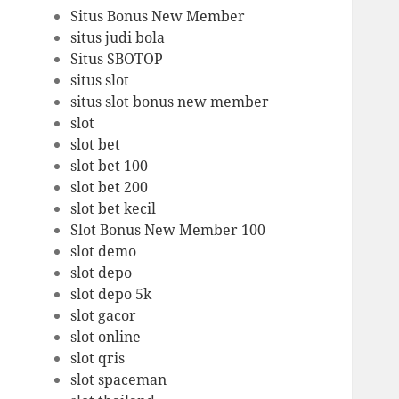
Situs Bonus New Member
situs judi bola
Situs SBOTOP
situs slot
situs slot bonus new member
slot
slot bet
slot bet 100
slot bet 200
slot bet kecil
Slot Bonus New Member 100
slot demo
slot depo
slot depo 5k
slot gacor
slot online
slot qris
slot spaceman