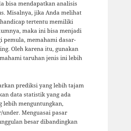
a bisa mendapatkan analisis
us. Misalnya, jika Anda melihat
handicap tertentu memiliki
elumnya, maka ini bisa menjadi
gi pemula, memahami dasar-
ing. Oleh karena itu, gunakan
hami taruhan jenis ini lebih
rkan prediksi yang lebih tajam
n data statistik yang ada
g lebih menguntungkan,
er/under. Menguasai pasar
unggulan besar dibandingkan