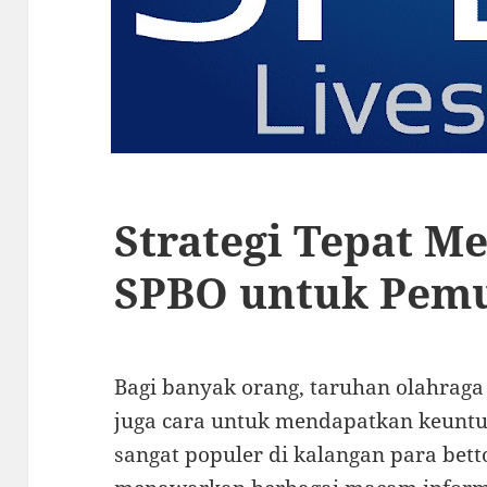
Strategi Tepat M
SPBO untuk Pemu
Bagi banyak orang, taruhan olahraga 
juga cara untuk mendapatkan keuntu
sangat populer di kalangan para bet