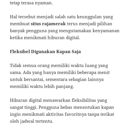
tetap terasa nyaman.
Hal tersebut menjadi salah satu keunggulan yang
membuat
situs rajamerak
terus menjadi pilihan
banyak pengguna yang mengutamakan kenyamanan
ketika menikmati hiburan digital.
Fleksibel Digunakan Kapan Saja
Tidak semua orang memiliki waktu luang yang
sama. Ada yang hanya memiliki beberapa menit
untuk bersantai, sementara sebagian lainnya
memiliki waktu lebih panjang.
Hiburan digital menawarkan fleksibilitas yang
sangat tinggi. Pengguna bebas menentukan kapan
ingin menikmati aktivitas favoritnya tanpa terikat
oleh jadwal tertentu.