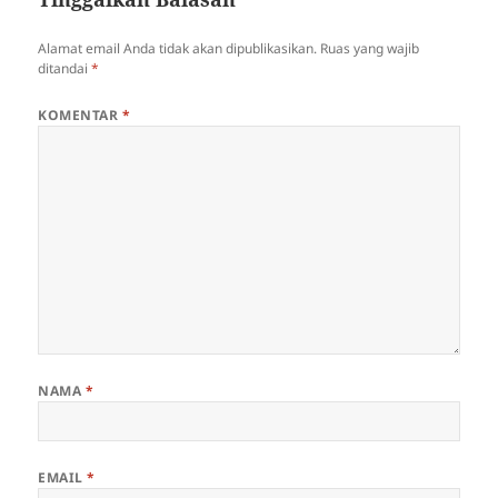
Alamat email Anda tidak akan dipublikasikan.
Ruas yang wajib
ditandai
*
KOMENTAR
*
NAMA
*
EMAIL
*