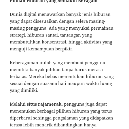
Pilihan Hiburan yang Semakin Beragam
Dunia digital menawarkan banyak jenis hiburan
yang dapat disesuaikan dengan selera masing-
masing pengguna. Ada yang menyukai permainan
strategi, hiburan santai, tantangan yang
membutuhkan konsentrasi, hingga aktivitas yang
menguji kemampuan berpikir.
Keberagaman inilah yang membuat pengguna
memiliki banyak pilihan tanpa harus merasa
terbatas. Mereka bebas menentukan hiburan yang
sesuai dengan suasana hati maupun waktu luang
yang dimiliki.
Melalui
situs rajamerak
, pengguna juga dapat
menemukan berbagai pilihan hiburan yang terus
diperbarui sehingga pengalaman yang didapatkan
terasa lebih menarik dibandingkan hanya