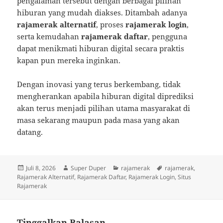
pengalaman tersebut dengan berbagai pilihan
hiburan yang mudah diakses. Ditambah adanya
rajamerak alternatif
, proses
rajamerak login
,
serta kemudahan
rajamerak daftar
, pengguna
dapat menikmati hiburan digital secara praktis
kapan pun mereka inginkan.
Dengan inovasi yang terus berkembang, tidak
mengherankan apabila hiburan digital diprediksi
akan terus menjadi pilihan utama masyarakat di
masa sekarang maupun pada masa yang akan
datang.
Diposkan
Penulis
Kategori
Tag
Juli 8, 2026
Super Duper
rajamerak
rajamerak
,
pada
Rajamerak Alternatif
,
Rajamerak Daftar
,
Rajamerak Login
,
Situs
Rajamerak
Tinggalkan Balasan