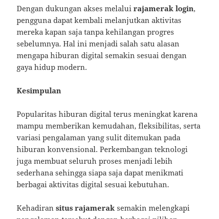
Dengan dukungan akses melalui
rajamerak login
,
pengguna dapat kembali melanjutkan aktivitas
mereka kapan saja tanpa kehilangan progres
sebelumnya. Hal ini menjadi salah satu alasan
mengapa hiburan digital semakin sesuai dengan
gaya hidup modern.
Kesimpulan
Popularitas hiburan digital terus meningkat karena
mampu memberikan kemudahan, fleksibilitas, serta
variasi pengalaman yang sulit ditemukan pada
hiburan konvensional. Perkembangan teknologi
juga membuat seluruh proses menjadi lebih
sederhana sehingga siapa saja dapat menikmati
berbagai aktivitas digital sesuai kebutuhan.
Kehadiran
situs rajamerak
semakin melengkapi