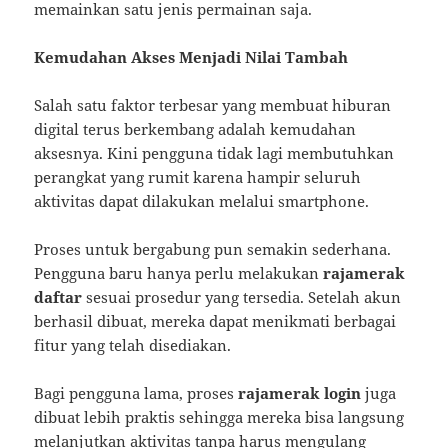
memainkan satu jenis permainan saja.
Kemudahan Akses Menjadi Nilai Tambah
Salah satu faktor terbesar yang membuat hiburan
digital terus berkembang adalah kemudahan
aksesnya. Kini pengguna tidak lagi membutuhkan
perangkat yang rumit karena hampir seluruh
aktivitas dapat dilakukan melalui smartphone.
Proses untuk bergabung pun semakin sederhana.
Pengguna baru hanya perlu melakukan
rajamerak
daftar
sesuai prosedur yang tersedia. Setelah akun
berhasil dibuat, mereka dapat menikmati berbagai
fitur yang telah disediakan.
Bagi pengguna lama, proses
rajamerak login
juga
dibuat lebih praktis sehingga mereka bisa langsung
melanjutkan aktivitas tanpa harus mengulang