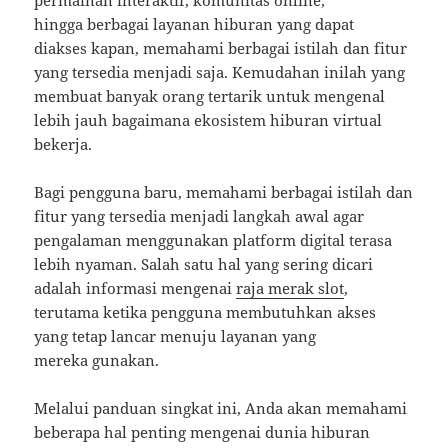
hingga berbagai layanan hiburan yang dapat
diakses kapan, memahami berbagai istilah dan fitur
yang tersedia menjadi saja. Kemudahan inilah yang
membuat banyak orang tertarik untuk mengenal
lebih jauh bagaimana ekosistem hiburan virtual
bekerja.
Bagi pengguna baru, memahami berbagai istilah dan
fitur yang tersedia menjadi langkah awal agar
pengalaman menggunakan platform digital terasa
lebih nyaman. Salah satu hal yang sering dicari
adalah informasi mengenai
raja merak slot
,
terutama ketika pengguna membutuhkan akses
yang tetap lancar menuju layanan yang
mereka gunakan.
Melalui panduan singkat ini, Anda akan memahami
beberapa hal penting mengenai dunia hiburan