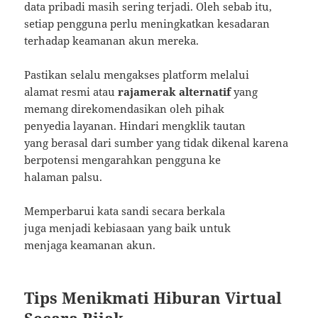
data pribadi masih sering terjadi. Oleh sebab itu,
setiap pengguna perlu meningkatkan kesadaran
terhadap keamanan akun mereka.
Pastikan selalu mengakses platform melalui
alamat resmi atau
rajamerak alternatif
yang
memang direkomendasikan oleh pihak
penyedia layanan. Hindari mengklik tautan
yang berasal dari sumber yang tidak dikenal karena
berpotensi mengarahkan pengguna ke
halaman palsu.
Memperbarui kata sandi secara berkala
juga menjadi kebiasaan yang baik untuk
menjaga keamanan akun.
Tips Menikmati Hiburan Virtual
Secara Bijak