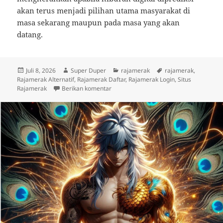
akan terus menjadi pilihan utama masyarakat di
masa sekarang maupun pada masa yang akan
datang.
Diposkan
Penulis
Kategori
Tag
Juli 8, 2026
Super Duper
rajamerak
rajamerak
,
pada
Rajamerak Alternatif
,
Rajamerak Daftar
,
Rajamerak Login
,
Situs
untuk Alasan Hiburan Digital Terus Dig
Rajamerak
Berikan komentar