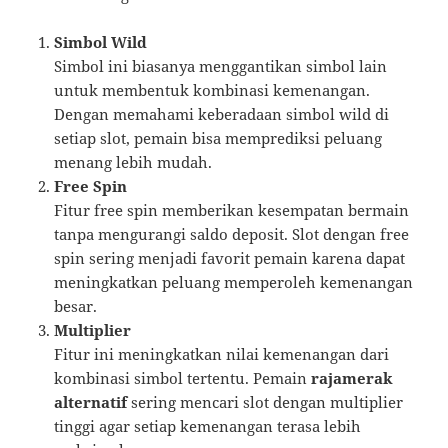
Simbol Wild
Simbol ini biasanya menggantikan simbol lain
untuk membentuk kombinasi kemenangan.
Dengan memahami keberadaan simbol wild di
setiap slot, pemain bisa memprediksi peluang
menang lebih mudah.
Free Spin
Fitur free spin memberikan kesempatan bermain
tanpa mengurangi saldo deposit. Slot dengan free
spin sering menjadi favorit pemain karena dapat
meningkatkan peluang memperoleh kemenangan
besar.
Multiplier
Fitur ini meningkatkan nilai kemenangan dari
kombinasi simbol tertentu. Pemain
rajamerak
alternatif
sering mencari slot dengan multiplier
tinggi agar setiap kemenangan terasa lebih