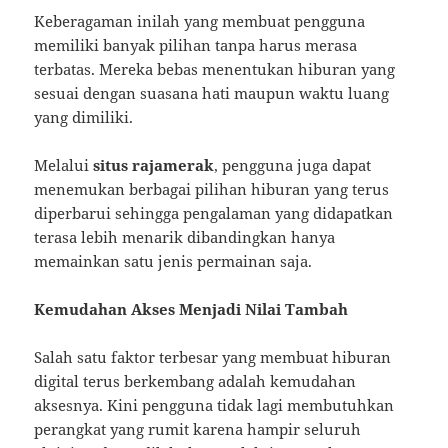
Keberagaman inilah yang membuat pengguna
memiliki banyak pilihan tanpa harus merasa
terbatas. Mereka bebas menentukan hiburan yang
sesuai dengan suasana hati maupun waktu luang
yang dimiliki.
Melalui
situs rajamerak
, pengguna juga dapat
menemukan berbagai pilihan hiburan yang terus
diperbarui sehingga pengalaman yang didapatkan
terasa lebih menarik dibandingkan hanya
memainkan satu jenis permainan saja.
Kemudahan Akses Menjadi Nilai Tambah
Salah satu faktor terbesar yang membuat hiburan
digital terus berkembang adalah kemudahan
aksesnya. Kini pengguna tidak lagi membutuhkan
perangkat yang rumit karena hampir seluruh