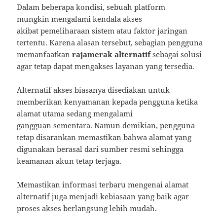
Dalam beberapa kondisi, sebuah platform
mungkin mengalami kendala akses
akibat pemeliharaan sistem atau faktor jaringan
tertentu. Karena alasan tersebut, sebagian pengguna
memanfaatkan
rajamerak alternatif
sebagai solusi
agar tetap dapat mengakses layanan yang tersedia.
Alternatif akses biasanya disediakan untuk
memberikan kenyamanan kepada pengguna ketika
alamat utama sedang mengalami
gangguan sementara. Namun demikian, pengguna
tetap disarankan memastikan bahwa alamat yang
digunakan berasal dari sumber resmi sehingga
keamanan akun tetap terjaga.
Memastikan informasi terbaru mengenai alamat
alternatif juga menjadi kebiasaan yang baik agar
proses akses berlangsung lebih mudah.