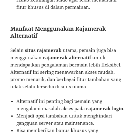
fitur khusus di dalam permainan.
Manfaat Menggunakan Rajamerak
Alternatif
Selain
situs rajamerak
utama, pemain juga bisa
menggunakan
rajamerak alternatif
untuk
mendapatkan pengalaman bermain lebih fleksibel.
Alternatif ini sering menawarkan akses mudah,
promo menarik, dan berbagai fitur tambahan yang
tidak selalu tersedia di situs utama.
Alternatif ini penting bagi pemain yang
mengalami masalah akses pada
rajamerak login
.
Menjadi opsi tambahan untuk menghindari
gangguan server atau maintenance.
Bisa memberikan bonus khusus yang