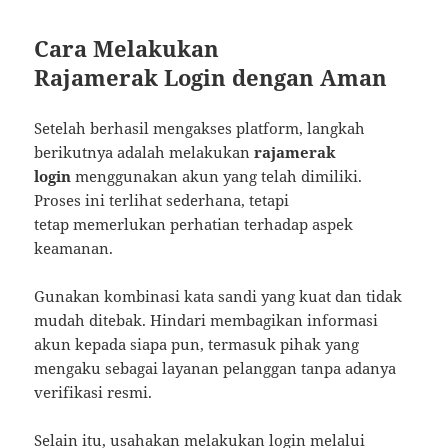
Cara Melakukan
Rajamerak Login dengan Aman
Setelah berhasil mengakses platform, langkah
berikutnya adalah melakukan
rajamerak
login
menggunakan akun yang telah dimiliki.
Proses ini terlihat sederhana, tetapi
tetap memerlukan perhatian terhadap aspek
keamanan.
Gunakan kombinasi kata sandi yang kuat dan tidak
mudah ditebak. Hindari membagikan informasi
akun kepada siapa pun, termasuk pihak yang
mengaku sebagai layanan pelanggan tanpa adanya
verifikasi resmi.
Selain itu, usahakan melakukan login melalui