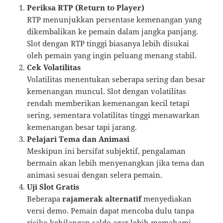
Periksa RTP (Return to Player)
RTP menunjukkan persentase kemenangan yang
dikembalikan ke pemain dalam jangka panjang.
Slot dengan RTP tinggi biasanya lebih disukai
oleh pemain yang ingin peluang menang stabil.
Cek Volatilitas
Volatilitas menentukan seberapa sering dan besar
kemenangan muncul. Slot dengan volatilitas
rendah memberikan kemenangan kecil tetapi
sering, sementara volatilitas tinggi menawarkan
kemenangan besar tapi jarang.
Pelajari Tema dan Animasi
Meskipun ini bersifat subjektif, pengalaman
bermain akan lebih menyenangkan jika tema dan
animasi sesuai dengan selera pemain.
Uji Slot Gratis
Beberapa
rajamerak alternatif
menyediakan
versi demo. Pemain dapat mencoba dulu tanpa
risiko kehilangan saldo agar lebih memahami