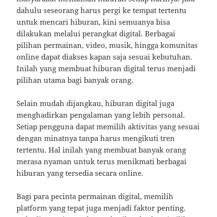
dahulu seseorang harus pergi ke tempat tertentu
untuk mencari hiburan, kini semuanya bisa
dilakukan melalui perangkat digital. Berbagai
pilihan permainan, video, musik, hingga komunitas
online dapat diakses kapan saja sesuai kebutuhan.
Inilah yang membuat hiburan digital terus menjadi
pilihan utama bagi banyak orang.
Selain mudah dijangkau, hiburan digital juga
menghadirkan pengalaman yang lebih personal.
Setiap pengguna dapat memilih aktivitas yang sesuai
dengan minatnya tanpa harus mengikuti tren
tertentu. Hal inilah yang membuat banyak orang
merasa nyaman untuk terus menikmati berbagai
hiburan yang tersedia secara online.
Bagi para pecinta permainan digital, memilih
platform yang tepat juga menjadi faktor penting.