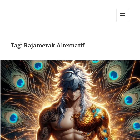
MENU
DAN
WIDGET
Tag:
Rajamerak Alternatif