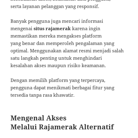
serta layanan pelanggan yang responsif.
Banyak pengguna juga mencari informasi
mengenai
situs rajamerak
karena ingin
memastikan mereka mengakses platform
yang benar dan memperoleh pengalaman yang
optimal. Menggunakan alamat resmi menjadi salah
satu langkah penting untuk menghindari
kesalahan akses maupun risiko keamanan.
Dengan memilih platform yang terpercaya,
pengguna dapat menikmati berbagai fitur yang
tersedia tanpa rasa khawatir.
Mengenal Akses
Melalui Rajamerak Alternatif