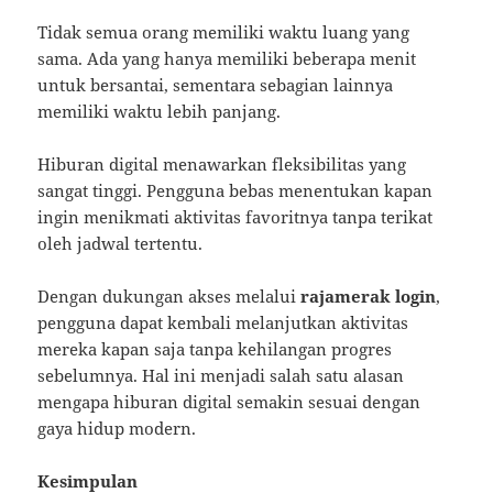
Tidak semua orang memiliki waktu luang yang
sama. Ada yang hanya memiliki beberapa menit
untuk bersantai, sementara sebagian lainnya
memiliki waktu lebih panjang.
Hiburan digital menawarkan fleksibilitas yang
sangat tinggi. Pengguna bebas menentukan kapan
ingin menikmati aktivitas favoritnya tanpa terikat
oleh jadwal tertentu.
Dengan dukungan akses melalui
rajamerak login
,
pengguna dapat kembali melanjutkan aktivitas
mereka kapan saja tanpa kehilangan progres
sebelumnya. Hal ini menjadi salah satu alasan
mengapa hiburan digital semakin sesuai dengan
gaya hidup modern.
Kesimpulan