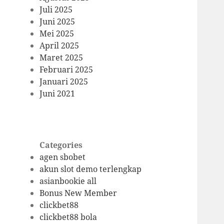
Juli 2025
Juni 2025
Mei 2025
April 2025
Maret 2025
Februari 2025
Januari 2025
Juni 2021
Categories
agen sbobet
akun slot demo terlengkap
asianbookie all
Bonus New Member
clickbet88
clickbet88 bola