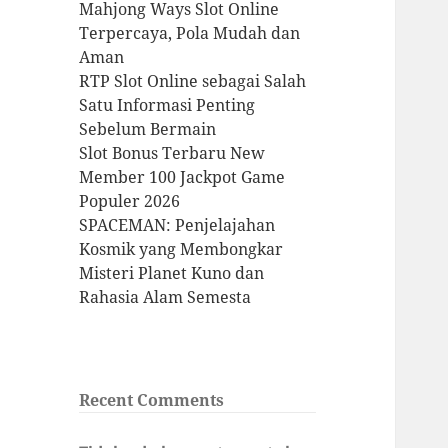
Mahjong Ways Slot Online
Terpercaya, Pola Mudah dan
Aman
RTP Slot Online sebagai Salah
Satu Informasi Penting
Sebelum Bermain
Slot Bonus Terbaru New
Member 100 Jackpot Game
Populer 2026
SPACEMAN: Penjelajahan
Kosmik yang Membongkar
Misteri Planet Kuno dan
Rahasia Alam Semesta
Recent Comments