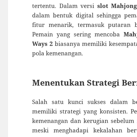
tertentu. Dalam versi
slot Mahjon
dalam bentuk digital sehingga pem
fitur menarik, termasuk putaran b
Pemain yang sering mencoba
Mah
Ways 2
biasanya memiliki kesempata
pola kemenangan.
Menentukan Strategi Ber
Salah satu kunci sukses dalam 
memiliki strategi yang konsisten. 
kemenangan dan kerugian sebelum m
meski menghadapi kekalahan bert