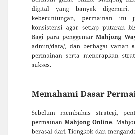
digital yang banyak digemari.
keberuntungan, permainan ini 
konsistensi agar setiap putaran b
Bagi para penggemar
Mahjong Wa
admin/data/
, dan berbagai varian
permainan serta menerapkan strat
sukses.
Memahami Dasar Perma
Sebelum membahas strategi, pe
permainan
Mahjong Online
. Mahjo
berasal dari Tiongkok dan menganda