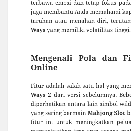
terbawa emosi dan tetap fokus pada
juga membantu Anda memahami kapa
taruhan atau menahan diri, terut
Ways
yang memiliki volatilitas tinggi.
Mengenali Pola dan F
Online
Fitur adalah salah satu hal yang 
Ways 2
dari versi sebelumnya. Bebe
diperhatikan antara lain simbol wild
yang sering bermain
Mahjong Slot
b
fitur ini untuk meningkatkan pelu
memanfaatkan free spin secara ma