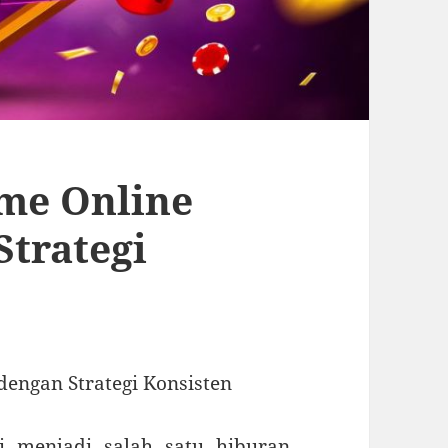
me Online
trategi
engan Strategi Konsisten
i menjadi salah satu hiburan