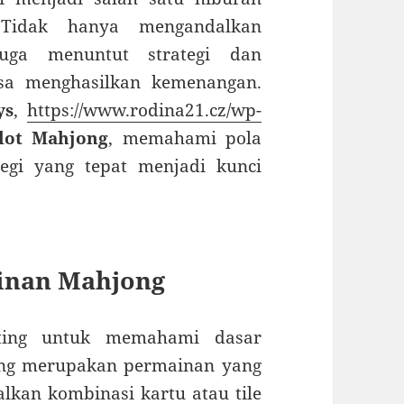
 Tidak hanya mengandalkan
juga menuntut strategi dan
isa menghasilkan kemenangan.
ys
,
https://www.rodina21.cz/wp-
slot Mahjong
, memahami pola
egi yang tepat menjadi kunci
inan Mahjong
nting untuk memahami dasar
ng merupakan permainan yang
lkan kombinasi kartu atau tile