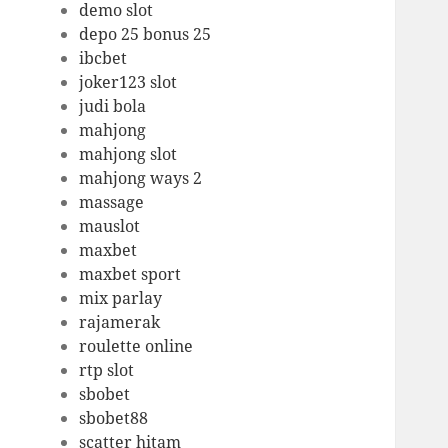
demo slot
depo 25 bonus 25
ibcbet
joker123 slot
judi bola
mahjong
mahjong slot
mahjong ways 2
massage
mauslot
maxbet
maxbet sport
mix parlay
rajamerak
roulette online
rtp slot
sbobet
sbobet88
scatter hitam