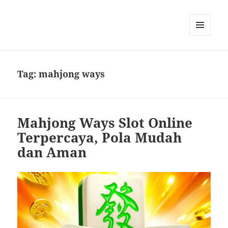
MENU
DAN
WIDGET
Tag:
mahjong ways
Mahjong Ways Slot Online
Terpercaya, Pola Mudah
dan Aman