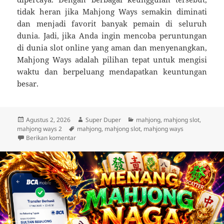
tidak heran jika Mahjong Ways semakin diminati
dan menjadi favorit banyak pemain di seluruh
dunia. Jadi, jika Anda ingin mencoba peruntungan
di dunia slot online yang aman dan menyenangkan,
Mahjong Ways adalah pilihan tepat untuk mengisi
waktu dan berpeluang mendapatkan keuntungan
besar.
Diposkan
Penulis
Kategori
Agustus 2, 2026
Super Duper
mahjong
,
mahjong slot
,
pada
Tag
mahjong ways 2
mahjong
,
mahjong slot
,
mahjong ways
untuk Mahjong Ways Slot Online Terpercaya, Pola 
Berikan komentar