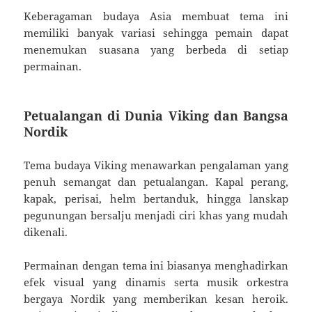
Keberagaman budaya Asia membuat tema ini
memiliki banyak variasi sehingga pemain dapat
menemukan suasana yang berbeda di setiap
permainan.
Petualangan di Dunia Viking dan Bangsa
Nordik
Tema budaya Viking menawarkan pengalaman yang
penuh semangat dan petualangan. Kapal perang,
kapak, perisai, helm bertanduk, hingga lanskap
pegunungan bersalju menjadi ciri khas yang mudah
dikenali.
Permainan dengan tema ini biasanya menghadirkan
efek visual yang dinamis serta musik orkestra
bergaya Nordik yang memberikan kesan heroik.