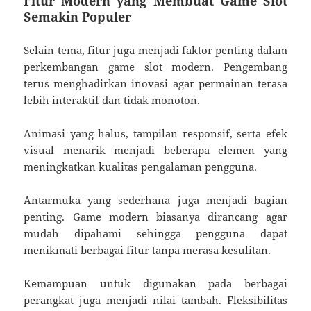
Fitur Modern yang Membuat Game Slot
Semakin Populer
Selain tema, fitur juga menjadi faktor penting dalam
perkembangan game slot modern. Pengembang
terus menghadirkan inovasi agar permainan terasa
lebih interaktif dan tidak monoton.
Animasi yang halus, tampilan responsif, serta efek
visual menarik menjadi beberapa elemen yang
meningkatkan kualitas pengalaman pengguna.
Antarmuka yang sederhana juga menjadi bagian
penting. Game modern biasanya dirancang agar
mudah dipahami sehingga pengguna dapat
menikmati berbagai fitur tanpa merasa kesulitan.
Kemampuan untuk digunakan pada berbagai
perangkat juga menjadi nilai tambah. Fleksibilitas