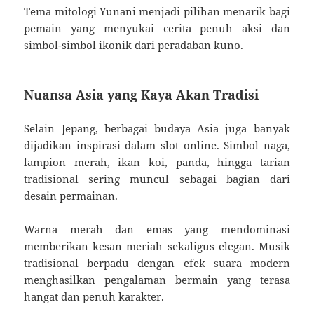
Tema mitologi Yunani menjadi pilihan menarik bagi
pemain yang menyukai cerita penuh aksi dan
simbol-simbol ikonik dari peradaban kuno.
Nuansa Asia yang Kaya Akan Tradisi
Selain Jepang, berbagai budaya Asia juga banyak
dijadikan inspirasi dalam slot online. Simbol naga,
lampion merah, ikan koi, panda, hingga tarian
tradisional sering muncul sebagai bagian dari
desain permainan.
Warna merah dan emas yang mendominasi
memberikan kesan meriah sekaligus elegan. Musik
tradisional berpadu dengan efek suara modern
menghasilkan pengalaman bermain yang terasa
hangat dan penuh karakter.