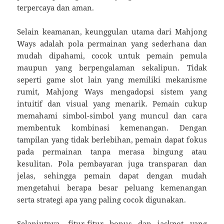
terpercaya dan aman.
Selain keamanan, keunggulan utama dari Mahjong
Ways adalah pola permainan yang sederhana dan
mudah dipahami, cocok untuk pemain pemula
maupun yang berpengalaman sekalipun. Tidak
seperti game slot lain yang memiliki mekanisme
rumit, Mahjong Ways mengadopsi sistem yang
intuitif dan visual yang menarik. Pemain cukup
memahami simbol-simbol yang muncul dan cara
membentuk kombinasi kemenangan. Dengan
tampilan yang tidak berlebihan, pemain dapat fokus
pada permainan tanpa merasa bingung atau
kesulitan. Pola pembayaran juga transparan dan
jelas, sehingga pemain dapat dengan mudah
mengetahui berapa besar peluang kemenangan
serta strategi apa yang paling cocok digunakan.
Selanjutnya, fitur-fitur bonus dan jackpot yang