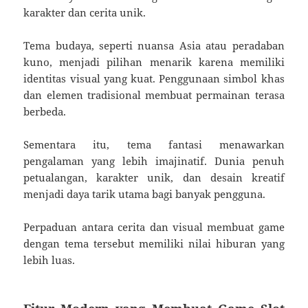
karakter dan cerita unik.
Tema budaya, seperti nuansa Asia atau peradaban
kuno, menjadi pilihan menarik karena memiliki
identitas visual yang kuat. Penggunaan simbol khas
dan elemen tradisional membuat permainan terasa
berbeda.
Sementara itu, tema fantasi menawarkan
pengalaman yang lebih imajinatif. Dunia penuh
petualangan, karakter unik, dan desain kreatif
menjadi daya tarik utama bagi banyak pengguna.
Perpaduan antara cerita dan visual membuat game
dengan tema tersebut memiliki nilai hiburan yang
lebih luas.