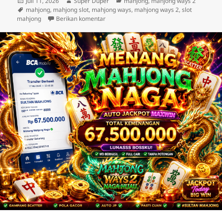
Diposkan
Penulis
Kategori
Juli 11, 2026
Super Duper
mahjong
,
mahjong ways 2
pada
Tag
mahjong
,
mahjong slot
,
mahjong ways
,
mahjong ways 2
,
slot
untuk Slot Online Dengan Tema Budaya Du
mahjong
Berikan komentar