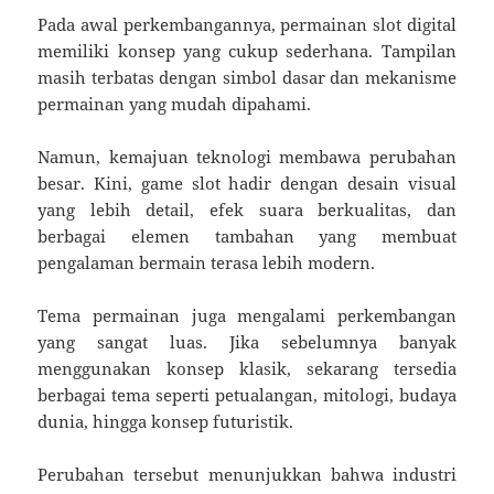
Pada awal perkembangannya, permainan slot digital
memiliki konsep yang cukup sederhana. Tampilan
masih terbatas dengan simbol dasar dan mekanisme
permainan yang mudah dipahami.
Namun, kemajuan teknologi membawa perubahan
besar. Kini, game slot hadir dengan desain visual
yang lebih detail, efek suara berkualitas, dan
berbagai elemen tambahan yang membuat
pengalaman bermain terasa lebih modern.
Tema permainan juga mengalami perkembangan
yang sangat luas. Jika sebelumnya banyak
menggunakan konsep klasik, sekarang tersedia
berbagai tema seperti petualangan, mitologi, budaya
dunia, hingga konsep futuristik.
Perubahan tersebut menunjukkan bahwa industri