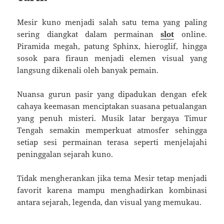
Mesir kuno menjadi salah satu tema yang paling
sering diangkat dalam permainan
slot
online.
Piramida megah, patung Sphinx, hieroglif, hingga
sosok para firaun menjadi elemen visual yang
langsung dikenali oleh banyak pemain.
Nuansa gurun pasir yang dipadukan dengan efek
cahaya keemasan menciptakan suasana petualangan
yang penuh misteri. Musik latar bergaya Timur
Tengah semakin memperkuat atmosfer sehingga
setiap sesi permainan terasa seperti menjelajahi
peninggalan sejarah kuno.
Tidak mengherankan jika tema Mesir tetap menjadi
favorit karena mampu menghadirkan kombinasi
antara sejarah, legenda, dan visual yang memukau.