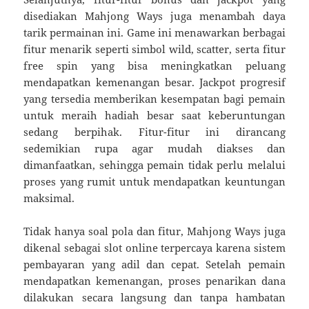
disediakan Mahjong Ways juga menambah daya
tarik permainan ini. Game ini menawarkan berbagai
fitur menarik seperti simbol wild, scatter, serta fitur
free spin yang bisa meningkatkan peluang
mendapatkan kemenangan besar. Jackpot progresif
yang tersedia memberikan kesempatan bagi pemain
untuk meraih hadiah besar saat keberuntungan
sedang berpihak. Fitur-fitur ini dirancang
sedemikian rupa agar mudah diakses dan
dimanfaatkan, sehingga pemain tidak perlu melalui
proses yang rumit untuk mendapatkan keuntungan
maksimal.
Tidak hanya soal pola dan fitur, Mahjong Ways juga
dikenal sebagai slot online terpercaya karena sistem
pembayaran yang adil dan cepat. Setelah pemain
mendapatkan kemenangan, proses penarikan dana
dilakukan secara langsung dan tanpa hambatan