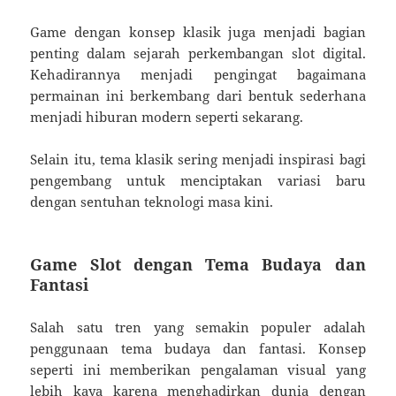
Game dengan konsep klasik juga menjadi bagian
penting dalam sejarah perkembangan slot digital.
Kehadirannya menjadi pengingat bagaimana
permainan ini berkembang dari bentuk sederhana
menjadi hiburan modern seperti sekarang.
Selain itu, tema klasik sering menjadi inspirasi bagi
pengembang untuk menciptakan variasi baru
dengan sentuhan teknologi masa kini.
Game Slot dengan Tema Budaya dan
Fantasi
Salah satu tren yang semakin populer adalah
penggunaan tema budaya dan fantasi. Konsep
seperti ini memberikan pengalaman visual yang
lebih kaya karena menghadirkan dunia dengan