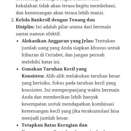
kekalahan tidak akan terasa begitu membebani,
dan kemenangan akan terasa lebih manis.
Kelola Bankroll dengan Tenang dan
Disiplin:
Ini adalah pilar utama dari bermain
santai namun efektif.
Alokasikan Anggaran yang Jelas:
Tentukan
jumlah uang yang Anda siapkan khusus untuk
hiburan di Ceriabet, dan jangan pernah
melebihi batas ini.
Gunakan Taruhan Kecil yang
Konsisten:
Alih-alih melakukan taruhan besar
yang berisiko, fokus pada taruhan kecil yang
konsisten. Ini memperpanjang waktu bermain
Anda dan memberikan lebih banyak
kesempatan untuk mendapatkan kombinasi
kemenangan kecil yang jika terakumulasi bisa
menjadi jumlah besar.
Tetapkan Batas Kerugian dan