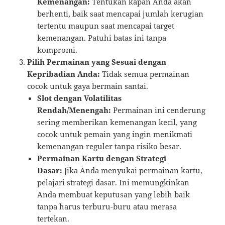
Kemenangan:
Tentukan kapan Anda akan
berhenti, baik saat mencapai jumlah kerugian
tertentu maupun saat mencapai target
kemenangan. Patuhi batas ini tanpa
kompromi.
Pilih Permainan yang Sesuai dengan
Kepribadian Anda:
Tidak semua permainan
cocok untuk gaya bermain santai.
Slot dengan Volatilitas
Rendah/Menengah:
Permainan ini cenderung
sering memberikan kemenangan kecil, yang
cocok untuk pemain yang ingin menikmati
kemenangan reguler tanpa risiko besar.
Permainan Kartu dengan Strategi
Dasar:
Jika Anda menyukai permainan kartu,
pelajari strategi dasar. Ini memungkinkan
Anda membuat keputusan yang lebih baik
tanpa harus terburu-buru atau merasa
tertekan.