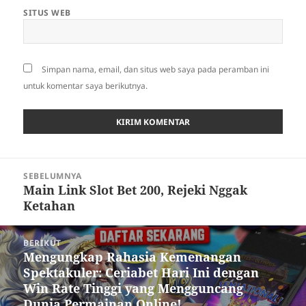
SITUS WEB
Simpan nama, email, dan situs web saya pada peramban ini
untuk komentar saya berikutnya.
Navigasi
SEBELUMNYA
pos
Main Link Slot Bet 200, Rejeki Nggak
Pos
Ketahan
sebelumnya:
BERIKUT
Mengungkap Rahasia Kemenangan
Pos
Spektakuler: Ceriabet Hari Ini dengan
berikutnya:
Win Rate Tinggi yang Mengguncang
Dunia Permainan Online!