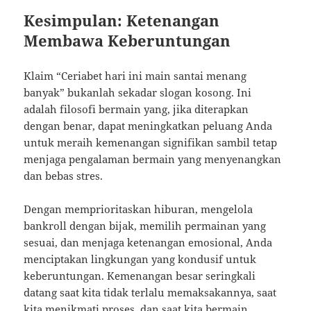
Kesimpulan: Ketenangan
Membawa Keberuntungan
Klaim “Ceriabet hari ini main santai menang
banyak” bukanlah sekadar slogan kosong. Ini
adalah filosofi bermain yang, jika diterapkan
dengan benar, dapat meningkatkan peluang Anda
untuk meraih kemenangan signifikan sambil tetap
menjaga pengalaman bermain yang menyenangkan
dan bebas stres.
Dengan memprioritaskan hiburan, mengelola
bankroll dengan bijak, memilih permainan yang
sesuai, dan menjaga ketenangan emosional, Anda
menciptakan lingkungan yang kondusif untuk
keberuntungan. Kemenangan besar seringkali
datang saat kita tidak terlalu memaksakannya, saat
kita menikmati proses, dan saat kita bermain