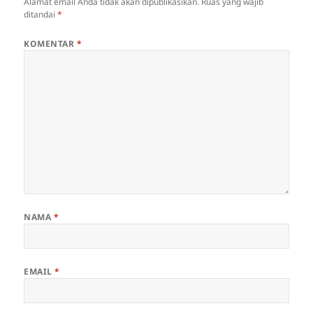
Alamat email Anda tidak akan dipublikasikan.
Ruas yang wajib
ditandai
*
KOMENTAR
*
NAMA
*
EMAIL
*