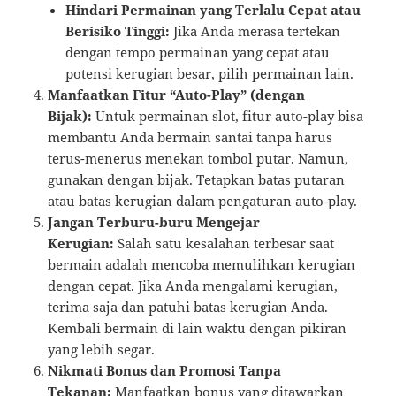
Hindari Permainan yang Terlalu Cepat atau
Berisiko Tinggi:
Jika Anda merasa tertekan
dengan tempo permainan yang cepat atau
potensi kerugian besar, pilih permainan lain.
Manfaatkan Fitur “Auto-Play” (dengan
Bijak):
Untuk permainan slot, fitur auto-play bisa
membantu Anda bermain santai tanpa harus
terus-menerus menekan tombol putar. Namun,
gunakan dengan bijak. Tetapkan batas putaran
atau batas kerugian dalam pengaturan auto-play.
Jangan Terburu-buru Mengejar
Kerugian:
Salah satu kesalahan terbesar saat
bermain adalah mencoba memulihkan kerugian
dengan cepat. Jika Anda mengalami kerugian,
terima saja dan patuhi batas kerugian Anda.
Kembali bermain di lain waktu dengan pikiran
yang lebih segar.
Nikmati Bonus dan Promosi Tanpa
Tekanan:
Manfaatkan bonus yang ditawarkan