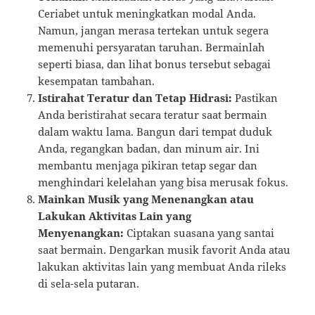
Ceriabet untuk meningkatkan modal Anda.
Namun, jangan merasa tertekan untuk segera
memenuhi persyaratan taruhan. Bermainlah
seperti biasa, dan lihat bonus tersebut sebagai
kesempatan tambahan.
Istirahat Teratur dan Tetap Hidrasi:
Pastikan
Anda beristirahat secara teratur saat bermain
dalam waktu lama. Bangun dari tempat duduk
Anda, regangkan badan, dan minum air. Ini
membantu menjaga pikiran tetap segar dan
menghindari kelelahan yang bisa merusak fokus.
Mainkan Musik yang Menenangkan atau
Lakukan Aktivitas Lain yang
Menyenangkan:
Ciptakan suasana yang santai
saat bermain. Dengarkan musik favorit Anda atau
lakukan aktivitas lain yang membuat Anda rileks
di sela-sela putaran.