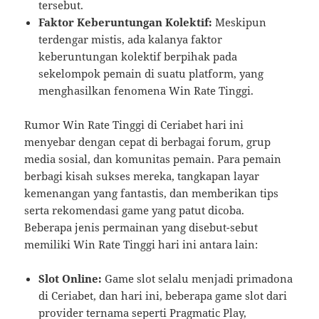
tersebut.
Faktor Keberuntungan Kolektif:
Meskipun
terdengar mistis, ada kalanya faktor
keberuntungan kolektif berpihak pada
sekelompok pemain di suatu platform, yang
menghasilkan fenomena Win Rate Tinggi.
Rumor Win Rate Tinggi di Ceriabet hari ini
menyebar dengan cepat di berbagai forum, grup
media sosial, dan komunitas pemain. Para pemain
berbagi kisah sukses mereka, tangkapan layar
kemenangan yang fantastis, dan memberikan tips
serta rekomendasi game yang patut dicoba.
Beberapa jenis permainan yang disebut-sebut
memiliki Win Rate Tinggi hari ini antara lain:
Slot Online:
Game slot selalu menjadi primadona
di Ceriabet, dan hari ini, beberapa game slot dari
provider ternama seperti Pragmatic Play,