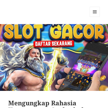
MENU
DAN
WIDGET
Mengungkap Rahasia