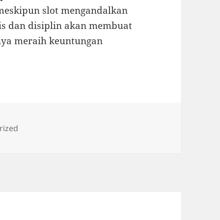
meskipun slot mengandalkan
is dan disiplin akan membuat
nya meraih keuntungan
rized