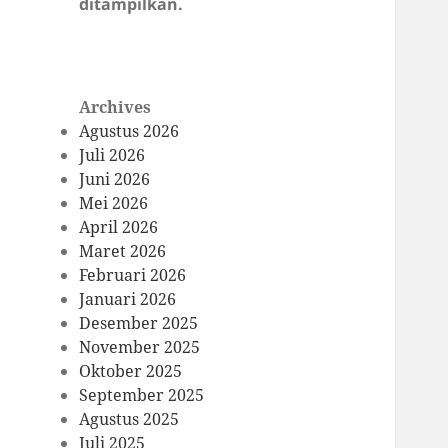
ditampilkan.
Archives
Agustus 2026
Juli 2026
Juni 2026
Mei 2026
April 2026
Maret 2026
Februari 2026
Januari 2026
Desember 2025
November 2025
Oktober 2025
September 2025
Agustus 2025
Juli 2025