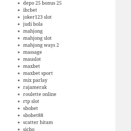
depo 25 bonus 25
ibcbet
joker123 slot
judi bola
mahjong
mahjong slot
mahjong ways 2
massage
mauslot
maxbet
maxbet sport
mix parlay
rajamerak
roulette online
rtp slot
sbobet
sbobet88
scatter hitam
sicbo