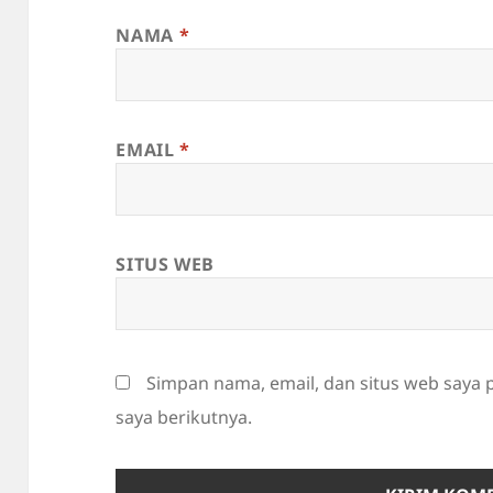
NAMA
*
EMAIL
*
SITUS WEB
Simpan nama, email, dan situs web saya
saya berikutnya.