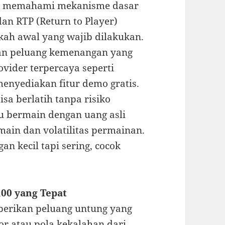
la, memahami mekanisme dasar
 dan RTP (Return to Player)
ah awal yang wajib dilakukan.
an peluang kemenangan yang
ovider terpercaya seperti
enyediakan fitur demo gratis.
a berlatih tanpa risiko
u bermain dengan uang asli
ain dan volatilitas permainan.
n kecil tapi sering, cocok
100 yang Tepat
berikan peluang untung yang
or atau pola kekalahan dari