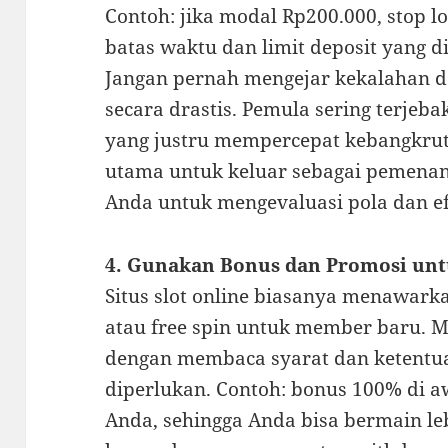
Contoh: jika modal Rp200.000, stop l
batas waktu dan limit deposit yang di
Jangan pernah mengejar kekalahan 
secara drastis. Pemula sering terjeba
yang justru mempercepat kebangkruta
utama untuk keluar sebagai pemenang
Anda untuk mengevaluasi pola dan efe
4. Gunakan Bonus dan Promosi un
Situs slot online biasanya menawarka
atau free spin untuk member baru. 
dengan membaca syarat dan ketentua
diperlukan. Contoh: bonus 100% di
Anda, sehingga Anda bisa bermain l