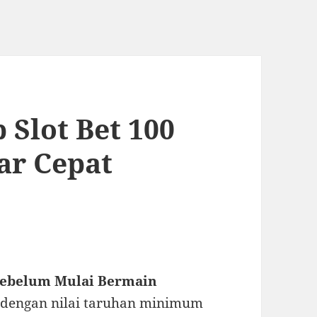
Slot Bet 100
ar Cepat
0 Sebelum Mulai Bermain
t dengan nilai taruhan minimum