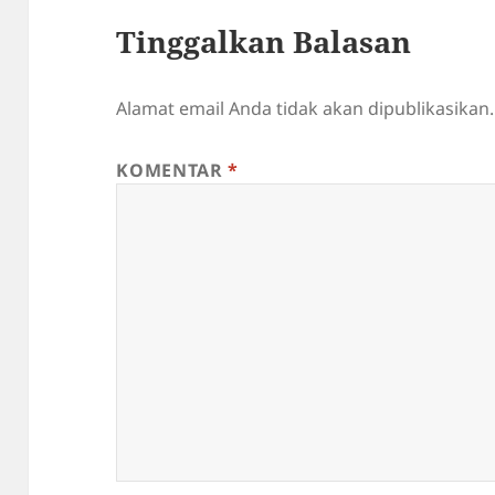
Tinggalkan Balasan
Alamat email Anda tidak akan dipublikasikan.
KOMENTAR
*