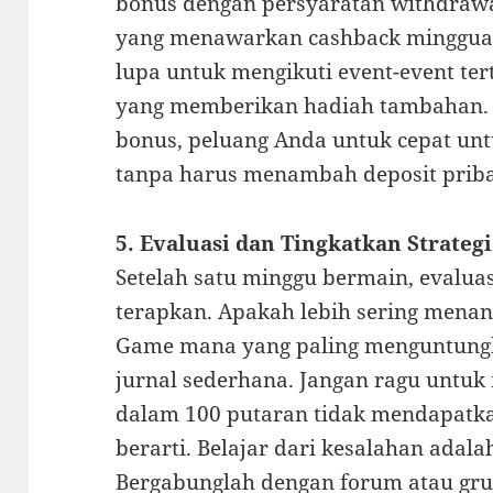
bonus dengan persyaratan withdrawal y
yang menawarkan cashback mingguan
lupa untuk mengikuti event-event ter
yang memberikan hadiah tambahan. 
bonus, peluang Anda untuk cepat unt
tanpa harus menambah deposit priba
5. Evaluasi dan Tingkatkan Strateg
Setelah satu minggu bermain, evalu
terapkan. Apakah lebih sering menan
Game mana yang paling menguntungk
jurnal sederhana. Jangan ragu untuk 
dalam 100 putaran tidak mendapatka
berarti. Belajar dari kesalahan adala
Bergabunglah dengan forum atau grup