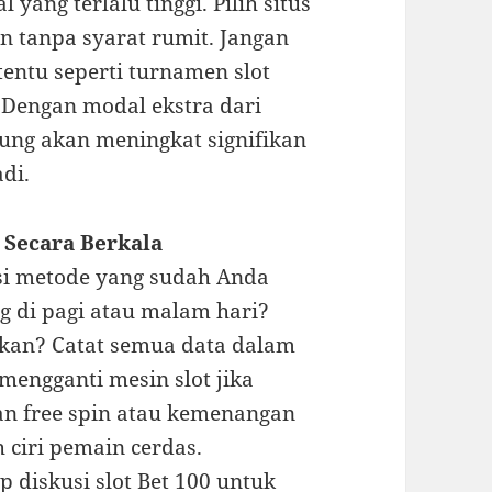
ang terlalu tinggi. Pilih situs
 tanpa syarat rumit. Jangan
tentu seperti turnamen slot
Dengan modal ekstra dari
ung akan meningkat signifikan
di.
i Secara Berkala
asi metode yang sudah Anda
g di pagi atau malam hari?
an? Catat semua data dalam
mengganti mesin slot jika
n free spin atau kemenangan
h ciri pemain cerdas.
 diskusi slot Bet 100 untuk