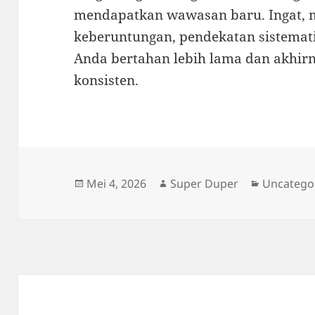
mendapatkan wawasan baru. Ingat, 
keberuntungan, pendekatan sistemat
Anda bertahan lebih lama dan akhir
konsisten.
Diposkan
Penulis
Kategori
Mei 4, 2026
Super Duper
Uncatego
pada