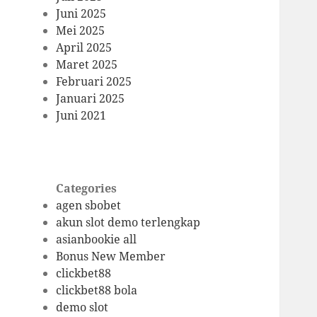
Juni 2025
Mei 2025
April 2025
Maret 2025
Februari 2025
Januari 2025
Juni 2021
Categories
agen sbobet
akun slot demo terlengkap
asianbookie all
Bonus New Member
clickbet88
clickbet88 bola
demo slot