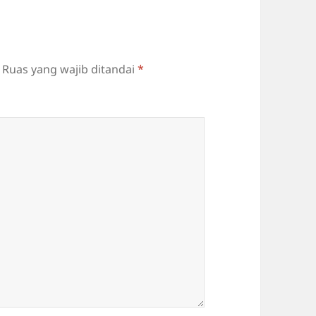
Ruas yang wajib ditandai
*