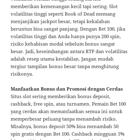
memberikan kemenangan kecil tapi sering. Slot
volatilitas tinggi seperti Book of Dead memang
menjanjikan jackpot besar, tetapi kekalahan
beruntun bisa sangat panjang. Dengan Bet 100, jika
volatilitas tinggi dan Anda hanya punya 200 spin,
risiko kehabisan modal sebelum bonus sangat
besar. Jadi, keseimbangan antara RTP dan volatilitas
adalah resep utama kestabilan. Jangan mudah
tergiur tampilan bonus besar tanpa menghitung
risikonya.
Manfaatkan Bonus dan Promosi dengan Cerdas
Situs slot sering memberikan bonus deposit,
cashback, free spin, atau turnamen. Pemain Bet 100
yang cerdas akan memanfaatkan semua ini untuk
memperbesar peluang tanpa menambah risiko.
Misalnya, bonus deposit 50% bisa menambah 50
spin gratis dengan Bet 100. Cashback mingguan 5%