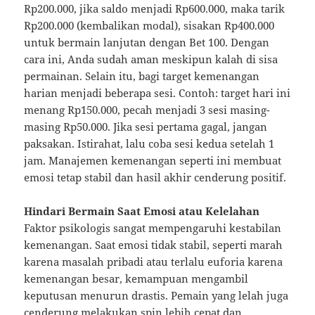
Rp200.000, jika saldo menjadi Rp600.000, maka tarik
Rp200.000 (kembalikan modal), sisakan Rp400.000
untuk bermain lanjutan dengan Bet 100. Dengan
cara ini, Anda sudah aman meskipun kalah di sisa
permainan. Selain itu, bagi target kemenangan
harian menjadi beberapa sesi. Contoh: target hari ini
menang Rp150.000, pecah menjadi 3 sesi masing-
masing Rp50.000. Jika sesi pertama gagal, jangan
paksakan. Istirahat, lalu coba sesi kedua setelah 1
jam. Manajemen kemenangan seperti ini membuat
emosi tetap stabil dan hasil akhir cenderung positif.
Hindari Bermain Saat Emosi atau Kelelahan
Faktor psikologis sangat mempengaruhi kestabilan
kemenangan. Saat emosi tidak stabil, seperti marah
karena masalah pribadi atau terlalu euforia karena
kemenangan besar, kemampuan mengambil
keputusan menurun drastis. Pemain yang lelah juga
cenderung melakukan spin lebih cepat dan