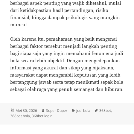
berbagai aspek penting yang wajib diketahui, mulai
dari ketidakpastian hasil pertandingan, risiko
finansial, hingga dampak psikologis yang mungkin
muncul.
Oleh karena itu, pemahaman yang baik mengenai
berbagai faktor tersebut menjadi langkah penting
bagi siapa saja yang ingin memahami fenomena judi
bola secara lebih objektif. Dengan mengedepankan
informasi yang akurat dan sikap yang bijaksana,
masyarakat dapat mengambil keputusan yang lebih
bertanggung jawab serta tetap menikmati sepak bola
sebagai olahraga yang penuh semangat dan hiburan.
Diposkan
Penulis
Kategori
Tag
Mei 30, 2026
Super Duper
judi bola
368bet
,
pada
368bet bola
,
368bet login