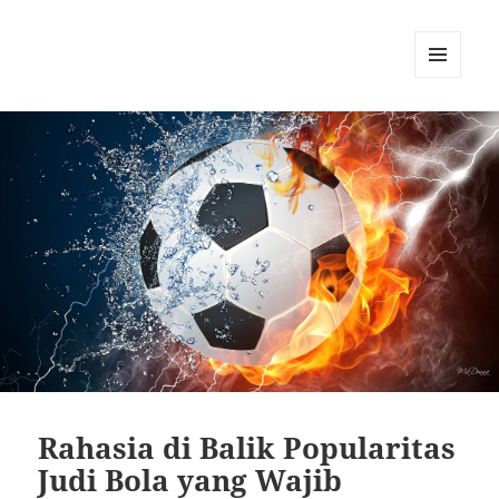
MENU
DAN
WIDGET
Rahasia di Balik Popularitas
Judi Bola yang Wajib