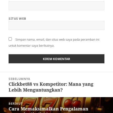
SITUS WEB
Simpan nama, email, dan situs web saya pada peramban ini
untuk komentar saya berikutnya.
Navigasi
SEBELUMNYA
pos
Clickbet88 vs Kompetitor: Mana yang
Pos
Lebih Menguntungkan?
sebelumnya:
BERIKUT
Cara Memaksimalkan Pengalaman
Pos