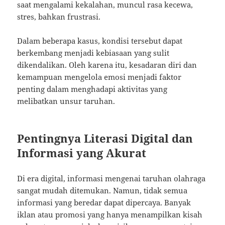
saat mengalami kekalahan, muncul rasa kecewa,
stres, bahkan frustrasi.
Dalam beberapa kasus, kondisi tersebut dapat
berkembang menjadi kebiasaan yang sulit
dikendalikan. Oleh karena itu, kesadaran diri dan
kemampuan mengelola emosi menjadi faktor
penting dalam menghadapi aktivitas yang
melibatkan unsur taruhan.
Pentingnya Literasi Digital dan
Informasi yang Akurat
Di era digital, informasi mengenai taruhan olahraga
sangat mudah ditemukan. Namun, tidak semua
informasi yang beredar dapat dipercaya. Banyak
iklan atau promosi yang hanya menampilkan kisah