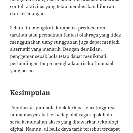
contoh aktivitas yang tetap memberikan hiburan
dan kesenangan.
Selain itu, mengikuti kompetisi prediksi non-
taruhan atau permainan fantasi olahraga yang tidak
menggunakan uang sungguhan juga dapat menjadi
alternatif yang menarik. Dengan demikian,
penggemar sepak bola tetap dapat menikmati
pertandingan tanpa menghadapi risiko finansial
yang besar.
Kesimpulan
Popularitas judi bola tidak terlepas dari tingginya
minat masyarakat terhadap olahraga sepak bola
serta kemudahan akses yang ditawarkan teknologi
digital. Namun, di balik daya tarik tersebut terdapat