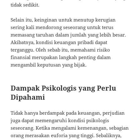
tidak sedikit.
Selain itu, keinginan untuk menutup kerugian
sering kali mendorong seseorang untuk terus
memasang taruhan dalam jumlah yang lebih besar.
Akibatnya, kondisi keuangan pribadi dapat
terganggu. Oleh sebab itu, memahami risiko
finansial merupakan langkah penting dalam
mengambil keputusan yang bijak.
Dampak Psikologis yang Perlu
Dipahami
Tidak hanya berdampak pada keuangan, perjudian
juga dapat memengaruhi kondisi psikologis
seseorang. Ketika mengalami kemenangan, sebagian
orang merasakan euforia yang tinggi. Sebaliknya,