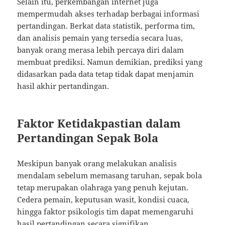
Selain itu, perkembangan internet juga
mempermudah akses terhadap berbagai informasi
pertandingan. Berkat data statistik, performa tim,
dan analisis pemain yang tersedia secara luas,
banyak orang merasa lebih percaya diri dalam
membuat prediksi. Namun demikian, prediksi yang
didasarkan pada data tetap tidak dapat menjamin
hasil akhir pertandingan.
Faktor Ketidakpastian dalam
Pertandingan Sepak Bola
Meskipun banyak orang melakukan analisis
mendalam sebelum memasang taruhan, sepak bola
tetap merupakan olahraga yang penuh kejutan.
Cedera pemain, keputusan wasit, kondisi cuaca,
hingga faktor psikologis tim dapat memengaruhi
hasil pertandingan secara signifikan.