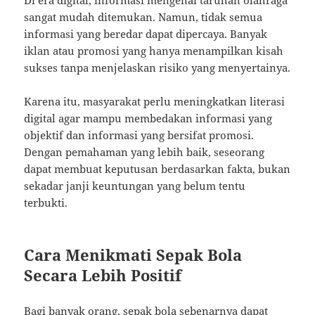
sangat mudah ditemukan. Namun, tidak semua
informasi yang beredar dapat dipercaya. Banyak
iklan atau promosi yang hanya menampilkan kisah
sukses tanpa menjelaskan risiko yang menyertainya.
Karena itu, masyarakat perlu meningkatkan literasi
digital agar mampu membedakan informasi yang
objektif dan informasi yang bersifat promosi.
Dengan pemahaman yang lebih baik, seseorang
dapat membuat keputusan berdasarkan fakta, bukan
sekadar janji keuntungan yang belum tentu
terbukti.
Cara Menikmati Sepak Bola
Secara Lebih Positif
Bagi banyak orang, sepak bola sebenarnya dapat