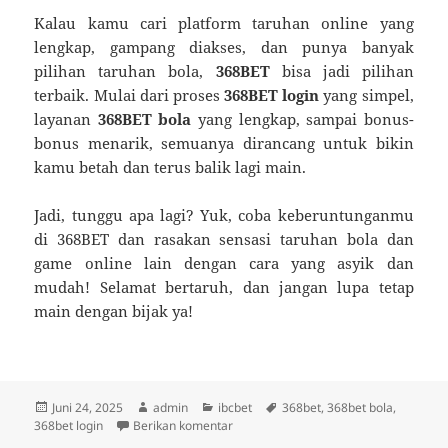
Kalau kamu cari platform taruhan online yang
lengkap, gampang diakses, dan punya banyak
pilihan taruhan bola,
368BET
bisa jadi pilihan
terbaik. Mulai dari proses
368BET login
yang simpel,
layanan
368BET bola
yang lengkap, sampai bonus-
bonus menarik, semuanya dirancang untuk bikin
kamu betah dan terus balik lagi main.
Jadi, tunggu apa lagi? Yuk, coba keberuntunganmu
di 368BET dan rasakan sensasi taruhan bola dan
game online lain dengan cara yang asyik dan
mudah! Selamat bertaruh, dan jangan lupa tetap
main dengan bijak ya!
Diposkan
Penulis
Kategori
Tag
Juni 24, 2025
admin
ibcbet
368bet
,
368bet bola
,
pada
untuk 368BET, Platform Taruhan Onlin
368bet login
Berikan komentar