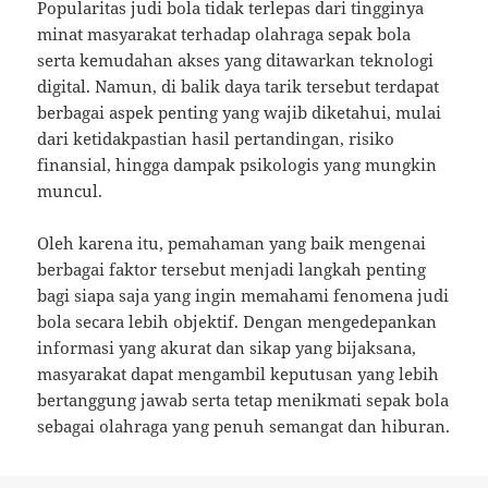
Popularitas judi bola tidak terlepas dari tingginya
minat masyarakat terhadap olahraga sepak bola
serta kemudahan akses yang ditawarkan teknologi
digital. Namun, di balik daya tarik tersebut terdapat
berbagai aspek penting yang wajib diketahui, mulai
dari ketidakpastian hasil pertandingan, risiko
finansial, hingga dampak psikologis yang mungkin
muncul.
Oleh karena itu, pemahaman yang baik mengenai
berbagai faktor tersebut menjadi langkah penting
bagi siapa saja yang ingin memahami fenomena judi
bola secara lebih objektif. Dengan mengedepankan
informasi yang akurat dan sikap yang bijaksana,
masyarakat dapat mengambil keputusan yang lebih
bertanggung jawab serta tetap menikmati sepak bola
sebagai olahraga yang penuh semangat dan hiburan.