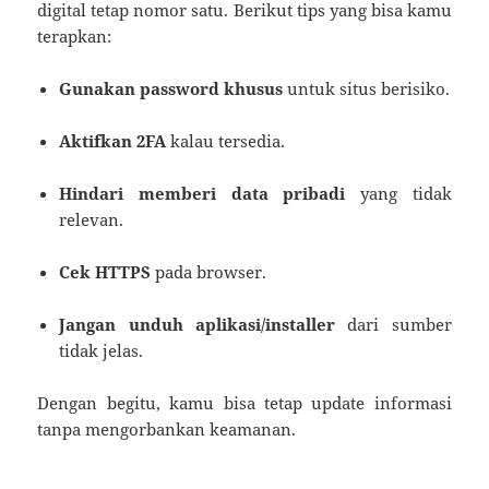
digital tetap nomor satu. Berikut tips yang bisa kamu
terapkan:
Gunakan password khusus
untuk situs berisiko.
Aktifkan 2FA
kalau tersedia.
Hindari memberi data pribadi
yang tidak
relevan.
Cek HTTPS
pada browser.
Jangan unduh aplikasi/installer
dari sumber
tidak jelas.
Dengan begitu, kamu bisa tetap update informasi
tanpa mengorbankan keamanan.