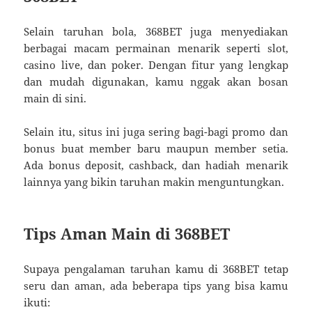
Selain taruhan bola, 368BET juga menyediakan
berbagai macam permainan menarik seperti slot,
casino live, dan poker. Dengan fitur yang lengkap
dan mudah digunakan, kamu nggak akan bosan
main di sini.
Selain itu, situs ini juga sering bagi-bagi promo dan
bonus buat member baru maupun member setia.
Ada bonus deposit, cashback, dan hadiah menarik
lainnya yang bikin taruhan makin menguntungkan.
Tips Aman Main di 368BET
Supaya pengalaman taruhan kamu di 368BET tetap
seru dan aman, ada beberapa tips yang bisa kamu
ikuti: