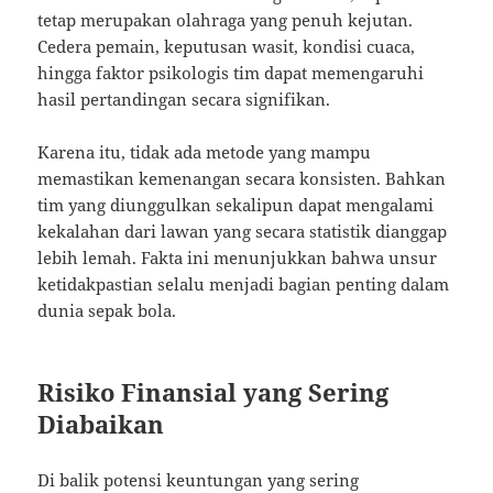
tetap merupakan olahraga yang penuh kejutan.
Cedera pemain, keputusan wasit, kondisi cuaca,
hingga faktor psikologis tim dapat memengaruhi
hasil pertandingan secara signifikan.
Karena itu, tidak ada metode yang mampu
memastikan kemenangan secara konsisten. Bahkan
tim yang diunggulkan sekalipun dapat mengalami
kekalahan dari lawan yang secara statistik dianggap
lebih lemah. Fakta ini menunjukkan bahwa unsur
ketidakpastian selalu menjadi bagian penting dalam
dunia sepak bola.
Risiko Finansial yang Sering
Diabaikan
Di balik potensi keuntungan yang sering