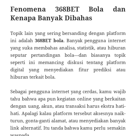
Fenomena 368BET Bola dan
Kenapa Banyak Dibahas
Topik lain yang sering bersanding dengan platform
ini adalah
368BET bola
. Banyak pengguna internet
yang suka membahas analisa, statistik, atau hiburan
seputar pertandingan bola—dan biasanya topik
seperti ini memancing diskusi tentang platform
digital yang menyediakan fitur prediksi atau
hiburan terkait bola.
Sebagai pengguna internet yang cerdas, kamu wajib
tahu bahwa apa pun kegiatan online yang berkaitan
dengan uang, akun, atau transaksi harus ekstra hati-
hati. Apalagi kalau platform tersebut aksesnya naik-
turun, gonta-ganti alamat, atau menyediakan banyak
link alternatif. Itu tanda bahwa kamu perlu semakin
waspada.