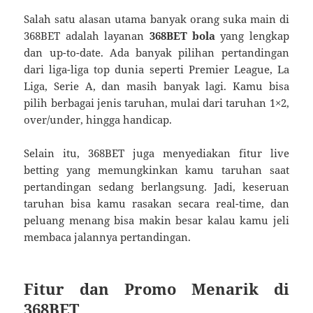
Salah satu alasan utama banyak orang suka main di
368BET adalah layanan
368BET bola
yang lengkap
dan up-to-date. Ada banyak pilihan pertandingan
dari liga-liga top dunia seperti Premier League, La
Liga, Serie A, dan masih banyak lagi. Kamu bisa
pilih berbagai jenis taruhan, mulai dari taruhan 1×2,
over/under, hingga handicap.
Selain itu, 368BET juga menyediakan fitur live
betting yang memungkinkan kamu taruhan saat
pertandingan sedang berlangsung. Jadi, keseruan
taruhan bisa kamu rasakan secara real-time, dan
peluang menang bisa makin besar kalau kamu jeli
membaca jalannya pertandingan.
Fitur dan Promo Menarik di
368BET