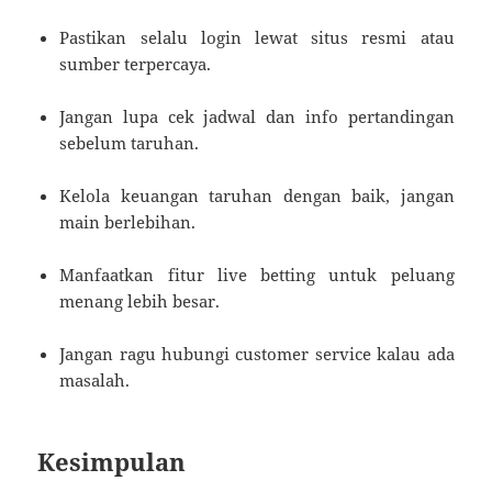
Pastikan selalu login lewat situs resmi atau
sumber terpercaya.
Jangan lupa cek jadwal dan info pertandingan
sebelum taruhan.
Kelola keuangan taruhan dengan baik, jangan
main berlebihan.
Manfaatkan fitur live betting untuk peluang
menang lebih besar.
Jangan ragu hubungi customer service kalau ada
masalah.
Kesimpulan