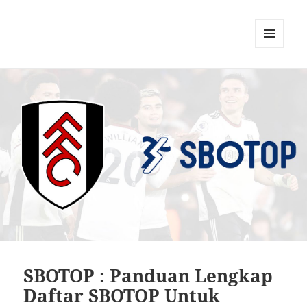
MENU
DAN
WIDGET
SBOTOP : Panduan Lengkap
Daftar SBOTOP Untuk