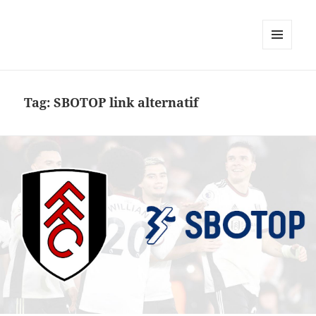
MENU
DAN
WIDGET
Tag:
SBOTOP link alternatif