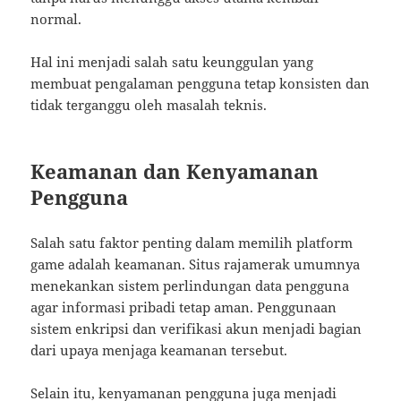
normal.
Hal ini menjadi salah satu keunggulan yang
membuat pengalaman pengguna tetap konsisten dan
tidak terganggu oleh masalah teknis.
Keamanan dan Kenyamanan
Pengguna
Salah satu faktor penting dalam memilih platform
game adalah keamanan. Situs rajamerak umumnya
menekankan sistem perlindungan data pengguna
agar informasi pribadi tetap aman. Penggunaan
sistem enkripsi dan verifikasi akun menjadi bagian
dari upaya menjaga keamanan tersebut.
Selain itu, kenyamanan pengguna juga menjadi