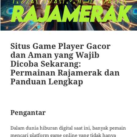
Situs Game Player Gacor
dan Aman yang Wajib
Dicoba Sekarang:
Permainan Rajamerak dan
Panduan Lengkap
Pengantar
Dalam dunia hiburan digital saat ini, banyak pemain
mencari platform game online yang tidak hanya