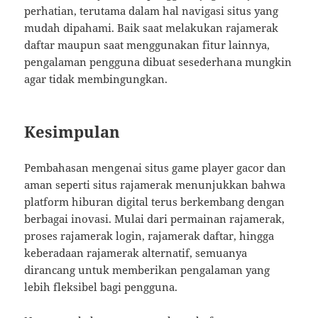
perhatian, terutama dalam hal navigasi situs yang
mudah dipahami. Baik saat melakukan rajamerak
daftar maupun saat menggunakan fitur lainnya,
pengalaman pengguna dibuat sesederhana mungkin
agar tidak membingungkan.
Kesimpulan
Pembahasan mengenai situs game player gacor dan
aman seperti situs rajamerak menunjukkan bahwa
platform hiburan digital terus berkembang dengan
berbagai inovasi. Mulai dari permainan rajamerak,
proses rajamerak login, rajamerak daftar, hingga
keberadaan rajamerak alternatif, semuanya
dirancang untuk memberikan pengalaman yang
lebih fleksibel bagi pengguna.