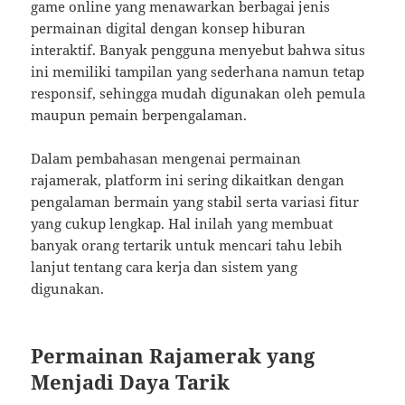
game online yang menawarkan berbagai jenis
permainan digital dengan konsep hiburan
interaktif. Banyak pengguna menyebut bahwa situs
ini memiliki tampilan yang sederhana namun tetap
responsif, sehingga mudah digunakan oleh pemula
maupun pemain berpengalaman.
Dalam pembahasan mengenai permainan
rajamerak, platform ini sering dikaitkan dengan
pengalaman bermain yang stabil serta variasi fitur
yang cukup lengkap. Hal inilah yang membuat
banyak orang tertarik untuk mencari tahu lebih
lanjut tentang cara kerja dan sistem yang
digunakan.
Permainan Rajamerak yang
Menjadi Daya Tarik