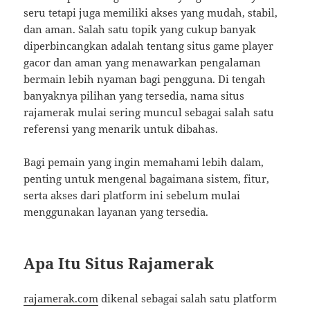
seru tetapi juga memiliki akses yang mudah, stabil,
dan aman. Salah satu topik yang cukup banyak
diperbincangkan adalah tentang situs game player
gacor dan aman yang menawarkan pengalaman
bermain lebih nyaman bagi pengguna. Di tengah
banyaknya pilihan yang tersedia, nama situs
rajamerak mulai sering muncul sebagai salah satu
referensi yang menarik untuk dibahas.
Bagi pemain yang ingin memahami lebih dalam,
penting untuk mengenal bagaimana sistem, fitur,
serta akses dari platform ini sebelum mulai
menggunakan layanan yang tersedia.
Apa Itu Situs Rajamerak
rajamerak.com
dikenal sebagai salah satu platform