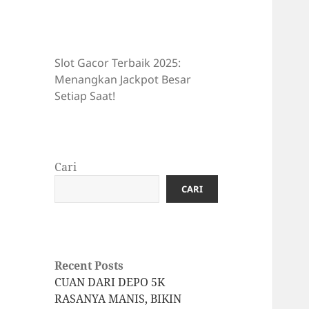
Slot Gacor Terbaik 2025:
Menangkan Jackpot Besar
Setiap Saat!
Cari
CARI
Recent Posts
CUAN DARI DEPO 5K
RASANYA MANIS, BIKIN