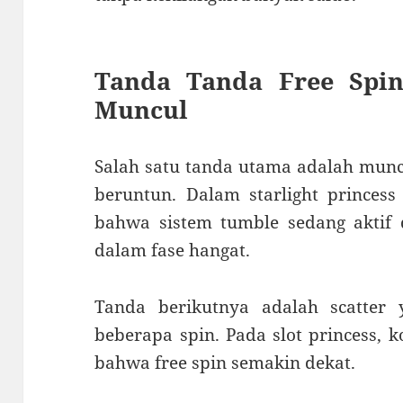
Tanda Tanda Free Spin
Muncul
Salah satu tanda utama adalah munc
beruntun. Dalam starlight princess
bahwa sistem tumble sedang aktif
dalam fase hangat.
Tanda berikutnya adalah scatter
beberapa spin. Pada slot princess, k
bahwa free spin semakin dekat.