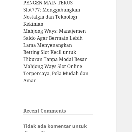
PENGEN MAIN TERUS
Slot777: Menggabungkan
Nostalgia dan Teknologi
Kekinian
Mahjong Ways: Manajemen
Saldo Agar Bermain Lebih
Lama Menyenangkan
Betting Slot Kecil untuk
Hiburan Tanpa Modal Besar
Mahjong Ways Slot Online
Terpercaya, Pola Mudah dan
Aman
Recent Comments
Tidak ada komentar untuk