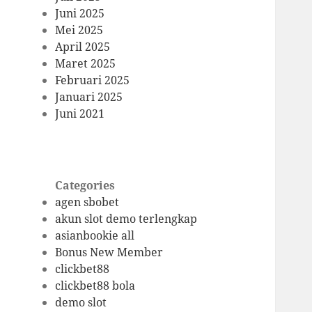
Juni 2025
Mei 2025
April 2025
Maret 2025
Februari 2025
Januari 2025
Juni 2021
Categories
agen sbobet
akun slot demo terlengkap
asianbookie all
Bonus New Member
clickbet88
clickbet88 bola
demo slot