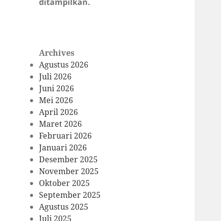
ditampilkan.
Archives
Agustus 2026
Juli 2026
Juni 2026
Mei 2026
April 2026
Maret 2026
Februari 2026
Januari 2026
Desember 2025
November 2025
Oktober 2025
September 2025
Agustus 2025
Juli 2025