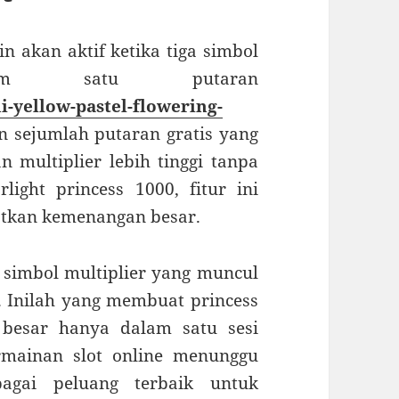
pin akan aktif ketika tiga simbol
lam satu putaran
i-yellow-pastel-flowering-
an sejumlah putaran gratis yang
ultiplier lebih tinggi tanpa
ight princess 1000, fitur ini
tkan kemenangan besar.
p simbol multiplier yang muncul
 Inilah yang membuat princess
 besar hanya dalam satu sesi
rmainan slot online menunggu
agai peluang terbaik untuk