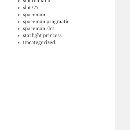
slot thailand
slot777
spaceman
spaceman pragmatic
spaceman slot
starlight princess
Uncategorized