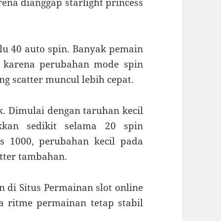
na dianggap starlight princess
lu 40 auto spin. Banyak pemain
i karena perubahan mode spin
g scatter muncul lebih cepat.
k. Dimulai dengan taruhan kecil
kkan sedikit selama 20 spin
ss 1000, perubahan kecil pada
atter tambahan.
n di Situs Permainan slot online
ritme permainan tetap stabil