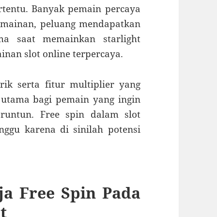
ertentu. Banyak pemain percaya
mainan, peluang mendapatkan
ama saat memainkan starlight
inan slot online terpercaya.
k serta fitur multiplier yang
n utama bagi pemain yang ingin
runtun. Free spin dalam slot
ggu karena di sinilah potensi
a Free Spin Pada
t