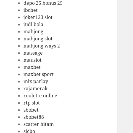
depo 25 bonus 25
ibcbet
joker123 slot
judi bola
mahjong
mahjong slot
mahjong ways 2
massage
mauslot
maxbet
maxbet sport
mix parlay
rajamerak
roulette online
rtp slot
sbobet
sbobet88
scatter hitam
sicbo