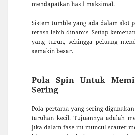
mendapatkan hasil maksimal.
Sistem tumble yang ada dalam slot p
terasa lebih dinamis. Setiap kemen
yang turun, sehingga peluang me
semakin besar.
Pola Spin Untuk Memi
Sering
Pola pertama yang sering digunakan
taruhan kecil. Tujuannya adalah m
Jika dalam fase ini muncul scatter 