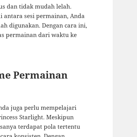
us dan tidak mudah lelah.
di antara sesi permainan, Anda
ah digunakan. Dengan cara ini,
as permainan dari waktu ke
tme Permainan
nda juga perlu mempelajari
incess Starlight. Meskipun
asanya terdapat pola tertentu
ecara konsisten. Dengan