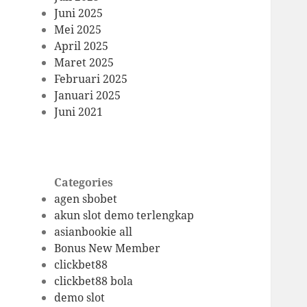
Juni 2025
Mei 2025
April 2025
Maret 2025
Februari 2025
Januari 2025
Juni 2021
Categories
agen sbobet
akun slot demo terlengkap
asianbookie all
Bonus New Member
clickbet88
clickbet88 bola
demo slot