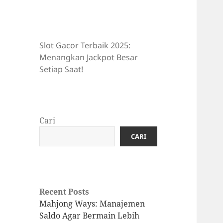
Slot Gacor Terbaik 2025:
Menangkan Jackpot Besar
Setiap Saat!
Cari
CARI
Recent Posts
Mahjong Ways: Manajemen
Saldo Agar Bermain Lebih