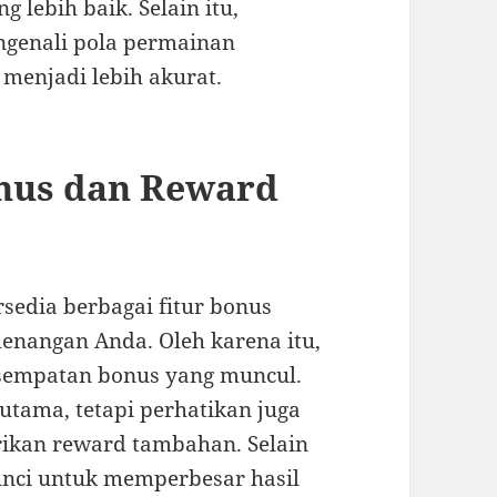
 lebih baik. Selain itu,
ngenali pola permainan
menjadi lebih akurat.
nus dan Reward
rsedia berbagai fitur bonus
enangan Anda. Oleh karena itu,
sempatan bonus yang muncul.
tama, tetapi perhatikan juga
an reward tambahan. Selain
 kunci untuk memperbesar hasil