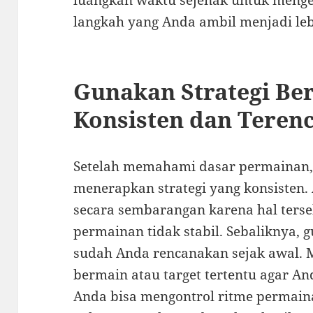
luangkan waktu sejenak untuk mengen
langkah yang Anda ambil menjadi lebi
Gunakan Strategi Be
Konsisten dan Teren
Setelah memahami dasar permainan,
menerapkan strategi yang konsisten.
secara sembarangan karena hal ters
permainan tidak stabil. Sebaliknya,
sudah Anda rencanakan sejak awal. M
bermain atau target tertentu agar And
Anda bisa mengontrol ritme permain