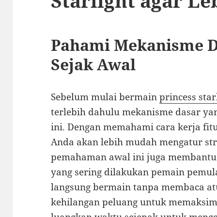
Starlight agar L
Pahami Mekanisme D
Sejak Awal
Sebelum mulai bermain
princess star
terlebih dahulu mekanisme dasar y
ini. Dengan memahami cara kerja fitu
Anda akan lebih mudah mengatur stra
pemahaman awal ini juga membantu
yang sering dilakukan pemain pemul
langsung bermain tanpa membaca at
kehilangan peluang untuk memaksimal