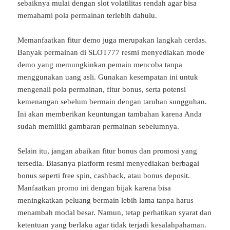
sebaiknya mulai dengan slot volatilitas rendah agar bisa
memahami pola permainan terlebih dahulu.
Memanfaatkan fitur demo juga merupakan langkah cerdas.
Banyak permainan di SLOT777 resmi menyediakan mode
demo yang memungkinkan pemain mencoba tanpa
menggunakan uang asli. Gunakan kesempatan ini untuk
mengenali pola permainan, fitur bonus, serta potensi
kemenangan sebelum bermain dengan taruhan sungguhan.
Ini akan memberikan keuntungan tambahan karena Anda
sudah memiliki gambaran permainan sebelumnya.
Selain itu, jangan abaikan fitur bonus dan promosi yang
tersedia. Biasanya platform resmi menyediakan berbagai
bonus seperti free spin, cashback, atau bonus deposit.
Manfaatkan promo ini dengan bijak karena bisa
meningkatkan peluang bermain lebih lama tanpa harus
menambah modal besar. Namun, tetap perhatikan syarat dan
ketentuan yang berlaku agar tidak terjadi kesalahpahaman.