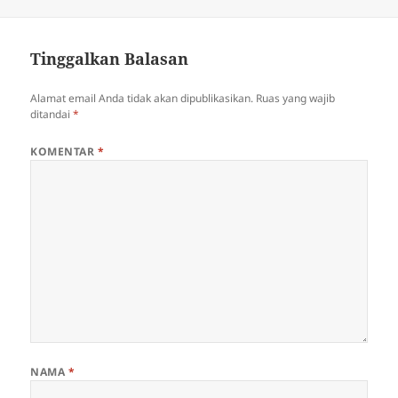
Tinggalkan Balasan
Alamat email Anda tidak akan dipublikasikan.
Ruas yang wajib
ditandai
*
KOMENTAR
*
NAMA
*